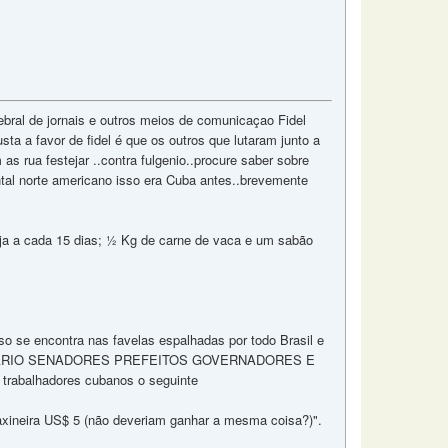
bral de jornais e outros meios de comunicaçao Fidel
usta a favor de fidel é que os outros que lutaram junto a
rua festejar ..contra fulgenio..procure saber sobre
tal norte americano isso era Cuba antes..brevemente
ja a cada 15 dias; ½ Kg de carne de vaca e um sabão
o se encontra nas favelas espalhadas por todo Brasil e
O VARIO SENADORES PREFEITOS GOVERNADORES E
trabalhadores cubanos o seguinte
axineira US$ 5 (não deveriam ganhar a mesma coisa?)".