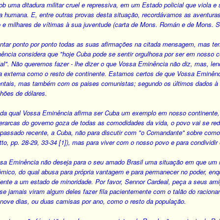
sob uma ditadura militar cruel e repressiva, em um Estado policial que viola e
 humana. E, entre outras provas desta situação, recordávamos as aventuras
 e milhares de vítimas à sua juventude (carta de Mons. Román e de Mons. S
ntar ponto por ponto todas as suas afirmações na citada mensagem, mas tem
cia considera que "hoje Cuba pode se sentir orgulhosa por ser em nosso con
al". Não queremos fazer - lhe dizer o que Vossa Eminência não diz, mas, len
a externa como o resto de continente. Estamos certos de que Vossa Eminên
entais, mas também com os paises comunistas; segundo os últimos dados à 
ilhões de dólares.
l da qual Vossa Eminência afirma ser Cuba um exemplo em nosso continente
ierarcas do governo goza de todas as comodidades da vida, o povo vai se re
passado recente, a Cuba, não para discutir com "o Comandante" sobre como co
o, pp. 28-29, 33-34 [1]), mas para viver com o nosso povo e para condividir 
sa Eminência não deseja para o seu amado Brasil uma situação em que um n
nômico, do qual abusa para própria vantagem e para permanecer no poder, e
lente a um estado de minoridade. Por favor, Sennor Cardeal, peça a seus a
 se jamais viram algum deles fazer fila pacientemente com o talão do racio
 nove dias, ou duas camisas por ano, como o resto da população.