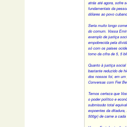
atrás até agora, sofre 
fundamentais da pessoa
dólares ao povo cubano
Seria muito longo come
do comum. Vossa Eminên
exemplo de justiça soci
empobrecida pela dívid
só com os paises ocid
torno da cifra de 5, 5 b
Quanto à justiça socia
bastante reduzido de h
dos nossos foi, em um 
Conversas com Frei Bett
Temos certeza que Vos
o poder político e eco
submissão total equiva
expoentes da ditadura,
500gr) de carne a cada