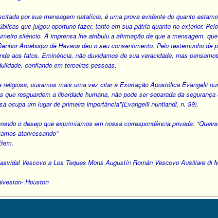
scitada por sua mensagem natalícia, é uma prova evidente do quanto estam
blicas que julgou oportuno fazer, tanto em sua pátria quanto no exterior. P
eiro silêncio. A imprensa lhe atribuiu a afirmação de que a mensagem, que pr
Senhor Arcebispo de Havana deu o seu consentimento. Pelo testemunho de p
onde aos fatos. Eminência, não duvidamos de sua veracidade, mas pensamos
dulidade, confiando em terceiras pessoas.
e religiosa, ousamos mais uma vez citar a Exortação Apostólica Evangelii nunt
ras que resguardem a liberdade humana, não pode ser separada da segurança 
osa ocupa um lugar de primeira importância"(Evangelii nuntiandi, n. 39).
erando o desejo que exprimíamos em nossa correspondência privada: "Queira
stamos atarvessando"
 Bem.
svidal Vescovo a Los Teques Mons Augustín Román Vescovo Ausiliare di M
alveston- Houston