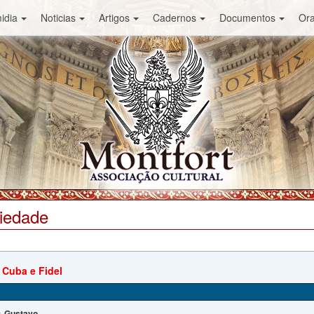
idia
Noticias
Artigos
Cadernos
Documentos
Or
ciedade
 Cuba e Fidel
Gustavo
: