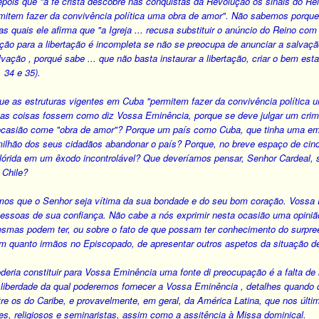
pois que "a fé cristã descobre nas conquistas da Revolução os sinais do R
rmitem fazer da convivência política uma obra de amor". Não sabemos porque
as quais ele afirma que "a Igreja ... recusa substituir o anúncio do Reino c
ão para a libertação é incompleta se não se preocupa de anunciar a salvação 
vação , porqué sabe ... que não basta instaurar a libertação, criar o bem es
. 34 e 35).
 que as estruturas vigentes em Cuba "permitem fazer da convivência política
 as coisas fossem como diz Vossa Eminência, porque se deve julgar um crime 
casião come "obra de amor"? Porque um país como Cuba, que tinha uma emigr
 milhão dos seus cidadãos abandonar o país? Porque, no breve espaço de cin
 Flórida em um êxodo incontrolável? Que deveríamos pensar, Senhor Cardeal, 
 Chile?
mos que o Senhor seja vítima da sua bondade e do seu bom coração. Vossa
essoas de sua confiança. Não cabe a nós exprimir nesta ocasião uma opiniã
smas podem ter, ou sobre o fato de que possam ter conhecimento do surpree
 em quanto irmãos no Episcopado, de apresentar outros aspetos da situação 
eria constituir para Vossa Eminência uma fonte di preocupação é a falta de 
e liberdade da qual poderemos fornecer a Vossa Eminência , detalhes quando qu
re os do Caribe, e provavelmente, em geral, da América Latina, que nos últim
es, religiosos e seminaristas, assim como a assitência à Missa dominical.