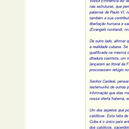
Vossa Eminência diz de
nas estruturas, que pe
palavras de Paulo VI, n
também a sua contribuiç
libertação humana e sal
(Evangelii nuntiandi, nn
De outro lado, afirmar
a realidade cubana. Se
qualificada na mesma o
ditadura castrista, um
lançaram ao litoral da
procurassem refúgio no
Senhor Cardeal, pensa
testemunho de outras p
informação que elas me
nossa oferta fraterna,
Um dos aspetos que pod
católicos. Esta falta d
Cuba é o único país ent
dos católicos, sacerdot