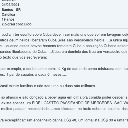
04/03/2001
:
Santos - SP,
:
Católica
:
19 anos
:
2.o grau concluído
:
cs podiam ter escrito sobre Cuba,devem ser mais uns que sofrem lavagem cele
ros geurrilheiros libertaram Cuba ,eles são verdadeiros herois.....a unica inj
....quando esses bravos homens tomaram Cuba a população Cubana sairam as 
andes libertadores de Cuba.....Cuba era dominio dos Eua um verdadeiro quin
no texto que vcs escreveram:
 por exemplo, a contentar-se com: ½ Kg de carne de porco misturada com so
s; 1 par de sapatos a cada 6 meses.....
asil existe familias e não sao uma ou duas são milhares...
no almoço e são obrigado a beber agua em cima pra comida poder descer iss
 não existe apenas um FIDEL CASTRO PASSEANDO DE MERCEDES..SA
itos passam necessidade.....vcs disseram no texto sobre os salarios dos 
ara exemplificar: um engenheiro ganha US$ 40, um jornalista US$ 30 e uma f