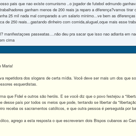
sso pais que nao existe comunismo ..o jogador de futebol edmundo ganhava
trabalhadores ganham menos de 200 reais ja reparo a diferença?vamos tirar o
ganha 25 mil nada mal comparado a um salario minimo...ve bem as diferenças 
rca de 250 reais...gastando dinheiro com comida,aluguel,oque mais esse trab
l? manifestaçoes passeatas....não deu pra sacar que isso nao adianta em nad
o em cima
 Maria!
va repetidora dos slogans de certa mídia. Você deve ser mais um dos que so
ssores esquerdistas.
rma que Fidel e outros são heróis. E se você diz que o povo festejou a "libe
 desse país por todos os meios que pode, tentando se libertar da "libertação"
iro receba os sacramentos católicos, e que outra pessoa é perseguida por bat
ólico, agrego a esta resposta o que escreveram dois Bispos cubanos ao Card