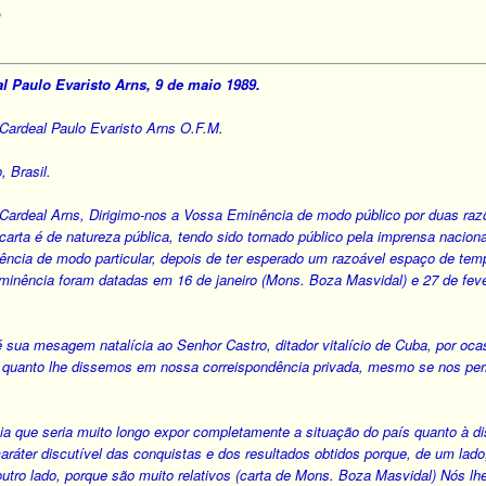
,
al Paulo Evaristo Arns, 9 de maio 1989.
Cardeal Paulo Evaristo Arns O.F.M.
 Brasil.
ardeal Arns, Dirigimo-nos a Vossa Eminência de modo público por duas razõe
carta é de natureza pública, tendo sido tornado público pela imprensa naciona
nência de modo particular, depois de ter esperado um razoável espaço de t
inência foram datadas em 16 de janeiro (Mons. Boza Masvidal) e 27 de fev
é sua mesagem natalícia ao Senhor Castro, ditador vitalício de Cuba, por oca
 quanto lhe dissemos em nossa correispondência privada, mesmo se nos per
 que seria muito longo expor completamente a situação do país quanto à disc
aráter discutível das conquistas e dos resultados obtidos porque, de um lado
outro lado, porque são muito relativos (carta de Mons. Boza Masvidal) Nós 