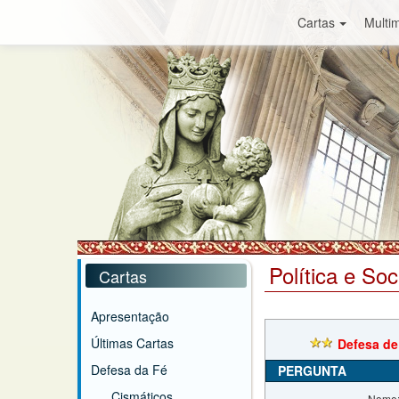
Cartas
Multim
Política e So
Cartas
Apresentação
Últimas Cartas
Defesa de
Defesa da Fé
PERGUNTA
Cismáticos
Nome