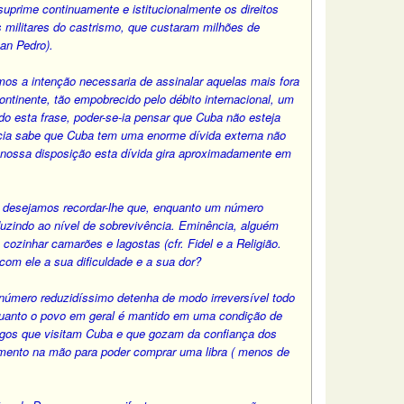
 suprime continuamente e istitucionalmente os direitos
 militares do castrismo, que custaram milhões de
an Pedro).
os a intenção necessaria de assinalar aquelas mais fora
tinente, tão empobrecido pelo débito internacional, um
do esta frase, poder-se-ia pensar que Cuba não esteja
cia sabe que Cuba tem uma enorme dívida externa não
nossa disposição esta dívida gira aproximadamente em
, desejamos recordar-lhe que, enquanto um número
duzindo ao nível de sobrevivência. Eminência, alguém
zinhar camarões e lagostas (cfr. Fidel e a Religião.
com ele a sua dificuldade e a sua dor?
úmero reduzidíssimo detenha de modo irreversível todo
nquanto o povo em geral é mantido em uma condição de
migos que visitam Cuba e que gozam da confiança dos
namento na mão para poder comprar uma libra ( menos de