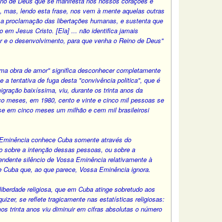
eino de Deus que se manifesta nos nossos corações e
, mas, lendo esta frase, nos vem à mente aquelas outras
om a proclamação das libertações humanas, e sustenta que
em Jesus Cristo. [Ela] ... não identifica jamais
tar e o desenvolvimento, para que venha o Reino de Deus"
 uma obra de amor" significa desconhecer completamente
a tentativa de fuga desta "convivência politica", que é
ação baixíssima, viu, durante os trinta anos da
co meses, em 1980, cento e vinte e cinco mil pessoas se
se em cinco meses um milhão e cem mil brasileirosi
 Eminência conhece Cuba somente através do
o sobre a intenção dessas pessoas, ou sobre a
ndente silêncio de Vossa Eminência relativamente à
de Cuba que, ao que parece, Vossa Eminência ignora.
liberdade religiosa, que em Cuba atinge sobretudo aos
izer, se reflete tragicamente nas estatísticas religiosas:
os trinta anos viu diminuir em cifras absolutas o número