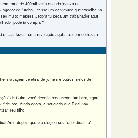
 em torno de 400mil reais quando jogava no
 jogador de futebol ..tenho um conhecido que trabalha na
sao muito maiores...agora tu pega um trabalhador aqui
alhador poderia comprar?
a......ai fazem uma revolução aqui.....e com certeza a
frem lavagem celebral de jornais e outros meios de
rtação" de Cuba, você deveria reconhecer também, agora,
 fidelista. Ainda agora, é noticiado que Fidel não
izar seu filho.
eal Arns depois que ele elogiou seu "queridíssimo"