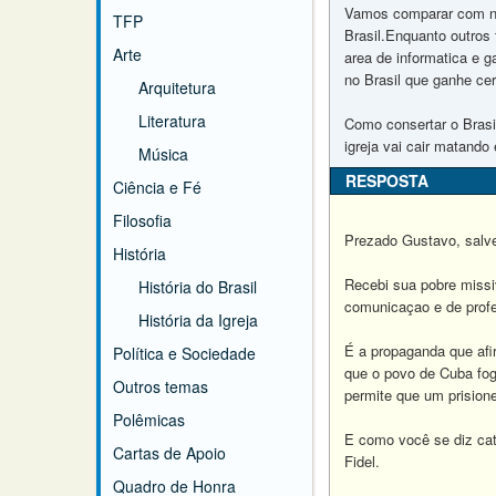
Vamos comparar com no
TFP
Brasil.Enquanto outros 
Arte
area de informatica e 
no Brasil que ganhe ce
Arquitetura
Literatura
Como consertar o Brasi
igreja vai cair matand
Música
RESPOSTA
Ciência e Fé
Filosofia
Prezado Gustavo, salve
História
Recebi sua pobre missi
História do Brasil
comunicaçao e de profe
História da Igreja
É a propaganda que afi
Política e Sociedade
que o povo de Cuba foge
Outros temas
permite que um prisione
Polêmicas
E como você se diz cat
Cartas de Apoio
Fidel.
Quadro de Honra