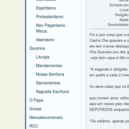
Enviada em
Espiritismo
Local
Religião
Protestantismo
Idade
Escolaridade
Neo Paganismo -
Wicca
Foi a pior coisa que v
Islamismo
Castro Che guevara e out
ele tem menos destaque
Doutrina
Che Guevara uns dos gr
Liturgia
,veja bem oque é dito 
Mandamentos
"A segunda é obrigada,
Nossa Senhora
em pedra a cada 2 mese
Sacramentos
Vc deve saber que no Br
Sagrada Escritura
que comem arroz velho 
O Papa
aqui em nosso pais
Gnose
DEPUTADOS enquanto mu
Neocatecumenato
"Os salários, apenas p
RCC