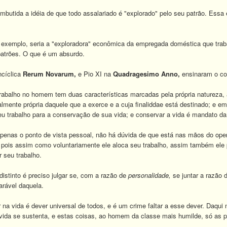
butida a idéia de que todo assalariado é "explorado" pelo seu patrão. Essa é
r exemplo, seria a "exploradora" econômica da empregada doméstica que tra
patrões. O que é um absurdo.
ncíclica
Rerum Novarum,
e Pio XI na
Quadragesimo Anno,
ensinaram o con
trabalho no homem tem duas características marcadas pela própria natureza,
almente própria daquele que a exerce e a cuja finaliddae está destinado; e e
eu trabalho para a conservação de sua vida; e conservar a vida é mandato da
apenas o ponto de vista pessoal, não há dúvida de que está nas mãos do ope
ois assim como voluntariamente ele aloca seu trabalho, assim também ele 
 seu trabalho.
istinto é preciso julgar se, com a razão de
personalidade,
se juntar a razão 
arável daquela.
a vida é dever universal de todos, e é um crime faltar a esse dever. Daqui 
vida se sustenta, e estas coisas, ao homem da classe mais humilde, só as pr