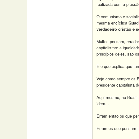
realizada com a press
O comunismo e socialis
mesma encíclica
Quad
verdadeiro cristão e 
Muitos pensam, erradam
capitalismo: a igualda
princípios deles, são 
É o que explica que ta
Veja como sempre os E
presidente capitalista 
Aqui mesmo, no Brasil,
idem...
Erram então os que pens
Erram os que pensam t