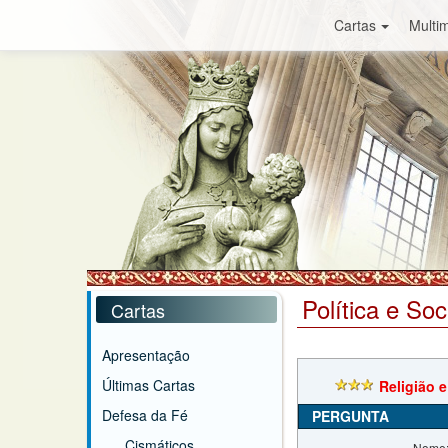
Cartas
Multim
Política e So
Cartas
Apresentação
Últimas Cartas
Religião e
Defesa da Fé
PERGUNTA
Cismáticos
Nome