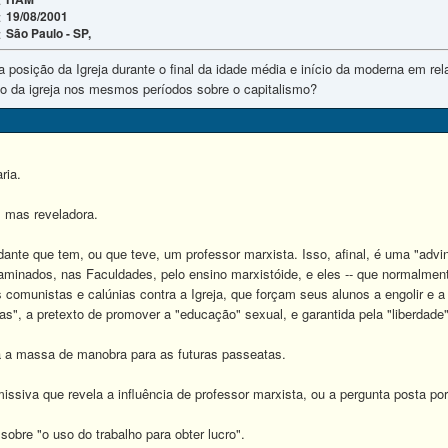
19/08/2001
:
São Paulo - SP,
:
a posição da Igreja durante o final da idade média e início da moderna em re
ào da igreja nos mesmos períodos sobre o capitalismo?
ria.
, mas reveladora.
nte que tem, ou que teve, um professor marxista. Isso, afinal, é uma "advin
aminados, nas Faculdades, pelo ensino marxistóide, e eles -- que normalme
s comunistas e calúnias contra a Igreja, que forçam seus alunos a engolir e a
as", a pretexto de promover a "educação" sexual, e garantida pela "liberdade"
 a massa de manobra para as futuras passeatas.
issiva que revela a influência de professor marxista, ou a pergunta posta por
obre "o uso do trabalho para obter lucro".