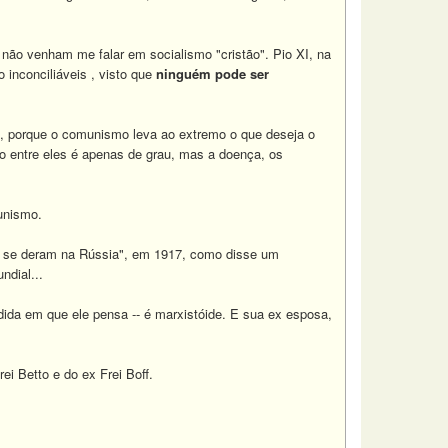
não venham me falar em socialismo "cristão". Pio XI, na
 inconciliáveis , visto que
ninguém pode ser
, porque o comunismo leva ao extremo o que deseja o
ão entre eles é apenas de grau, mas a doença, os
munismo.
e se deram na Rússia", em 1917, como disse um
ndial...
dida em que ele pensa -- é marxistóide. E sua ex esposa,
i Betto e do ex Frei Boff.