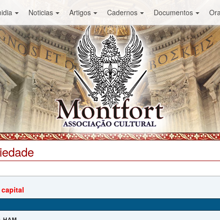
idia
Noticias
Artigos
Cadernos
Documentos
Or
ciedade
 capital
HAM
: