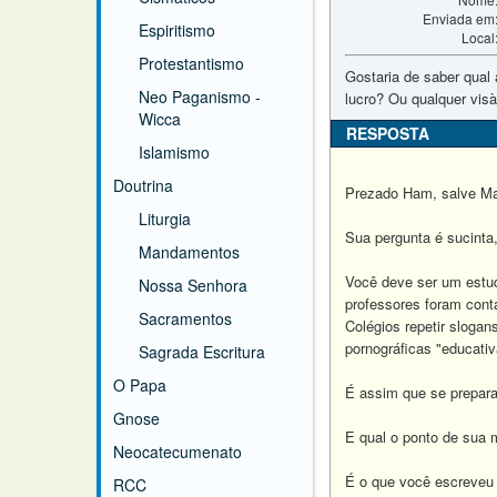
Enviada em
Espiritismo
Local
Protestantismo
Gostaria de saber qual 
Neo Paganismo -
lucro? Ou qualquer vis
Wicca
RESPOSTA
Islamismo
Doutrina
Prezado Ham, salve Ma
Liturgia
Sua pergunta é sucinta
Mandamentos
Você deve ser um estuda
Nossa Senhora
professores foram cont
Sacramentos
Colégios repetir slogan
pornográficas "educativ
Sagrada Escritura
O Papa
É assim que se prepara
Gnose
E qual o ponto de sua m
Neocatecumenato
É o que você escreveu s
RCC