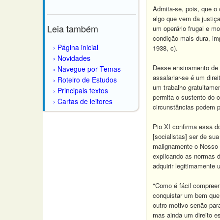
Admita-se, pois, que o
algo que vem da justiça
Leia também
um operário frugal e mo
condição mais dura, imp
Página inicial
1938, c).
Novidades
Desse ensinamento de L
Navegue por Temas
assalariar-se é um direi
Roteiro de Estudos
um trabalho gratuitamen
Principais textos
permita o sustento do o
Cartas de leitores
circunstâncias podem pe
Pio XI confirma essa do
[socialistas] ser de su
malignamente o Nosso P
explicando as normas de
adquirir legitimamente 
"Como é fácil compreend
conquistar um bem que 
outro motivo senão para
mas ainda um direito e