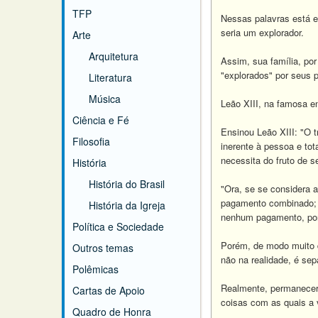
TFP
Nessas palavras está em
seria um explorador.
Arte
Arquitetura
Assim, sua família, po
"explorados" por seus 
Literatura
Música
Leão XIII, na famosa e
Ciência e Fé
Ensinou Leão XIII: "O 
Filosofia
inerente à pessoa e tot
necessita do fruto de s
História
História do Brasil
"Ora, se se considera 
pagamento combinado; p
História da Igreja
nenhum pagamento, por
Política e Sociedade
Porém, de modo muito d
Outros temas
não na realidade, é sep
Polêmicas
Realmente, permanecer n
Cartas de Apoio
coisas com as quais a 
Quadro de Honra