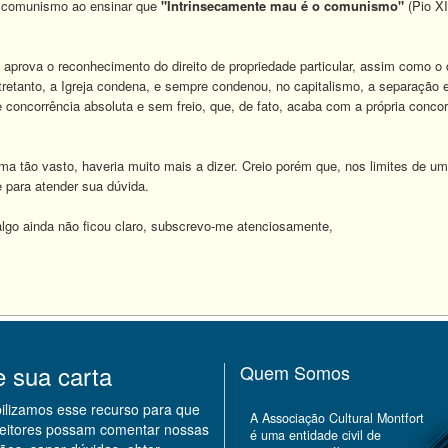
o comunismo ao ensinar que
"Intrinsecamente mau é o comunismo"
(Pio X
 aprova o reconhecimento do direito de propriedade particular, assim como o dir
ntretanto, a Igreja condena, e sempre condenou, no capitalismo, a separação en
 concorrência absoluta e sem freio, que, de fato, acaba com a própria concor
ma tão vasto, haveria muito mais a dizer. Creio porém que, nos limites de u
nte para atender sua dúvida.
algo ainda não ficou claro, subscrevo-me atenciosamente,
e sua carta
Quem Somos
bilizamos esse recurso para que
A Associação Cultural Montfort
leitores possam comentar nossas
é uma entidade civil de