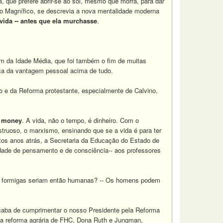
a, que prefere abrir-se ao sol, mesmo que morra, para dar
 o Magnífico, se descrevia a nova mentalidade moderna
a vida -- antes que ela murchasse
.
im da Idade Média, que foi também o fim de muitas
ca da vantagem pessoal acima de tudo.
mo e da Reforma protestante, especialmente de Calvino,
is money
. A vida, não o tempo, é dinheiro. Com o
nstruoso, o marxismo, ensinando que se a vida é para ter
tos anos atrás, a Secretaria da Educação do Estado de
erdade de pensamento e de consciência-- aos professores
 as formigas seriam então humanas? -- Os homens podem
 acaba de cumprimentar o nosso Presidente pela Reforma
m a reforma agrária de FHC, Dona Ruth e Jungman,