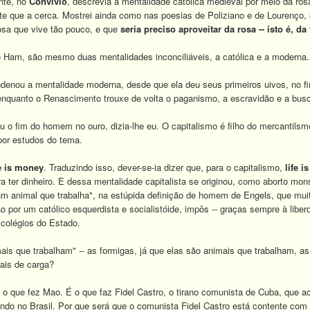
nte, no
Convívio
, descrevia a mentalidade católica medieval por meio da ros
e que a cerca. Mostrei ainda como nas poesias de Poliziano e de Lourenço,
rosa que vive tão pouco, e que
seria preciso aproveitar da rosa -- isto é, d
Ham, são mesmo duas mentalidades inconciliáveis, a católica e a moderna.
ondenou a mentalidade moderna, desde que ela deu seus primeiros uivos, no f
enquanto o Renascimento trouxe de volta o paganismo, a escravidão e a bus
u o fim do homem no ouro, dizia-lhe eu. O capitalismo é filho do mercantils
por estudos do tema.
e is money
. Traduzindo isso, dever-se-ia dizer que, para o capitalismo,
life 
ra ter dinheiro. E dessa mentalidade capitalista se originou, como aborto mo
m animal que trabalha", na estúpida definição de homem de Engels, que mui
ão por um católico esquerdista e socialistóide, impôs -- graças sempre à lib
 colégios do Estado.
is que trabalham" -- as formigas, já que elas são animais que trabalham,
ais de carga?
oi o que fez Mao. É o que faz Fidel Castro, o tirano comunista de Cuba, que
zando no Brasil. Por que será que o comunista Fidel Castro está contente co