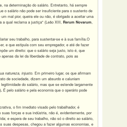
, na determinação do salário. Entretanto, há sempre
ue o salário não pode ser insuficiente para o sustento de
um mal pior, queira ele ou não, é obrigado a aceitar uma
 a qual reclama a justiça" (Leão XIII,
Rerum Novarum
,
ar seu trabalho, para sustentar-se e à sua família.O
iser, e que estipula com seu empregador, e até de fazer
mpõe um direito: que o salário seja justo, isto é, que
 apenas da lei da liberdade de contrato, pois as
ua natureza, injusto.
Em primeiro lugar, os que afirmam
ontrato de sociedade, dizem um absurdo e caluniam
a legitimidade do salário, mas que se estende largamente
)
.
É pelo salário e pela economia que o operário pode
ativa, o fim imediato visado pelo trabalhador, é
 suas forças e sua indústria, não é, evidentemente, por
; e espera de seu trabalho, não só o direito ao salário,
do as suas despesas, chegou a fazer algumas economias, e