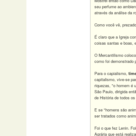
Mostrei então como Da
seu perfume ao ambient
através da análise da 
Como você vê, prezado 
É claro que a Igreja c
coisas santas e boas, 
O Mercantilismo coloco
como foi demonstrado 
Para o capialismo,
tim
capitalismo, vive-se pa
riquezas, "o homem é u
São Paulo, dirigida ent
de História de todos os
E se "homens são anima
ser tratados como anim
Foi o que fez Lenin. F
Agrária que está reali