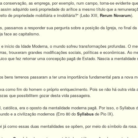
ua conservação, as emprega, por exemplo, num campo, torna-se evidente que
o assim adquirido será propriedade do arífice a mesmo título que a remuner
eito de propriedade mobiliária e imobiliária?" (Leão XIII,
Rerum Novarum
).
, passamos a responder sua pergunta sobre a posição da Igreja, no final d
ja face ao capitalismo.
 e início da Idade Moderna, o mundo sofreu transformações profundas. O merc
ras, trouxeram grandes modificações sociais, políticas e econômicas. Ao mes
ico que fez retornar uma concepção pagã de Estado. Nascia a mentalidade m
os bens terrenos passaram a ter uma importância fundamental para a nova me
va como fim do homem o próprio enriquecimento. Pois se não há outra vida a
uezas que possibilitem gozar desta vida passageira.
 católica, era o oposto da mentalidade moderna pagã. Por isso, o Syllabus d
undo e a civilização modernos (Erro 80 do
Syllabus
de Pio IX).
uei já como essas duas mentalidades se opõem, por meio do símbolo da rosa.