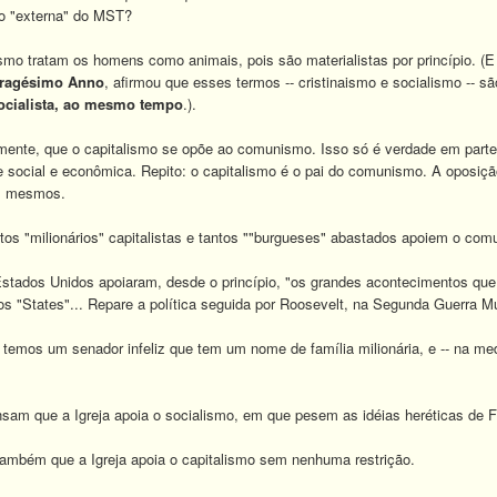
ão "externa" do MST?
mo tratam os homens como animais, pois são materialistas por princípio. (E 
ragésimo Anno
, afirmou que esses termos -- cristinaismo e socialismo -- são
socialista, ao mesmo tempo
.).
ente, que o capitalismo se opõe ao comunismo. Isso só é verdade em parte
de social e econômica. Repito: o capitalismo é o pai do comunismo. A oposiç
os mesmos.
ntos "milionários" capitalistas e tantos ""burgueses" abastados apoiem o co
stados Unidos apoiaram, desde o princípio, "os grandes acontecimentos qu
dos "States"... Repare a política seguida por Roosevelt, na Segunda Guerra Mu
 temos um senador infeliz que tem um nome de família milionária, e -- na me
am que a Igreja apoia o socialismo, em que pesem as idéias heréticas de Fre
ambém que a Igreja apoia o capitalismo sem nenhuma restrição.