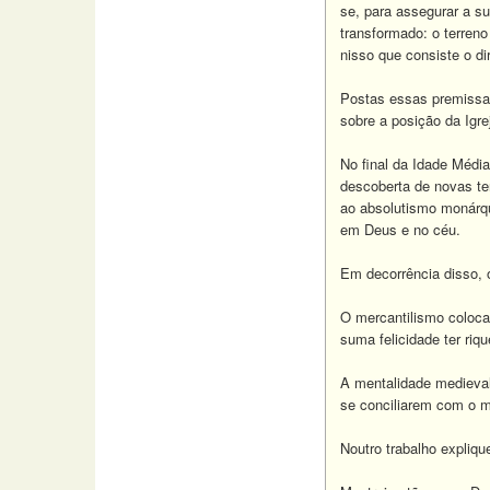
se, para assegurar a s
transformado: o terren
nisso que consiste o dir
Postas essas premissas
sobre a posição da Igre
No final da Idade Média
descoberta de novas ter
ao absolutismo monárqu
em Deus e no céu.
Em decorrência disso, 
O mercantilismo coloca
suma felicidade ter riq
A mentalidade medieval,
se conciliarem com o m
Noutro trabalho expliq