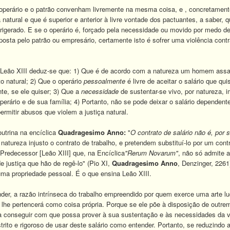
 operário e o patrão convenham livremente na mesma coisa, e , concretamente
 natural e que é superior e anterior à livre vontade dos pactuantes, a saber, q
rigerado. E se o operário é, forçado pela necessidade ou movido por medo de 
osta pelo patrão ou empresário, certamente isto é sofrer uma violência contra
eão XIII deduz-se que: 1) Que é de acordo com a natureza um homem assalari
to natural; 2) Que o operário
pessoalmente
é livre de aceitar o salário que qu
te, se ele quiser; 3) Que a
necessidade
de sustentar-se vivo, por natureza, i
perário e de sua família; 4) Portanto, não se pode deixar o salário dependente
rmitir abusos que violem a justiça natural.
utrina na encíclica
Quadragesimo Anno:
"
O contrato de salário não é, por s
a natureza injusto o contrato de trabalho, e pretendem substituí-lo por um c
redecessor [Leão XIII] que, na Encíclica
"Rerum Novarum"
, não só admite 
 justiça que hão de regê-lo" (Pio XI,
Quadragesimo Anno
, Denzinger, 2261
uma propriedade pessoal. É o que ensina Leão XIII.
er, a razão intrínseca do trabalho empreendido por quem exerce uma arte lucr
lhe pertencerá como coisa própria. Porque se ele põe à disposição de outrem
 conseguir com que possa prover à sua sustentação e às necessidades da vida
strito e rigoroso de usar deste salário como entender. Portanto, se reduzin