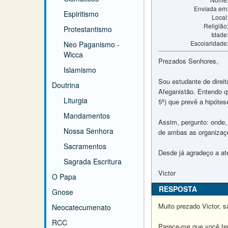
Enviada em
Espiritismo
Local
Religião
Protestantismo
Idade
Escolaridade
Neo Paganismo -
Wicca
Prezados Senhores,
Islamismo
Sou estudante de direi
Doutrina
Afeganistão. Entendo qu
Liturgia
5º) que prevê a hipóte
Mandamentos
Assim, pergunto: onde,
Nossa Senhora
de ambas as organizaç
Sacramentos
Desde já agradeço a a
Sagrada Escritura
Victor
O Papa
RESPOSTA
Gnose
Muito prezado Victor, s
Neocatecumenato
RCC
Parece-me que você tem