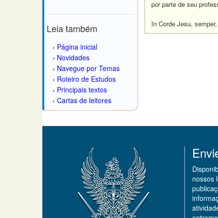
por parte de seu profes
In Corde Jesu, semper,
Leia também
Página inicial
Novidades
Navegue por Temas
Roteiro de Estudos
Principais textos
Cartas de leitores
Envi
Disponi
nossos 
publicaç
informa
ativida
entremo