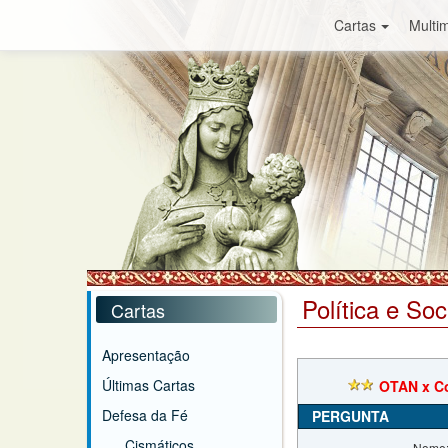
Cartas
Multim
Política e So
Cartas
Apresentação
Últimas Cartas
OTAN x C
Defesa da Fé
PERGUNTA
Cismáticos
Nome