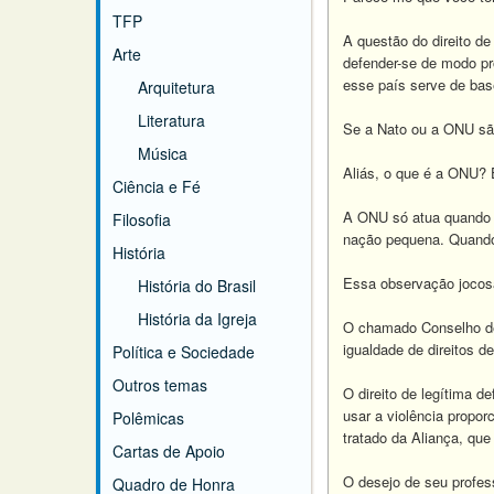
TFP
A questão do direito de 
Arte
defender-se de modo pr
esse país serve de bas
Arquitetura
Literatura
Se a Nato ou a ONU são
Música
Aliás, o que é a ONU? 
Ciência e Fé
A ONU só atua quando 
Filosofia
nação pequena. Quando
História
Essa observação jocosa 
História do Brasil
História da Igreja
O chamado Conselho de
igualdade de direitos d
Política e Sociedade
Outros temas
O direito de legítima d
usar a violência propor
Polêmicas
tratado da Aliança, qu
Cartas de Apoio
O desejo de seu profes
Quadro de Honra