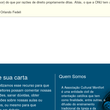
sor) do que por razões de direito propriamente ditas. Aliás, o que a ONU te
 Orlando Fedeli
e sua carta
Quem Somos
bilizamos esse recurso para que
A Associação Cultural Montfort
leitores possam comentar nossas
é uma entidade civil de
ões, sanar dúvidas, obter
orientação católica que tem
ções sobre nossas aulas ou
como finalidade, entre outras, a
difusão do ensinamento
des, ou mesmo para que
tradicional da Igreja e da
s em debate.