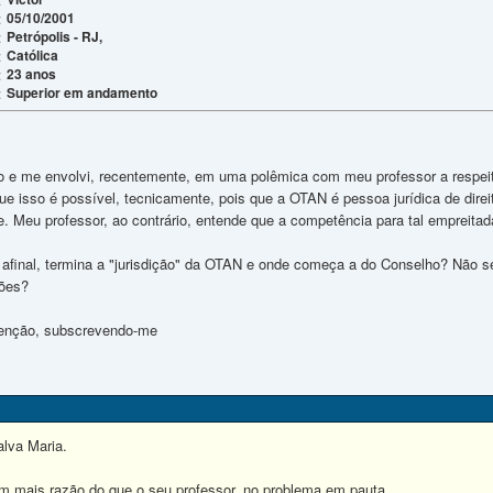
05/10/2001
:
Petrópolis - RJ,
:
Católica
:
23 anos
:
Superior em andamento
:
to e me envolvi, recentemente, em uma polêmica com meu professor a respeito
e isso é possível, tecnicamente, pois que a OTAN é pessoa jurídica de direito
se. Meu professor, ao contrário, entende que a competência para tal empreita
 afinal, termina a "jurisdição" da OTAN e onde começa a do Conselho? Não se
ões?
tenção, subscrevendo-me
alva Maria.
 mais razão do que o seu professor, no problema em pauta.