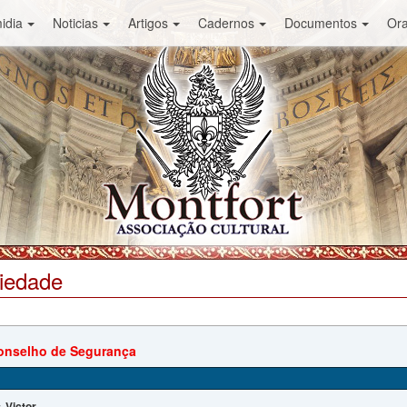
idia
Noticias
Artigos
Cadernos
Documentos
Or
ciedade
onselho de Segurança
Victor
: