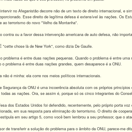
intervir no Afeganistão decorre não de um texto de direito internacional, e si
oporcionado. Esse direito de legítima defesa é extensível às nações. Os Esta
e ao terrorismo do novo "Velho da Montanha".
 contra ou a favor dessa intervenção americana de auto defesa, não importa
É "cette chose là de New York", como dizia De Gaulle.
o problema é entre duas nações pequenas. Quando o problema é entre uma 
 o problema é entre duas nações grandes, quem desaparece é a ONU.
não é minha: ela corre nos meios políticos internacionais.
 Segurança da ONU é uma incoerência absoluta com os próprios princípios 
e todas as nações. Ora, se assim é, porque só os cinco integrantes do Consel
efesa dos Estados Unidos foi defendido, recentemente, pelo próprio porta voz
cionada, em sua resposta para eliminação do terrorrismo. O direito de coope
e estipula em seu artigo 5, como você bem lembrou a seu professor, que o a
sor de transferir a solução do problema para o âmbito da ONU, parece-me dit