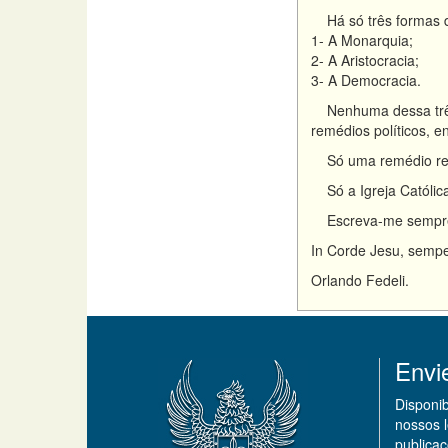
Há só três formas de 
1- A Monarquia;
2- A Aristocracia;
3- A Democracia.
Nenhuma dessa três 
remédios políticos, en
Só uma remédio relig
Só a Igreja Católic
Escreva-me sempr
In Corde Jesu, sempe
Orlando Fedeli.
Envi
Disponi
nossos 
publicaç