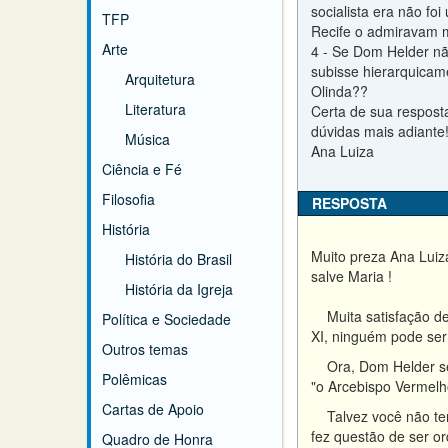
socialista era não fo
TFP
Recife o admiravam m
Arte
4 - Se Dom Helder não
subisse hierarquicam
Arquitetura
Olinda??
Literatura
Certa de sua resposta
dúvidas mais adiante!
Música
Ana Luiza
Ciência e Fé
Filosofia
RESPOSTA
História
Muito preza Ana Luiz
História do Brasil
salve Maria !
História da Igreja
Muita satisfação deu
Política e Sociedade
XI, ninguém pode ser
Outros temas
Ora, Dom Helder semp
Polêmicas
"o Arcebispo Vermelh
Cartas de Apoio
Talvez você não tenh
fez questão de ser or
Quadro de Honra