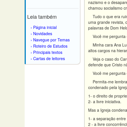
nazismo e o desapare
chamou socialismo cr
Leia também
Tudo o que era ruim 
uma grande revista, 
Página inicial
palavras de Dom Hel
Novidades
Você me pergunta co
Navegue por Temas
Minha cara Ana Luiza
Roteiro de Estudos
altos cargos na hierar
Principais textos
Cartas de leitores
Veja o caso do Card
defende que Cristo n
Você me pergunta qu
Permita-me lembrar-l
condenado pela Igreja
1- o direito de propri
2- a livre iniciativa.
Mas a Igreja condena
1- a separação entre
2 - a livre concorrênc