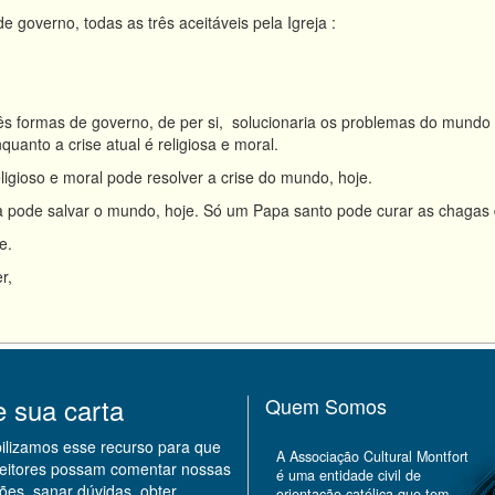
governo, todas as três aceitáveis pela Igreja :
formas de governo, de per si, solucionaria os problemas do mundo 
quanto a crise atual é religiosa e moral.
ioso e moral pode resolver a crise do mundo, hoje.
a pode salvar o mundo, hoje. Só um Papa santo pode curar as chaga
e.
r,
e sua carta
Quem Somos
bilizamos esse recurso para que
A Associação Cultural Montfort
leitores possam comentar nossas
é uma entidade civil de
ões, sanar dúvidas, obter
orientação católica que tem