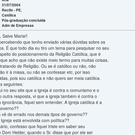
31/07/2004
:
Recife - PE,
:
Católica
:
Pós-graduação concluída
:
Adm de Empresas
:
 Salve Maria!!
percebendo que tenho enviado várias dúvidas sobre os
os. É que todo dia eu tiro um tema para pesquisar no seu
respeito do posicionamento da Religião Católica, que é
orque acho que não existe meio termo para muitas coisas,
ratando de Religião. Ou se é católico ou não, não
não ir à missa, ou não se confessar etc. por isso
as, pois sou católica e não quero ser meia católica.
s seguintes:
qui no seu site que a igreja é contra o comunismo e o
o outra resposta, vi que a igreja também é contra o
 ignorância, fiquei sem entender. A igreja católica é a
 governo??
ca vê de errado nos demais tipos de governo??
 Igreja está envolvida com política??
io, confesso que fiquei triste em saber seu
 Dom Helder, quando o Sr. disse que por ele ser