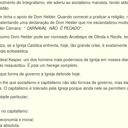
cimento do Integralismo, ele aderiu ao socialismo marxista, tendo si
istão.
tinha o apoio de Dom Helder. Quando comecei a praticar a religião
ostentando uma declaração de Dom Helder que me escandalizou muito. 
der Câmara: "
CARNAVAL NÃO É PECADO".
mo Dom Helder pode ser nomeado Arcebispo de Olinda e Recife, ten
, se a Igreja Católica enfrenta, hoje, tão grande crise, é exatame
qia eclesiástica.
eal Kasper, um dos homens mais poderosos da Igreja em nossos dias
ão ressuscitou. É pois um herege completo.
e forma de governo a Igreja defende hoje.
he que socialismo e capitalismo não são formas de governo, mas sis
. O capitalismo é tolerado pela Igreja porque ainda nele se permitem d
edade particular;
 no capitalismo:
 economia e moral;
ia absoluta.