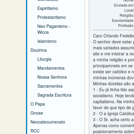
Enviada em
Espiritismo
Local
Religião
Protestantismo
Escolaridade
Profissão
Neo Paganismo -
Wicca
Caro Orlando Fedelle,
Islamismo
O senhor deve estar 
mais variados assunt
Doutrina
site e me inteirar a 
Liturgia
a minha religião e p
principamnete em se t
Mandamentos
existe ser católico e 
Nossa Senhora
minhas inúmeras dúvid
Minhas dúvidas são a
Sacramentos
1 - Eu já tinha lido a
Sagrada Escritura
socialismo. Hoje lend
capitalismo. Na minha
O Papa
favor de que tipo de
Gnose
2 - O a Igreja Católi
3 - O Sr. acha certo a
Neocatecumenato
Apenas como comentár
RCC
posicionamento sobre