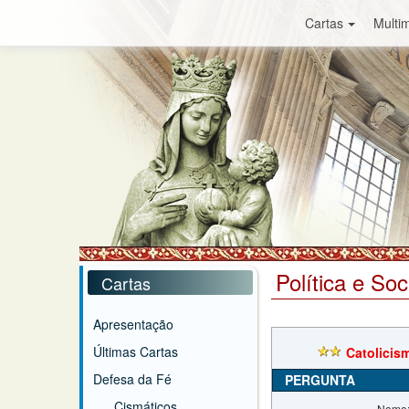
Cartas
Multim
Política e So
Cartas
Apresentação
Últimas Cartas
Catolicism
Defesa da Fé
PERGUNTA
Cismáticos
Nome