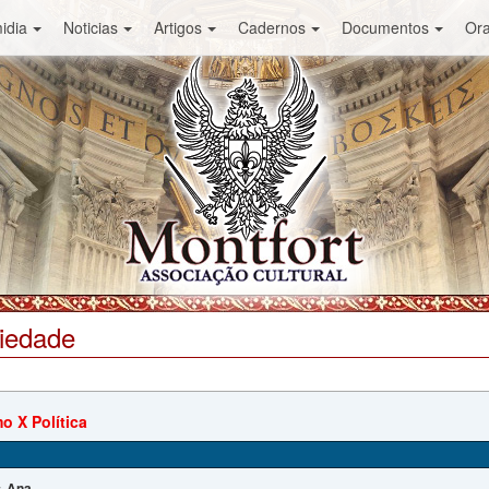
idia
Noticias
Artigos
Cadernos
Documentos
Or
ciedade
o X Política
Ana
: