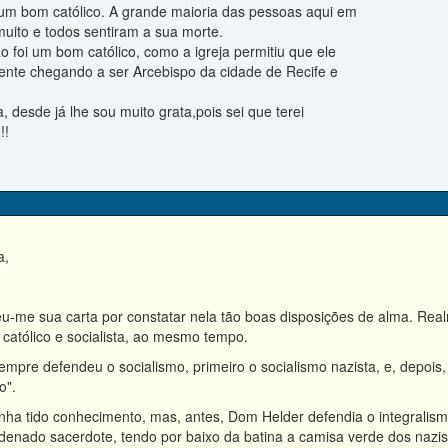
i um bom católico. A grande maioria das pessoas aqui em
uito e todos sentiram a sua morte.
 foi um bom católico, como a igreja permitiu que ele
ente chegando a ser Arcebispo da cidade de Recife e
, desde já lhe sou muito grata,pois sei que terei
!!
a,
-me sua carta por constatar nela tão boas disposições de alma. Realm
 católico e socialista, ao mesmo tempo.
re defendeu o socialismo, primeiro o socialismo nazista, e, depois,
o".
a tido conhecimento, mas, antes, Dom Helder defendia o integralismo 
denado sacerdote, tendo por baixo da batina a camisa verde dos nazist