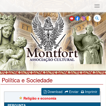
Toggl
naviga
Buscar
Política e Sociedade
Download
Enviar
Imprimir
Religião e economia
PERGUNTA