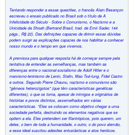
Tentando responder a essas questões, o francês Alain Besançon
escreveu o ensaio publicado no Brasil sob o título de A
Infelicidade do Século - Sobre o Comunismo, o Nazismo e a
Unicidade da Shoah (Bertrand Brasil, trad. de Emir Sader, 144
págs., R$ 22). Das definições capazes de dirimir essas dúvidas
podem surgir as explicações capazes de nos habilitar a conhecer
nosso mundo e o tempo em que vivemos.
A premissa para qualquer resposta há de começar sempre pela
tentativa de entender as semelhanças, mas também as
diferenças entre o nacional-socialismo de Adolf Hitler e o
marxismo-leninismo de Lenin, Stalin, Mao Tsé-tung, Fidel Castro
e outros. Segundo Pierre Chaunu, nazismo e comunismo são
"gêmeos heterozigotos" (que têm características genéticas
diferentes), o que os torna, apesar de inimigos e originários de
histórias e povos distintos, assemelhados em várias
características. "Eles se colocam como objetivo chegar a uma
sociedade perfeita, destruindo os elementos negativos que se
opõem a ela. Eles pretendem ser filantrópicos, pois querem, um
deles, o bem de toda a humanidade, o outro, o do povo alemão,
e esse ideal suscitou adesões entusiásticas e atos heróicos.