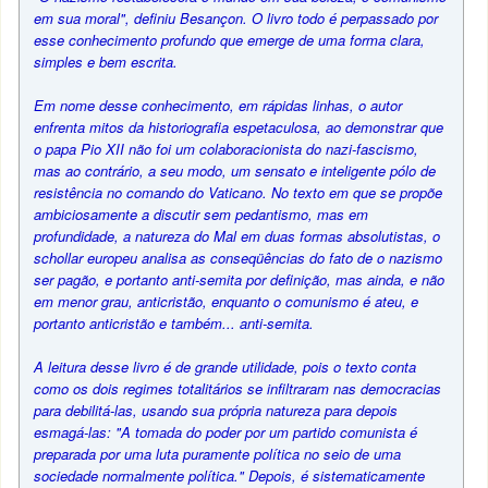
em sua moral", definiu Besançon. O livro todo é perpassado por
esse conhecimento profundo que emerge de uma forma clara,
simples e bem escrita.
Em nome desse conhecimento, em rápidas linhas, o autor
enfrenta mitos da historiografia espetaculosa, ao demonstrar que
o papa Pio XII não foi um colaboracionista do nazi-fascismo,
mas ao contrário, a seu modo, um sensato e inteligente pólo de
resistência no comando do Vaticano. No texto em que se propõe
ambiciosamente a discutir sem pedantismo, mas em
profundidade, a natureza do Mal em duas formas absolutistas, o
schollar europeu analisa as conseqüências do fato de o nazismo
ser pagão, e portanto anti-semita por definição, mas ainda, e não
em menor grau, anticristão, enquanto o comunismo é ateu, e
portanto anticristão e também... anti-semita.
A leitura desse livro é de grande utilidade, pois o texto conta
como os dois regimes totalitários se infiltraram nas democracias
para debilitá-las, usando sua própria natureza para depois
esmagá-las: "A tomada do poder por um partido comunista é
preparada por uma luta puramente política no seio de uma
sociedade normalmente política." Depois, é sistematicamente