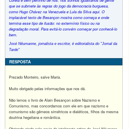
Coréia e bem pertinho de nós: nos sonhos igualitários de gente
que se submete às regras do jogo da democracia burguesa,
como Hugo Chávez na Venezuela e Lula da Silva aqui. O
implacável texto de Besançon mostra como começa e onde
termina esse tipo de ilusão: no extermínio físico ou na
degradação moral. Para evitá-lo convém começar por conhecê-lo
bem.
José Nêumanne, jornalista e escritor, é editorialista do "Jornal da
Tarde"
RESPOSTA
Prezado Monteiro, salve Maria.
Muito obrigado pelas informações que nos dá.
Não lemos o livro de Alain Besançon sobre Nazismo e
Comunismo, mas concordamos com ele em que nazismo e
comunismo são gêmeos simétricos e dialéticos, filhos da mesma
doutrina hegeliana e romântica.
Obrigado ainda pelo envio do inteligente artigo de José Nêumane