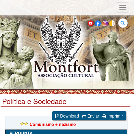
Toggl
naviga
Buscar
Política e Sociedade
Download
Enviar
Imprimir
Comunismo e nazismo
PERGUNTA