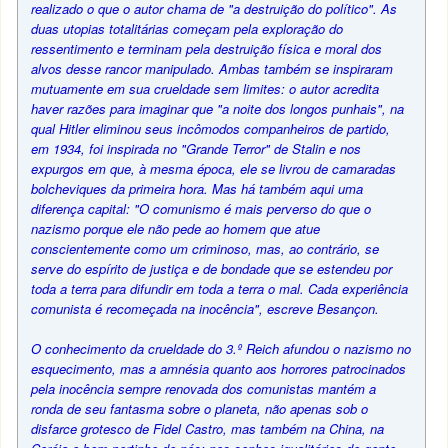
realizado o que o autor chama de "a destruição do político". As
duas utopias totalitárias começam pela exploração do
ressentimento e terminam pela destruição física e moral dos
alvos desse rancor manipulado. Ambas também se inspiraram
mutuamente em sua crueldade sem limites: o autor acredita
haver razões para imaginar que "a noite dos longos punhais", na
qual Hitler eliminou seus incômodos companheiros de partido,
em 1934, foi inspirada no "Grande Terror" de Stalin e nos
expurgos em que, à mesma época, ele se livrou de camaradas
bolcheviques da primeira hora. Mas há também aqui uma
diferença capital: "O comunismo é mais perverso do que o
nazismo porque ele não pede ao homem que atue
conscientemente como um criminoso, mas, ao contrário, se
serve do espírito de justiça e de bondade que se estendeu por
toda a terra para difundir em toda a terra o mal. Cada experiência
comunista é recomeçada na inocência", escreve Besançon.
O conhecimento da crueldade do 3.º Reich afundou o nazismo no
esquecimento, mas a amnésia quanto aos horrores patrocinados
pela inocência sempre renovada dos comunistas mantém a
ronda de seu fantasma sobre o planeta, não apenas sob o
disfarce grotesco de Fidel Castro, mas também na China, na