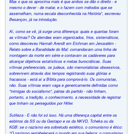
Mas o que os aproxima mais é que ambos se dão o direito - e
mesmo o dever - de matar, e o fazem com métodos que se
assemelham, numa escala desconhecida na História", escreveu
Besançon, já na introdução.
Aí, como se vê, já surge uma diferença: quais e quantas foram
as vítimas? Os alemães eram organizados, frios, sistemáticos,
como descreveu Hannah Arendt em Eichman em Jerusalém -
Relato sobre a Banalidade do Mal: comandavam uma linha de
montagem da morte em série e contavam os cadáveres para
alcançar objetivos estatísticos e metas burocráticas. Suas
vítimas preferenciais, os judeus, são memorialistas obsessivos,
sobrevivem através dos tempos registrando suas glórias e
fracassos - está aí a Bíblia para comprová-lo. Os comunistas,
não. Suas vítimas eram vaga e genericamente definidas como
"inimigas do socialismo", párias do partido - não tinham,
portanto, a tradição, o conhecimento, a necessidade de registrar
que tinham os perseguidos por Hitler.
Sutileza - E não foi só isso. Há uma diferença capital entre os
esbirros da SS ou da Gestapo e os da NKVD, Tcheka ou da
KGB: se o nazismo era sobretudo estético, o comunismo é ético:
"O nazismo restabelecerá o mundo em sua beleza; o comunismo