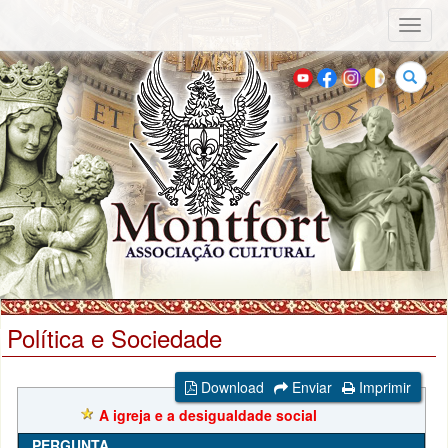
Toggl
naviga
Buscar
Política e Sociedade
Download
Enviar
Imprimir
A igreja e a desigualdade social
PERGUNTA