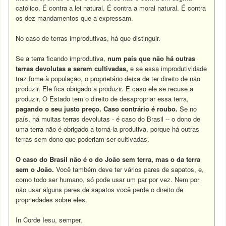
católico. É contra a lei natural. É contra a moral natural. É contra
os dez mandamentos que a expressam.
No caso de terras improdutivas, há que distinguir.
Se a terra ficando improdutiva,
num país que não há outras
terras devolutas a serem cultivadas,
e se essa improdutividade
traz fome à população, o proprietário deixa de ter direito de não
produzir. Ele fica obrigado a produzir. E caso ele se recuse a
produzir, O Estado tem o direito de desapropriar essa terra,
pagando o seu justo preço. Caso contrário é roubo.
Se no
país, há muitas terras devolutas - é caso do Brasil -- o dono de
uma terra não é obrigado a torná-la produtiva, porque há outras
terras sem dono que poderiam ser cultivadas.
O caso do Brasil não é o do João sem terra, mas o da terra
sem o João.
Você também deve ter vários pares de sapatos, e,
como todo ser humano, só pode usar um par por vez. Nem por
não usar alguns pares de sapatos você perde o direito de
propriedades sobre eles.
In Corde Iesu, semper,