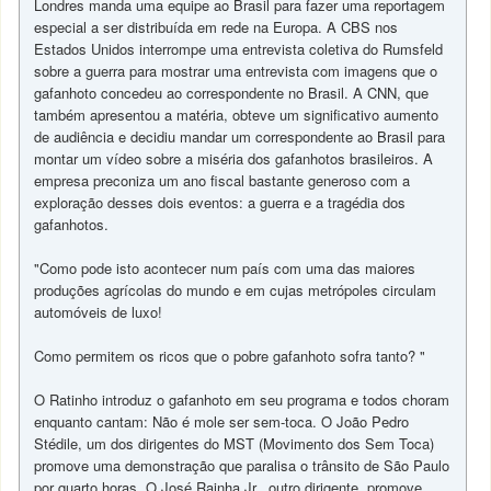
Londres manda uma equipe ao Brasil para fazer uma reportagem
especial a ser distribuída em rede na Europa. A CBS nos
Estados Unidos interrompe uma entrevista coletiva do Rumsfeld
sobre a guerra para mostrar uma entrevista com imagens que o
gafanhoto concedeu ao correspondente no Brasil. A CNN, que
também apresentou a matéria, obteve um significativo aumento
de audiência e decidiu mandar um correspondente ao Brasil para
montar um vídeo sobre a miséria dos gafanhotos brasileiros. A
empresa preconiza um ano fiscal bastante generoso com a
exploração desses dois eventos: a guerra e a tragédia dos
gafanhotos.
"Como pode isto acontecer num país com uma das maiores
produções agrícolas do mundo e em cujas metrópoles circulam
automóveis de luxo!
Como permitem os ricos que o pobre gafanhoto sofra tanto? "
O Ratinho introduz o gafanhoto em seu programa e todos choram
enquanto cantam: Não é mole ser sem-toca. O João Pedro
Stédile, um dos dirigentes do MST (Movimento dos Sem Toca)
promove uma demonstração que paralisa o trânsito de São Paulo
por quarto horas, O José Rainha Jr., outro dirigente, promove