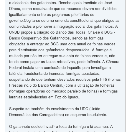
a cidadania dos gafanhotos. Recebe apoio imediato de José
Dirceu, coma ressalva de que os recursos devam ser divididos
igualitariamente entre os programas prioritários do
governo.Cogita-se de uma emenda constitucional que obrigue as
comunidades a promover a integração social dos gafanhotos. A
CNBB propõe a criação do Banco das Tocas. Cria-se o BCG -
Banco Cooperativo dos Gafanhotos, sendo as formigas
obrigadas a entregar ao BCG uma cota anual de folhas verdes
para distribuição aos gafanhotos despossuídos. A formiga é
multada por não ter entregue sua cota de folhas verdes e, não
tendo como pagar as taxas retroativas, pede falência. A Câmara
Federal instala uma comissão de inquérito para investigar a
falência fraudulenta de inúmeras formigas abastadas,
suspeitando de que tenham desviados recursos pela FF5 (Folhas
Frescas no.5 do Banco Central.) com a utilização de folheiras
(formigas operadoras do mercado paralelo de folhas) e formigas
laranjas estabelecidas em Foz do Iguaçu.
Suspeita-se também do envolvimento da UDC (União
Democrática das Carregadeiras) no esquema fraudulento.
O gafanhoto decide invadir a toca da formiga e lá acampa. A