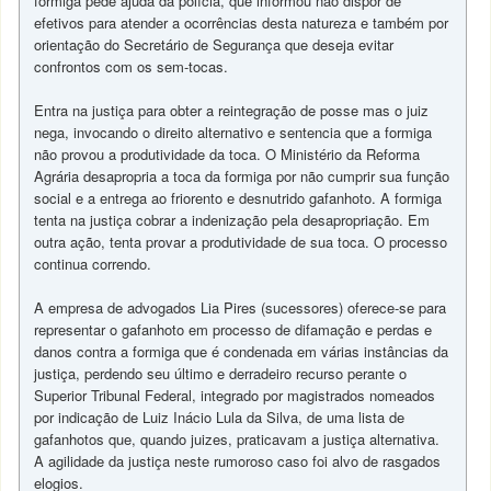
formiga pede ajuda da polícia, que informou não dispor de
efetivos para atender a ocorrências desta natureza e também por
orientação do Secretário de Segurança que deseja evitar
confrontos com os sem-tocas.
Entra na justiça para obter a reintegração de posse mas o juiz
nega, invocando o direito alternativo e sentencia que a formiga
não provou a produtividade da toca. O Ministério da Reforma
Agrária desapropria a toca da formiga por não cumprir sua função
social e a entrega ao friorento e desnutrido gafanhoto. A formiga
tenta na justiça cobrar a indenização pela desapropriação. Em
outra ação, tenta provar a produtividade de sua toca. O processo
continua correndo.
A empresa de advogados Lia Pires (sucessores) oferece-se para
representar o gafanhoto em processo de difamação e perdas e
danos contra a formiga que é condenada em várias instâncias da
justiça, perdendo seu último e derradeiro recurso perante o
Superior Tribunal Federal, integrado por magistrados nomeados
por indicação de Luiz Inácio Lula da Silva, de uma lista de
gafanhotos que, quando juizes, praticavam a justiça alternativa.
A agilidade da justiça neste rumoroso caso foi alvo de rasgados
elogios.