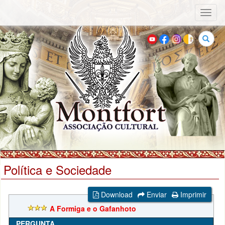
Toggl
naviga
Buscar
Política e Sociedade
Download
Enviar
Imprimir
A Formiga e o Gafanhoto
PERGUNTA