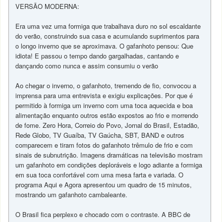
VERSÃO MODERNA:
Era uma vez uma formiga que trabalhava duro no sol escaldante
do verão, construindo sua casa e acumulando suprimentos para
o longo inverno que se aproximava. O gafanhoto pensou: Que
idiota! E passou o tempo dando gargalhadas, cantando e
dançando como nunca e assim consumiu o verão
Ao chegar o inverno, o gafanhoto, tremendo de fio, convocou a
imprensa para uma entrevista e exigiu explicações. Por que é
permitido à formiga um inverno com uma toca aquecida e boa
alimentação enquanto outros estão expostos ao frio e morrendo
de fome. Zero Hora, Correio do Povo, Jornal do Brasil, Estadão,
Rede Globo, TV Guaíba, TV Gaúcha, SBT, BAND e outros
comparecem e tiram fotos do gafanhoto trêmulo de frio e com
sinais de subnutrição. Imagens dramáticas na televisão mostram
um gafanhoto em condições deploráveis e logo adiante a formiga
em sua toca confortável com uma mesa farta e variada. O
programa Aqui e Agora apresentou um quadro de 15 minutos,
mostrando um gafanhoto cambaleante.
O Brasil fica perplexo e chocado com o contraste. A BBC de