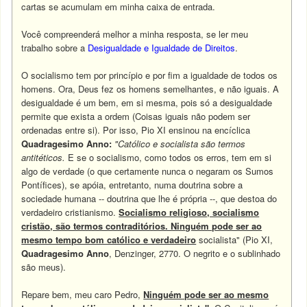
cartas se acumulam em minha caixa de entrada.
Você compreenderá melhor a minha resposta, se ler meu
trabalho sobre a
Desigualdade e Igualdade de Direitos
.
O socialismo tem por princípio e por fim a igualdade de todos os
homens. Ora, Deus fez os homens semelhantes, e não iguais. A
desigualdade é um bem, em si mesma, pois só a desigualdade
permite que exista a ordem (Coisas iguais não podem ser
ordenadas entre si). Por isso, Pio XI ensinou na encíclica
Quadragesimo Anno:
"Católico e socialista são termos
antitéticos.
E se o socialismo, como todos os erros, tem em si
algo de verdade (o que certamente nunca o negaram os Sumos
Pontífices), se apóia, entretanto, numa doutrina sobre a
sociedade humana -- doutrina que lhe é própria --, que destoa do
verdadeiro cristianismo.
Socialismo religioso, socialismo
cristão, são termos contraditórios. Ninguém pode ser ao
mesmo tempo bom católico e verdadeiro
socialista" (Pio XI,
Quadragesimo Anno
, Denzinger, 2770. O negrito e o sublinhado
são meus).
Repare bem, meu caro Pedro,
Ninguém pode ser ao mesmo