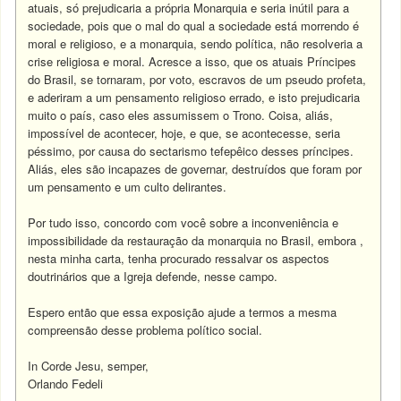
atuais, só prejudicaria a própria Monarquia e seria inútil para a
sociedade, pois que o mal do qual a sociedade está morrendo é
moral e religioso, e a monarquia, sendo política, não resolveria a
crise religiosa e moral. Acresce a isso, que os atuais Príncipes
do Brasil, se tornaram, por voto, escravos de um pseudo profeta,
e aderiram a um pensamento religioso errado, e isto prejudicaria
muito o país, caso eles assumissem o Trono. Coisa, aliás,
impossível de acontecer, hoje, e que, se acontecesse, seria
péssimo, por causa do sectarismo tefepêico desses príncipes.
Aliás, eles são incapazes de governar, destruídos que foram por
um pensamento e um culto delirantes.
Por tudo isso, concordo com você sobre a inconveniência e
impossibilidade da restauração da monarquia no Brasil, embora ,
nesta minha carta, tenha procurado ressalvar os aspectos
doutrinários que a Igreja defende, nesse campo.
Espero então que essa exposição ajude a termos a mesma
compreensão desse problema político social.
In Corde Jesu, semper,
Orlando Fedeli