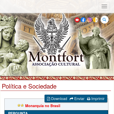
Toggl
naviga
Buscar
Política e Sociedade
Download
Enviar
Imprimir
Monarquia no Brasil
PERGUNTA