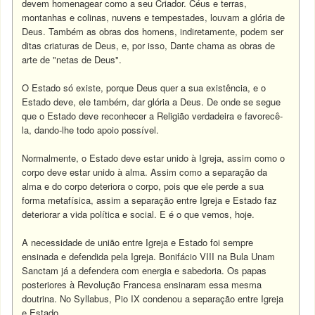
devem homenagear como a seu Criador. Céus e terras,
montanhas e colinas, nuvens e tempestades, louvam a glória de
Deus. Também as obras dos homens, indiretamente, podem ser
ditas criaturas de Deus, e, por isso, Dante chama as obras de
arte de "netas de Deus".
O Estado só existe, porque Deus quer a sua existência, e o
Estado deve, ele também, dar glória a Deus. De onde se segue
que o Estado deve reconhecer a Religião verdadeira e favorecê-
la, dando-lhe todo apoio possível.
Normalmente, o Estado deve estar unido à Igreja, assim como o
corpo deve estar unido à alma. Assim como a separação da
alma e do corpo deteriora o corpo, pois que ele perde a sua
forma metafísica, assim a separação entre Igreja e Estado faz
deteriorar a vida política e social. E é o que vemos, hoje.
A necessidade de união entre Igreja e Estado foi sempre
ensinada e defendida pela Igreja. Bonifácio VIII na Bula Unam
Sanctam já a defendera com energia e sabedoria. Os papas
posteriores à Revolução Francesa ensinaram essa mesma
doutrina. No Syllabus, Pio IX condenou a separação entre Igreja
e Estado.