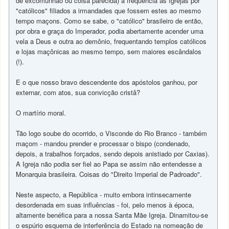
de excomunhão ou coisa parecida) a frequência às Igrejas por
"católicos" filiados a irmandades que fossem estes ao mesmo
tempo maçons. Como se sabe, o "católico" brasileiro de então,
por obra e graça do Imperador, podia abertamente acender uma
vela a Deus e outra ao demônio, frequentando templos católicos
e lojas maçônicas ao mesmo tempo, sem maiores escândalos
(!).
E o que nosso bravo descendente dos apóstolos ganhou, por
externar, com atos, sua convicção cristâ?
O martírio moral.
Tão logo soube do ocorrido, o Visconde do Rio Branco - também
maçom - mandou prender e processar o bispo (condenado,
depois, a trabalhos forçados, sendo depois anistiado por Caxias).
A Igreja não podia ser fiel ao Papa se assim não entendesse a
Monarquia brasileira. Coisas do "Direito Imperial de Padroado".
Neste aspecto, a República - muito embora intinsecamente
desordenada em suas influências - foi, pelo menos à época,
altamente benéfica para a nossa Santa Mãe Igreja. Dinamitou-se
o espúrio esquema de interferência do Estado na nomeação de