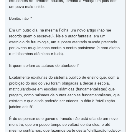
estudantes se tornarem adultos, tornaria a França um pais com
um povo mais unido.
Bonito, não ?
Em um outro dia, na mesma Folha, um novo artigo (não me
recordo quem o escreveu). Nele o autor fantasia, em um
exercicio de futurologia, um suposto atentado suicida praticado
por jovens muçulmanas contra o centro parisiense (e com direito
a minibombas atômicas e tudo).
E quem seriam as autoras do atentado ?
Exatamente ex-alunas do sistema público de ensino que, com a
proibição do uso do véu foram obrigadas a deixar a escola,
matriculando-se em escolas islâmicas (fundamentalistas) que
pregam, como milhares de outras escolas fundamentalistas, que
existem e que ainda poderão ser criadas, o ódio à "civilização
judaico-cristã".
É de se pensar se o governo francês não está criando um novo
monstro, que em pouco tempo se voltará contra eles, e até
mesmo contra nós, que fazemos parte desta "civilização judaico-