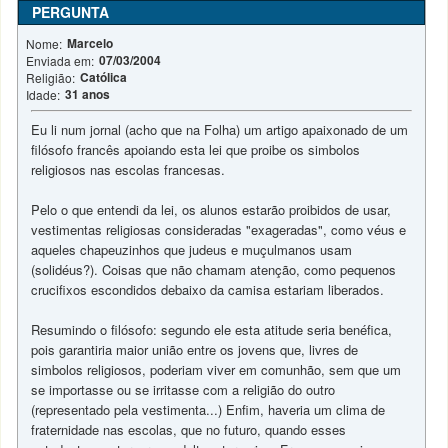
PERGUNTA
Marcelo
Nome:
07/03/2004
Enviada em:
Católica
Religião:
31 anos
Idade:
Eu li num jornal (acho que na Folha) um artigo apaixonado de um
filósofo francês apoiando esta lei que proibe os simbolos
religiosos nas escolas francesas.
Pelo o que entendi da lei, os alunos estarão proibidos de usar,
vestimentas religiosas consideradas "exageradas", como véus e
aqueles chapeuzinhos que judeus e muçulmanos usam
(solidéus?). Coisas que não chamam atenção, como pequenos
crucifixos escondidos debaixo da camisa estariam liberados.
Resumindo o filósofo: segundo ele esta atitude seria benéfica,
pois garantiria maior união entre os jovens que, livres de
simbolos religiosos, poderiam viver em comunhão, sem que um
se importasse ou se irritasse com a religião do outro
(representado pela vestimenta...) Enfim, haveria um clima de
fraternidade nas escolas, que no futuro, quando esses