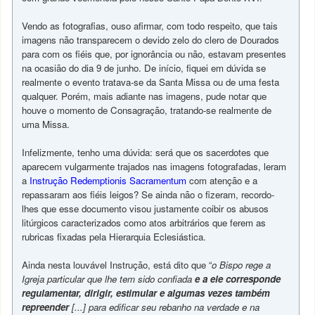
Vendo as fotografias, ouso afirmar, com todo respeito, que tais
imagens não transparecem o devido zelo do clero de Dourados
para com os fiéis que, por ignorância ou não, estavam presentes
na ocasião do dia 9 de junho. De início, fiquei em dúvida se
realmente o evento tratava-se da Santa Missa ou de uma festa
qualquer. Porém, mais adiante nas imagens, pude notar que
houve o momento de Consagração, tratando-se realmente de
uma Missa.
Infelizmente, tenho uma dúvida: será que os sacerdotes que
aparecem vulgarmente trajados nas imagens fotografadas, leram
a
Instrução Redemptionis Sacramentum
com atenção e a
repassaram aos fiéis leigos? Se ainda não o fizeram, recordo-
lhes que esse documento visou justamente coibir os abusos
litúrgicos caracterizados como atos arbitrários que ferem as
rubricas fixadas pela Hierarquia Eclesiástica.
Ainda nesta louvável Instrução, está dito que “
o Bispo rege a
Igreja particular que lhe tem sido confiada
e a ele corresponde
regulamentar, dirigir, estimular e algumas vezes também
repreender
[...] para edificar seu rebanho na verdade e na