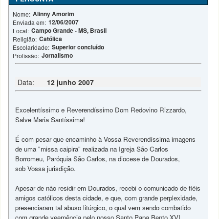
Alinny Amorim
Nome:
12/06/2007
Enviada em:
Campo Grande - MS, Brasil
Local:
Católica
Religião:
Superior concluído
Escolaridade:
Jornalismo
Profissão:
Data:
12 junho 2007
Excelentíssimo e Reverendíssimo Dom Redovino Rizzardo,
Salve Maria Santíssima!
É com pesar que encaminho à Vossa Reverendíssima imagens
de uma "missa caipira" realizada na Igreja São Carlos
Borromeu, Paróquia São Carlos, na diocese de Dourados,
sob Vossa jurisdição.
Apesar de não residir em Dourados, recebi o comunicado de fiéis
amigos católicos desta cidade, e que, com grande perplexidade,
presenciaram tal abuso litúrgico, o qual vem sendo combatido
com grande veemência pelo nosso Santo Papa Bento XVI.