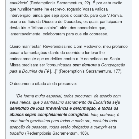
santidade
” (Redemptionis Sacramentum, 22). É por esta razão
que humildemente lhe escrevo, rogando Vossa valiosa
intervenção, ainda que seja após o ocorrido, para que V.Rmva.
exorte os fiéis da Diocese de Dourados, os quais participaram
desta triste “Missa caipira”, além dos sacerdotes que,
lamentavelmente, colaboraram para que ela ocorresse.
Quero manifestar, Reverendíssimo Dom Redovino, meu profundo
pesar e lamentações diante do ocorrido e lembrar-lhe
caridosamente que os delitos contra a fé cometidos na Santa
Missa precisam ser “
comunicados
sem demora
à Congregação
para a Doutrina da Fé
[...]” (Redemptionis Sacramentum, 177).
O documento citado ainda prescreve:
“De forma muito especial, todos procurem, de acordo com
seus meios, que o santíssimo sacramento da Eucaristia seja
defendido de toda irreverência e deformação, e todos os
abusos sejam completamente corrigidos
. Isto, portanto, é
uma tarefa gravíssima para todos e cada um, excluída toda
acepção de pessoas, todos estão obrigados a cumprir esta
trabalho
(Redemptionis Sacramentum, 183).