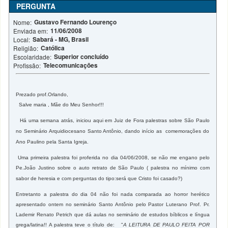
PERGUNTA
Gustavo Fernando Lourenço
Nome:
11/06/2008
Enviada em:
Sabará - MG, Brasil
Local:
Católica
Religião:
Superior concluído
Escolaridade:
Telecomunicações
Profissão:
Prezado prof.Orlando,
Salve maria , Mãe do Meu Senhor!!!
Há uma semana atrás, iniciou aqui
em
Juiz de Fora
palestras sobre
São Paulo
no Seminário Arquidiocesano Santo Antônio, dando início as comemorações do
Ano Paulino pela Santa Igreja.
Uma primeira palestra foi proferida no dia 04/06/2008, se não me engano pelo
Pe.João Justino sobre o auto retrato de
São Paulo
( palestra no mínimo com
sabor de heresia e com perguntas do tipo:será que Cristo foi casado?)
Entretanto a palestra do dia 04 não foi nada comparada ao horror herético
apresentado ontem no seminário Santo Antônio pelo Pastor Luterano Prof. Pr.
Lademir Renato Petrich que dá aulas no seminário de estudos bíblicos e língua
grega/latina!! A palestra teve o título de:
"
A LEITURA DE PAULO FEITA POR