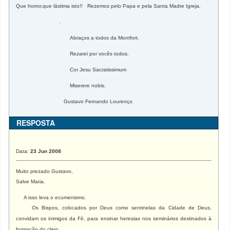
Que horror,que lástima isto!! Rezemos pelo Papa e pela Santa Madre Igreja.
.
Abraços a todos da Montfort.
Rezarei por vocês todos.
Cor Jesu Sacratissimum
Miserere nobis.
Gustavo Fernando Lourenço.
RESPOSTA
Data:
23 Jun 2008
Muito prezado Gustavo,
Salve Maria.
A isso leva o ecumenismo.
Os Bispos, colocados por Deus
como
sentinelas da Cidade de Deus,
convidam os inimigos da Fé, para ensinar heresias nos seminários destinados à
formação do clero.