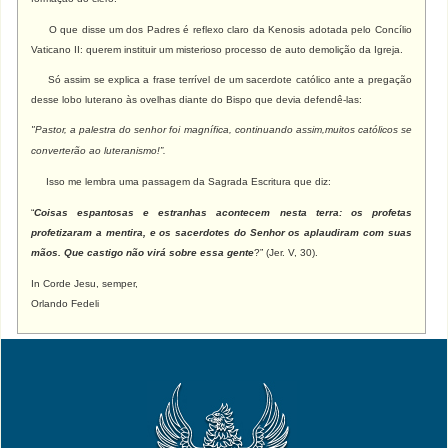
O que disse um dos Padres é reflexo claro da Kenosis adotada pelo Concílio
Vaticano II: querem instituir um misterioso processo de auto demolição da Igreja.
Só assim se explica a frase terrível de um sacerdote católico ante a pregação
desse lobo luterano às ovelhas diante do Bispo que devia defendê-las:
"Pastor, a palestra do senhor foi magnífica, continuando assim,muitos católicos se
converterão ao luteranismo!”.
Isso me lembra uma passagem da Sagrada Escritura que diz:
“
Coisas espantosas e estranhas acontecem nesta terra: os profetas
profetizaram a mentira, e os sacerdotes do Senhor os aplaudiram com suas
mãos. Que castigo não virá sobre essa gente
?” (Jer. V, 30).
In Corde Jesu, semper,
Orlando
Fedeli