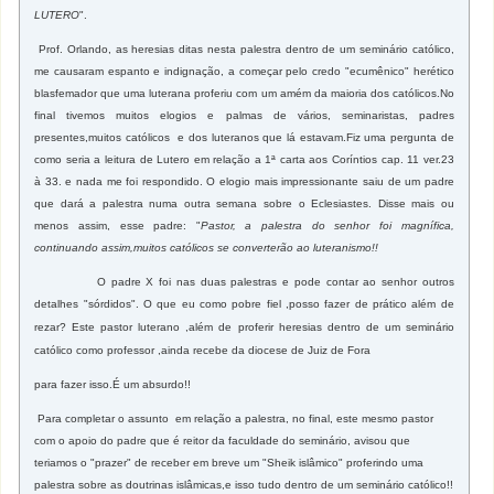
LUTERO
".
Prof. Orlando, as heresias ditas nesta palestra dentro de um seminário católico,
me causaram espanto e indignação, a começar pelo credo "ecumênico" herético
blasfemador que uma luterana proferiu com um amém da maioria dos católicos.No
final tivemos muitos elogios e palmas de vários, seminaristas, padres
presentes,muitos católicos e dos luteranos que lá estavam.Fiz uma pergunta de
como seria a leitura de Lutero em relação a 1ª carta aos Coríntios cap. 11 ver.23
à 33. e nada me foi respondido. O elogio mais impressionante saiu de um padre
que dará a palestra numa outra semana sobre o Eclesiastes. Disse mais ou
menos assim, esse padre: "
Pastor, a palestra do senhor foi magnífica,
continuando assim,muitos católicos se converterão ao luteranismo!!
O padre X foi nas duas palestras e pode contar ao senhor outros
detalhes "sórdidos". O que eu
como
pobre fiel ,posso fazer de prático além de
rezar? Este pastor luterano ,além de proferir heresias dentro de um seminário
católico
como
professor ,ainda recebe da diocese de
Juiz de Fora
para fazer isso.É um absurdo!!
Para completar o assunto em relação a palestra, no final, este mesmo pastor
com o apoio do padre que é reitor da faculdade do seminário, avisou que
teriamos o "prazer" de receber em breve um "Sheik islâmico" proferindo uma
palestra sobre as doutrinas islâmicas,e isso tudo dentro de um seminário católico!!