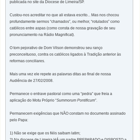
publicada no site da Diocese de Limeira/SP.
Custou-nos acreditar no que ali estava escrito... Mas nos chocou
profundamente sermos “chamados”, ou melhor, “rotulados” como
católicos entre aspas (como consta de nossa gravação de seu
pronunciamento na Rádio Magnificat).
O tom pejorativo de Dom Vilson demonstrou seu ranço
preconceituoso, contra os católicos ligados à Tradição anterior às
reformas conciliares.
Mais uma vez ele repete as palavras ditas ao final de nossa
Audiência de 27/02/2008.
Permanece o entrave pastoral como uma “pedra” que freia a
aplicação do Motu Próprio “
Summorum Pontificum
”.
Permanecem exigências que NÃO constam no documento assinado
pelo Papa:
1) Não se exige que os fiéis saibam latim;
2) Na diocese de Limeira HÁ um padre PREPARADO e DISPOSTO a