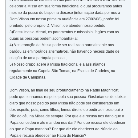
celebrar a Missa em sua forma tradicional o qual procuramos antes
mesmo da posse do bispo na diocese (informação dada por nós a
Dom Vilson em nossa primeira audiência em 27/02/08), porém foi
proibido, pelo próprio D. Vilson, de atender nosso pedido.
3)Possuímos o Missal, os paramentos e missais bilíngües com os
quais as pessoas podem acompanhá-la;
4) A celebração da Missa pode ser realizada normalmente nas
paróquias em horários alternativos, não havendo necessidade de
criação de uma paróquia pessoal;
5) Nosso grupo adere à Missa tradicional e a assistíamos
regularmente na Capela São Tomas, na Escola de Cadetes, na
Cidade de Campinas.
Dom Vilson, ao final de seu pronunciamento na Rádio Magnificat,
pede que tenhamos respeito pela sua pessoa. Gostaríamos de deixar
claro que nosso pedido pela Missa não pode ser considerado um
desrespeito, pois, como filhos, temos direito de pedir ao nosso pai o
Pão do céu na Missa de sempre. Por que ele recusa nos dar o que o
Papa concedeu e até mandou nos dar? Por que recusa ele obedecer
ao que o Papa mandou? Por que diz ele obedecer ao Núncio do
Papa e recusa obedecer ao Papa do Núncio?