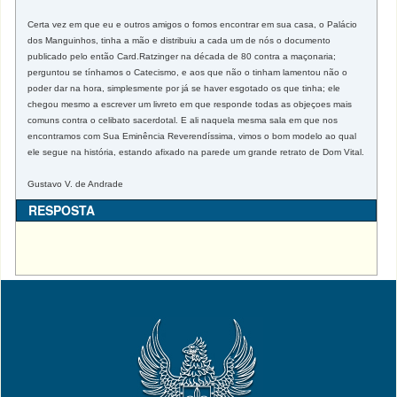
Certa vez em que eu e outros amigos o fomos encontrar em sua casa, o Palácio
dos Manguinhos, tinha a mão e distribuiu a cada um de nós o documento
publicado pelo então Card.Ratzinger na década de 80 contra a maçonaria;
perguntou se tínhamos o Catecismo, e aos que não o tinham lamentou não o
poder dar na hora, simplesmente por já se haver esgotado os que tinha; ele
chegou mesmo a escrever um livreto em que responde todas as objeçoes mais
comuns contra o celibato sacerdotal. E ali naquela mesma sala em que nos
encontramos com Sua Eminência Reverendíssima, vimos o bom modelo ao qual
ele segue na história, estando afixado na parede um grande retrato de Dom Vital.
Gustavo V. de Andrade
RESPOSTA