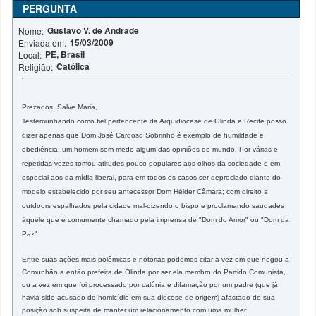
PERGUNTA
Gustavo V. de Andrade
Nome:
15/03/2009
Enviada em:
PE, Brasil
Local:
Católica
Religião:
Prezados, Salve Maria,
Testemunhando como fiel pertencente da Arquidiocese de Olinda e Recife posso
dizer apenas que Dom José Cardoso Sobrinho é exemplo de humildade e
obediência, um homem sem medo algum das opiniões do mundo. Por várias e
repetidas vezes tomou atitudes pouco populares aos olhos da sociedade e em
especial aos da mídia liberal, para em todos os casos ser depreciado diante do
modelo estabelecido por seu antecessor Dom Hélder Câmara; com direito a
outdoors espalhados pela cidade mal-dizendo o bispo e proclamando saudades
àquele que é comumente chamado pela imprensa de "Dom do Amor" ou "Dom da
Paz".
Entre suas ações mais polêmicas e notórias podemos citar a vez em que negou a
Comunhão a então prefeita de Olinda por ser ela membro do Partido Comunista,
ou a vez em que foi processado por calúnia e difamação por um padre (que já
havia sido acusado de homicídio em sua diocese de origem) afastado de sua
posição sob suspeita de manter um relacionamento com uma mulher.