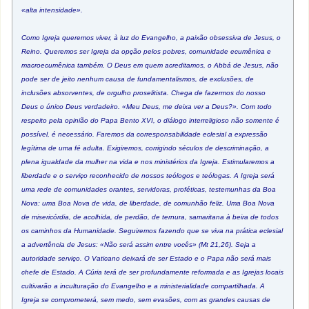
«alta intensidade».
Como Igreja queremos viver, à luz do Evangelho, a paixão obsessiva de Jesus, o
Reino. Queremos ser Igreja da opção pelos pobres, comunidade ecumênica e
macroecumênica também. O Deus em quem acreditamos, o Abbá de Jesus, não
pode ser de jeito nenhum causa de fundamentalismos, de exclusões, de
inclusões absorventes, de orgulho proselitista. Chega de fazermos do nosso
Deus o único Deus verdadeiro. «Meu Deus, me deixa ver a Deus?». Com todo
respeito pela opinião do Papa Bento XVI, o diálogo interreligioso não somente é
possível, é necessário. Faremos da corresponsabilidade eclesial a expressão
legítima de uma fé adulta. Exigiremos, corrigindo séculos de descriminação, a
plena igualdade da mulher na vida e nos ministérios da Igreja. Estimularemos a
liberdade e o serviço reconhecido de nossos teólogos e teólogas. A Igreja será
uma rede de comunidades orantes, servidoras, proféticas, testemunhas da Boa
Nova: uma Boa Nova de vida, de liberdade, de comunhão feliz. Uma Boa Nova
de misericórdia, de acolhida, de perdão, de ternura, samaritana à beira de todos
os caminhos da Humanidade. Seguiremos fazendo que se viva na prática eclesial
a advertência de Jesus: «Não será assim entre vocês» (Mt 21,26). Seja a
autoridade serviço. O Vaticano deixará de ser Estado e o Papa não será mais
chefe de Estado. A Cúria terá de ser profundamente reformada e as Igrejas locais
cultivarão a inculturação do Evangelho e a ministerialidade compartilhada. A
Igreja se comprometerá, sem medo, sem evasões, com as grandes causas de