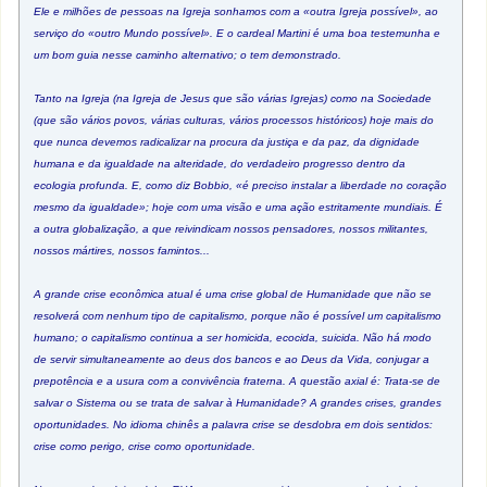
Ele e milhões de pessoas na Igreja sonhamos com a «outra Igreja possível», ao
serviço do «outro Mundo possível». E o cardeal Martini é uma boa testemunha e
um bom guia nesse caminho alternativo; o tem demonstrado.
Tanto na Igreja (na Igreja de Jesus que são várias Igrejas) como na Sociedade
(que são vários povos, várias culturas, vários processos históricos) hoje mais do
que nunca devemos radicalizar na procura da justiça e da paz, da dignidade
humana e da igualdade na alteridade, do verdadeiro progresso dentro da
ecologia profunda. E, como diz Bobbio, «é preciso instalar a liberdade no coração
mesmo da igualdade»; hoje com uma visão e uma ação estritamente mundiais. É
a outra globalização, a que reivindicam nossos pensadores, nossos militantes,
nossos mártires, nossos famintos...
A grande crise econômica atual é uma crise global de Humanidade que não se
resolverá com nenhum tipo de capitalismo, porque não é possível um capitalismo
humano; o capitalismo continua a ser homicida, ecocida, suicida. Não há modo
de servir simultaneamente ao deus dos bancos e ao Deus da Vida, conjugar a
prepotência e a usura com a convivência fraterna. A questão axial é: Trata-se de
salvar o Sistema ou se trata de salvar à Humanidade? A grandes crises, grandes
oportunidades. No idioma chinês a palavra crise se desdobra em dois sentidos:
crise como perigo, crise como oportunidade.