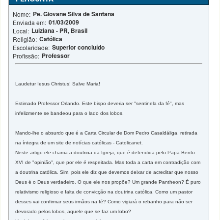
Pe. Giovane Silva de Santana
Nome:
01/03/2009
Enviada em:
Luiziana - PR, Brasil
Local:
Católica
Religião:
Superior concluído
Escolaridade:
Professor
Profissão:
Laudetur Iesus Christus! Salve Maria!
Estimado Professor Orlando. Este bispo deveria ser "sentinela da fé", mas
infelizmente se bandeou para o lado dos lobos.
Mando-lhe o absurdo que é a Carta Circular de Dom Pedro Casaldáliga, retirada
na íntegra de um site de notícias católicas - Catolicanet.
Neste artigo ele chama a doutrina da Igreja, que é defendida pelo Papa Bento
XVI de "opinião", que por ele é respeitada. Mas toda a carta em contradição com
a doutrina católica. Sim, pois ele diz que devemos deixar de acreditar que nosso
Deus é o Deus verdadeiro. O que ele nos propõe? Um grande Pantheon? É puro
relativismo religioso e falta de convicção na doutrina católica. Como um pastor
desses vai confirmar seus irmãos na fé? Como vigiará o rebanho para não ser
devorado pelos lobos, aquele que se faz um lobo?