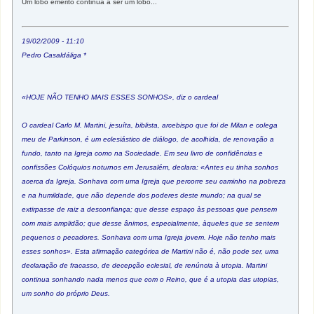
Um lobo emérito continua a ser um lobo...
19/02/2009 - 11:10
Pedro Casaldáliga *
«HOJE NÃO TENHO MAIS ESSES SONHOS», diz o cardeal
O cardeal Carlo M. Martini, jesuíta, biblista, arcebispo que foi de Milan e colega
meu de Parkinson, é um eclesiástico de diálogo, de acolhida, de renovação a
fundo, tanto na Igreja como na Sociedade. Em seu livro de confidências e
confissões Colóquios noturnos em Jerusalém, declara: «Antes eu tinha sonhos
acerca da Igreja. Sonhava com uma Igreja que percorre seu caminho na pobreza
e na humildade, que não depende dos poderes deste mundo; na qual se
extirpasse de raiz a desconfiança; que desse espaço às pessoas que pensem
com mais amplidão; que desse ânimos, especialmente, àqueles que se sentem
pequenos o pecadores. Sonhava com uma Igreja jovem. Hoje não tenho mais
esses sonhos». Esta afirmação categórica de Martini não é, não pode ser, uma
declaração de fracasso, de decepção eclesial, de renúncia à utopia. Martini
continua sonhando nada menos que com o Reino, que é a utopia das utopias,
um sonho do próprio Deus.