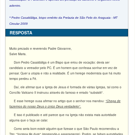
adentro.
* Pedro Casaldáliga, bispo emérito da Prelazia de São Felix do Araguaia - MT
Circular 2009
RESPOSTA
Muito prezado e reverendo Padre Giovanne,
Salve Maria.
Dom Pedro Casaldáliga é um Bispo que errou de vocação: devia ser
candidato a vereador pelo PC. É um homem que confessa sonhar em vez de
pensar. Quer a utopia e não a realidade. É um herege modernista que há muito
tempo perdeu a Fé.
Daí, ele afirmar que a Igreja de Jesus é formada de várias Igrejas, tal como o
Concílio Vaticano II insinuou através do famoso e errado "subsistit".
E esse herege ousa afirmar no artigo que o senhor nos mandou:
"Chega de
fazermos do nosso Deus o único Deus verdadeiro".
E isso é publicado e até parece que na Igreja não exista mais autoridade
alguma que o faça se calar.
Como seria bom existir alguém que fizesse o que São Paulo recomendou a
Tito: "Increpa ille dure" (repreende-o asperamente). Porém, se faltam autoridades