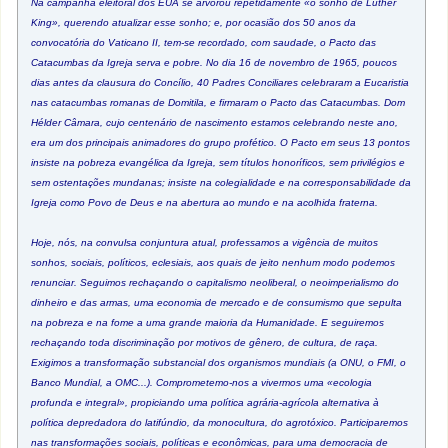
Na campanha eleitoral dos EUA se arvorou repetidamente «o sonho de Luther
King», querendo atualizar esse sonho; e, por ocasião dos 50 anos da
convocatória do Vaticano II, tem-se recordado, com saudade, o Pacto das
Catacumbas da Igreja serva e pobre. No dia 16 de novembro de 1965, poucos
dias antes da clausura do Concílio, 40 Padres Conciliares celebraram a Eucaristia
nas catacumbas romanas de Domitila, e firmaram o Pacto das Catacumbas. Dom
Hélder Câmara, cujo centenário de nascimento estamos celebrando neste ano,
era um dos principais animadores do grupo profético. O Pacto em seus 13 pontos
insiste na pobreza evangélica da Igreja, sem títulos honoríficos, sem privilégios e
sem ostentações mundanas; insiste na colegialidade e na corresponsabilidade da
Igreja como Povo de Deus e na abertura ao mundo e na acolhida fraterna.
Hoje, nós, na convulsa conjuntura atual, professamos a vigência de muitos
sonhos, sociais, políticos, eclesiais, aos quais de jeito nenhum modo podemos
renunciar. Seguimos rechaçando o capitalismo neoliberal, o neoimperialismo do
dinheiro e das armas, uma economia de mercado e de consumismo que sepulta
na pobreza e na fome a uma grande maioria da Humanidade. E seguiremos
rechaçando toda discriminação por motivos de gênero, de cultura, de raça.
Exigimos a transformação substancial dos organismos mundiais (a ONU, o FMI, o
Banco Mundial, a OMC...). Comprometemo-nos a vivermos uma «ecologia
profunda e integral», propiciando uma política agrária-agrícola alternativa à
política depredadora do latifúndio, da monocultura, do agrotóxico. Participaremos
nas transformações sociais, políticas e econômicas, para uma democracia de