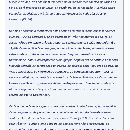
justiça e da paz, dos direitos humanos e da igualdade reconhecida de todos os
povos. Será profecia de anuncio, de denúncia, de consolação. A política vivida
por todos os cristãos e cristãs será aquela «expressão mais alta do amor
fraterno» (Pio XI).
Nós nos negamos a renunciar a estes sonhos mesmo quando possam parecer
quimera. «Ainda cantamos, ainda sonhamos». Nós nos atemos à palavra de
Jesus: «Fogo vim trazer à Terra; e que mais posso querer senão que arda» (Lc
12,49). Com humildade e coragem, no seguimento de Jesus, tentaremos viver
estes sonhos no dia a dia de nossas vidas. Seguirá havendo crises e a
Humanidade, com suas religiões e suas Igrejas, seguirá sendo santa e pecadora.
Mas não faltarão as campanhas universais de solidariedade, os Foros Sociais, as
Vias Campesinas, os movimentos populares, as conquistas dos Sem Terra, os
pactos ecológicos, os caminhos alternativos da Nossa América, as Comunidades
Eclesiais de Base, os processos de reconciliação entre o Shalom e o Salam, as
vitórias indígenas e afro y, em todo o caso, mais uma vez e sempre, «eu me
atenho ao dito: a Esperança».
Cada um e cada uma a quem possa chegar esta circular fraterna, em comunhão
de fé religiosa ou de paixão humana, receba um abraço do tamanho destes
sonhos. Os velhos ainda temos visões, diz a Bíblia (Jl 3,1). Li nestes dias esta
definição: «A velhice é uma espécie de postguerra»; não precisamente de
claudicação. O Parkinson é apenas um percalço do caminho e seguimos Reino