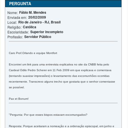
PERGUNTA
Fábio M. Mendes
Nome:
20/02/2009
Enviada em:
Rio de Janeiro - RJ, Brasil
Local:
Católica
Religião:
Superior incompleto
Escolaridade:
Servidor Público
Profissão:
Caro Prof.Orlando e equipe Montfort
Encontrei um link para uma entrevista explicativa no site da CNBB feita pelo
Cardeal Odilo Pedro Scherer em 11 Feb 2009 em que explicava e comentava
(tentando suavizar impressões) o levantamento das excomunhões ocorridas
recentemente. Transcrevo alguns trecho que gostaria que o senhor comentasse
se possível.
Pax et Bonum!
"Pergunta: Por que esses bispos estavam excomungados?
Resposta: Porque aceitaram a nomeação e a ordenação episcopal, em junho e