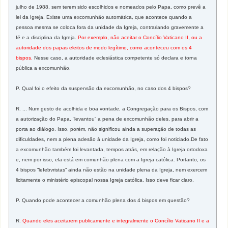
julho de 1988, sem terem sido escolhidos e nomeados pelo Papa, como prevê a
lei da Igreja. Existe uma excomunhão automática, que acontece quando a
pessoa mesma se coloca fora da unidade da Igreja, contrariando gravemente a
fé e a disciplina da Igreja.
Por exemplo, não aceitar o Concílio Vaticano II, ou a
autoridade dos papas eleitos de modo legítimo, como aconteceu com os 4
bispos.
Nesse caso, a autoridade eclesiástica competente só declara e torna
pública a excomunhão.
P. Qual foi o efeito da suspensão da excomunhão, no caso dos 4 bispos?
R. ... Num gesto de acolhida e boa vontade, a Congregação para os Bispos, com
a autorização do Papa, “levantou” a pena de excomunhão deles, para abrir a
porta ao diálogo. Isso, porém, não significou ainda a superação de todas as
dificuldades, nem a plena adesão à unidade da Igreja, como foi noticiado.De fato
a excomunhão também foi levantada, tempos atrás, em relação à Igreja ortodoxa
e, nem por isso, ela está em comunhão plena com a Igreja católica. Portanto, os
4 bispos “lefebvristas” ainda não estão na unidade plena da Igreja, nem exercem
licitamente o ministério episcopal nossa Igreja católica. Isso deve ficar claro.
P. Quando pode acontecer a comunhão plena dos 4 bispos em questão?
R.
Quando eles aceitarem publicamente e integralmente o Concílio Vaticano II e a