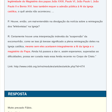
legitimidade do Magistério dos papas João XXIII, Paulo VI, João Paulo I, João
Paulo II e Bento XVI. Isso também requer a adesão pública à fé da Igreja
católica
, o quê ainda não aconteceu; ...
P. Houve, então, um mal-entendido na divulgação da notícia sobre a reintegração
dos “lefebvristas” na Igreja?
R. Certamente houve uma interpretação indevida da “suspensão” da
excomunhão, como se isso já tivesse significado a plena reintegração deles na
Igreja católica,
mesmo sem eles aceitarem integralmente a fé da Igreja e o
magistério do Papa
. Ainda há passos a dar e, assim esperamos, superadas as
dificuldades, possa ser curada mais essa ferida recente no Corpo de Cristo."
Link: http://www.cnbb.org.br/ns/modules/articles/article.php?id=474
RESPOSTA
Muito prezado Fábio,