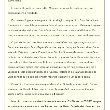
Salve Maria.
Li essa entrevista de Dom Odilo. Marquei em vermelho as farse que não
correspondem à realidade.
Em primeiro lugar, é falso que a não aceitação do que diz o Concílio Vaticano
II acarrete excomunhão automática. Isso só seria verdade se o Vaticano II tivesse
proclamado algum dogma. Ora, o Vaticano II recusou usar a infalibilidade. Por
isso nele não não foram proclamados dogmas e nem foram feitos anatematismos.
O próprio decreto que levantou as excomunhões dos bspos sagrados por
Dom Lefebvre e por Dom Mayer afirma que, agora, “as questões em aberto” – as
teses do Vaticano II que a Fraternidade São Pio X acusa de serem contra Fé –
poderão ser debatidas com Roma. Portanto, a própria Santa Sé admite discutir o
conteúdo do Concílio Vaticano II. Logo nela não há dogmas. Está, portanto,
completamente errado Dom Odilo ao afirmar que quem não aceita o que diz o
Vaticano II está excomungado. Já o Cardeal Ratzinger, ao falar aos Bispos do
Chile condenou os que pretendem fazer do Vaticano II um super dogma.
Como não é certo também o que afirma dom Odilo de que os quatro Bspos
sagrados por Dom Lefebvre não aceitam
“
a autoridade dos papas eleitos de
modo legítimo, como aconteceu com os 4 bispos”.
Isso não corresponde absolutamente à verdade. Os Bispos da FSSPX sempre
reconheceram a autoridade dos Papas pós conciliares. Jamais eles disseram que