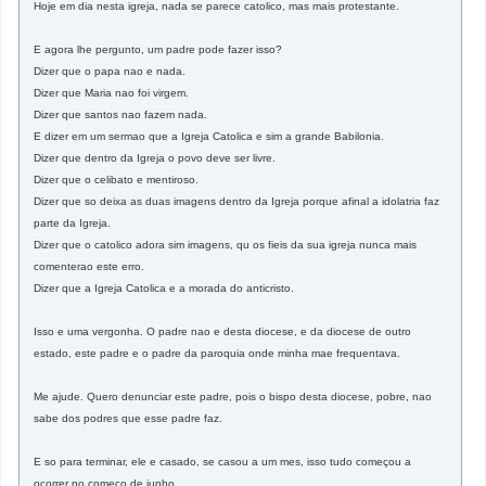
Hoje em dia nesta igreja, nada se parece catolico, mas mais protestante.
E agora lhe pergunto, um padre pode fazer isso?
Dizer que o papa nao e nada.
Dizer que Maria nao foi virgem.
Dizer que santos nao fazem nada.
E dizer em um sermao que a Igreja Catolica e sim a grande Babilonia.
Dizer que dentro da Igreja o povo deve ser livre.
Dizer que o celibato e mentiroso.
Dizer que so deixa as duas imagens dentro da Igreja porque afinal a idolatria faz
parte da Igreja.
Dizer que o catolico adora sim imagens, qu os fieis da sua igreja nunca mais
comenterao este erro.
Dizer que a Igreja Catolica e a morada do anticristo.
Isso e uma vergonha. O padre nao e desta diocese, e da diocese de outro
estado, este padre e o padre da paroquia onde minha mae frequentava.
Me ajude. Quero denunciar este padre, pois o bispo desta diocese, pobre, nao
sabe dos podres que esse padre faz.
E so para terminar, ele e casado, se casou a um mes, isso tudo começou a
ocorrer no começo de junho.