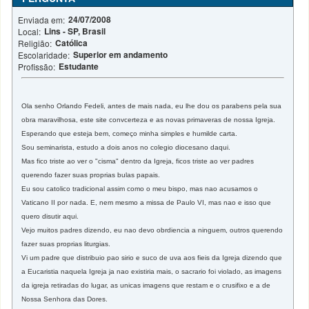
24/07/2008
Enviada em:
Lins - SP, Brasil
Local:
Católica
Religião:
Superior em andamento
Escolaridade:
Estudante
Profissão:
Ola senho Orlando Fedeli, antes de mais nada, eu lhe dou os parabens pela sua
obra maravilhosa, este site convcerteza e as novas primaveras de nossa Igreja.
Esperando que esteja bem, começo minha simples e humilde carta.
Sou seminarista, estudo a dois anos no colegio diocesano daqui.
Mas fico triste ao ver o "cisma" dentro da Igreja, ficos triste ao ver padres
querendo fazer suas proprias bulas papais.
Eu sou catolico tradicional assim como o meu bispo, mas nao acusamos o
Vaticano II por nada. E, nem mesmo a missa de Paulo VI, mas nao e isso que
quero disutir aqui.
Vejo muitos padres dizendo, eu nao devo obrdiencia a ninguem, outros querendo
fazer suas proprias liturgias.
Vi um padre que distribuio pao sirio e suco de uva aos fieis da Igreja dizendo que
a Eucaristia naquela Igreja ja nao existiria mais, o sacrario foi violado, as imagens
da igreja retiradas do lugar, as unicas imagens que restam e o crusifixo e a de
Nossa Senhora das Dores.