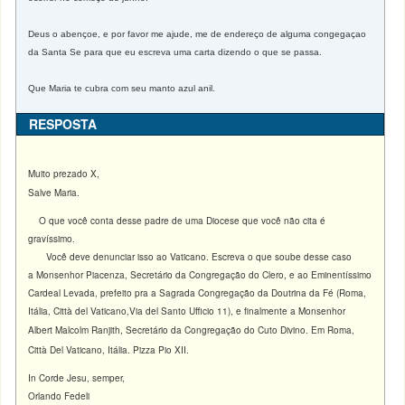
Deus o abençoe, e por favor me ajude, me de endereço de alguma congegaçao
da Santa Se para que eu escreva uma carta dizendo o que se passa.
Que Maria te cubra com seu manto azul anil.
RESPOSTA
Muito prezado X,
Salve Maria.
O que você conta desse padre de uma Diocese que você não cita é
gravíssimo.
Você deve denunciar isso ao Vaticano. Escreva o que soube desse caso
a Monsenhor Piacenza, Secretário da Congregação do Clero, e ao Eminentíssimo
Cardeal Levada, prefeito pra a Sagrada Congregação da Doutrina da Fé (Roma,
Itália, Città del Vaticano,Via del Santo Ufficio 11), e finalmente a Monsenhor
Albert Malcolm Ranjith, Secretário da Congregação do Cuto Divino.
Em Roma,
Città
Del
Vaticano, Itália. Pizza Pio XII.
In Corde Jesu, semper,
Orlando Fedeli