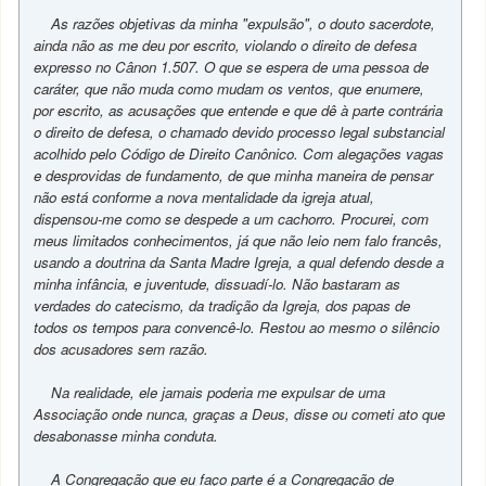
As razões objetivas da minha "expulsão", o douto sacerdote,
ainda não as me deu por escrito, violando o direito de defesa
expresso no Cânon 1.507. O que se espera de uma pessoa de
caráter, que não muda como mudam os ventos, que enumere,
por escrito, as acusações que entende e que dê à parte contrária
o direito de defesa, o chamado devido processo legal substancial
acolhido pelo Código de Direito Canônico. Com alegações vagas
e desprovidas de fundamento, de que minha maneira de pensar
não está conforme a nova mentalidade da igreja atual,
dispensou-me como se despede a um cachorro. Procurei, com
meus limitados conhecimentos, já que não leio nem falo francês,
usando a doutrina da Santa Madre Igreja, a qual defendo desde a
minha infância, e juventude, dissuadí-lo. Não bastaram as
verdades do catecismo, da tradição da Igreja, dos papas de
todos os tempos para convencê-lo. Restou ao mesmo o silêncio
dos acusadores sem razão.
Na realidade, ele jamais poderia me expulsar de uma
Associação onde nunca, graças a Deus, disse ou cometi ato que
desabonasse minha conduta.
A Congregação que eu faço parte é a Congregação de