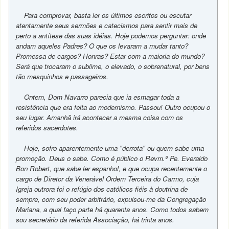
Para comprovar, basta ler os últimos escritos ou escutar
atentamente seus sermões e catecismos para sentir mais de
perto a antítese das suas idéias. Hoje podemos perguntar: onde
andam aqueles Padres? O que os levaram a mudar tanto?
Promessa de cargos? Honras? Estar com a maioria do mundo?
Será que trocaram o sublime, o elevado, o sobrenatural, por bens
tão mesquinhos e passageiros.
Ontem, Dom Navarro parecia que ia esmagar toda a
resistência que era feita ao modernismo. Passou! Outro ocupou o
seu lugar. Amanhã irá acontecer a mesma coisa com os
referidos sacerdotes.
Hoje, sofro aparentemente uma "derrota" ou quem sabe uma
promoção. Deus o sabe. Como é público o Revm.º Pe. Everaldo
Bon Robert, que sabe ler espanhol, e que ocupa recentemente o
cargo de Diretor da Venerável Ordem Terceira do Carmo, cuja
Igreja outrora foi o refúgio dos católicos fiéis à doutrina de
sempre, com seu poder arbitrário, expulsou-me da Congregação
Mariana, a qual faço parte há quarenta anos. Como todos sabem
sou secretário da referida Associação, há trinta anos.