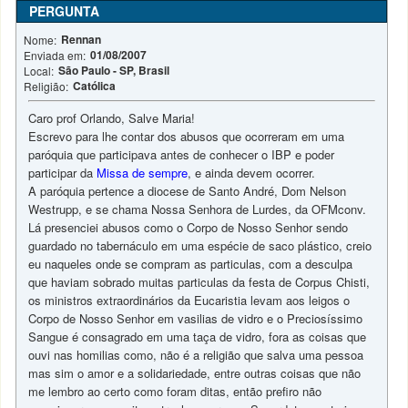
PERGUNTA
Rennan
Nome:
01/08/2007
Enviada em:
São Paulo - SP, Brasil
Local:
Católica
Religião:
Caro prof Orlando, Salve Maria!
Escrevo para lhe contar dos abusos que ocorreram em uma
paróquia que participava antes de conhecer o IBP e poder
participar da
Missa de sempre
, e ainda devem ocorrer.
A paróquia pertence a diocese de Santo André, Dom Nelson
Westrupp, e se chama Nossa Senhora de Lurdes, da OFMconv.
Lá presenciei abusos como o Corpo de Nosso Senhor sendo
guardado no tabernáculo em uma espécie de saco plástico, creio
eu naqueles onde se compram as particulas, com a desculpa
que haviam sobrado muitas particulas da festa de Corpus Chisti,
os ministros extraordinários da Eucaristia levam aos leigos o
Corpo de Nosso Senhor em vasilias de vidro e o Preciosíssimo
Sangue é consagrado em uma taça de vidro, fora as coisas que
ouvi nas homilias como, não é a religião que salva uma pessoa
mas sim o amor e a solidariedade, entre outras coisas que não
me lembro ao certo como foram ditas, então prefiro não