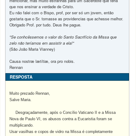
mencionar, mas muito estranhas para um Sacerdote que teria
que nos ensinar a verdade de Cristo.
Eu não falei com o Bispo, prof, por ser só um jovem, então
gostaria que o Sr. tomasse as providencias que achesse melhor.
Obrigado Prof. por tudo. Deus lhe pague.
"Se conhcêssemos o valor do Santo Sacrifício da Missa que
zelo não teríamos em assistir a ela!"
(São João Maria Vianney)
Causa nostræ lætítiæ, ora pro nobis.
Rennan
RESPOSTA
Muito prezado Rennan,
Salve Maria.
Desgraçadamente, após o Concílio Vaticano II e a Missa
Nova de Paulo VI, os abusos contra a Eucaristia foram se
multiplicando.
Usar vasilhas e copos de vidro na Missa é completamente