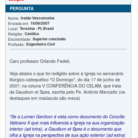
PERGUNTA
Ivaldo Vasconcelos
Nome:
16/06/2007
Enviada em:
Teresina - PI, Brasil
Local:
Católica
Religião:
Superior concluído
Escolaridade:
Engenheiro Civil
Profissão:
Caro professor Orlando Fedeli,
Veja abaixo o que foi redigido sobre a Igreja no semanário
litúrgico-catequético "O Domingo", do dia 17 de junho de
2007; na coluna V CONFERÊNCIA DO CELAM, que trata
da Gaudium et Spes, escrita pelo Pe. Antônio Manzatto (os
destaques em maiúsculo são meus)
"Se a Lumen Gentium é vista como documento do Concílio
Vaticano II que mais influencia a Igreja na sua organização
interior (ad intra), a Gaudium et Spes é o documento que
olha a Igreja na perspectiva de sua ação exterior (ad extra)