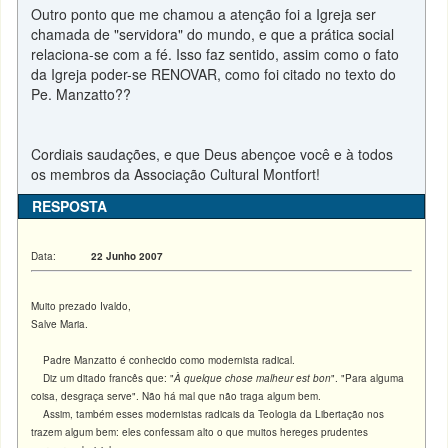
Outro ponto que me chamou a atenção foi a Igreja ser
chamada de "servidora" do mundo, e que a prática social
relaciona-se com a fé. Isso faz sentido, assim como o fato
da Igreja poder-se RENOVAR, como foi citado no texto do
Pe. Manzatto??
Cordiais saudações, e que Deus abençoe você e à todos
os membros da Associação Cultural Montfort!
RESPOSTA
Data:
22 Junho 2007
Muito prezado Ivaldo,
Salve Maria.
Padre Manzatto é conhecido como modernista radical.
Diz um ditado francês que: "
À quelque chose malheur est bon
". "Para alguma
coisa, desgraça serve". Não há mal que não traga algum bem.
Assim, também esses modernistas radicais da Teologia da Libertação nos
trazem algum bem: eles confessam alto o que muitos hereges prudentes