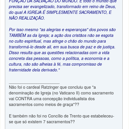
FUNÇÃO DA SALVAÇÃO DO MUNDO. É todo o mundo que
precisa ser evangelizado, transformado em reino de Deus,
do qual A IGREJA É SIMPLESMENTE SACRAMENTO, E
NÃO REALIZAÇÃO.
Por isso mesmo "as alegrias e esperanças" dos povos são
TAMBÉM as da Igreja; a ação dos cristãos não se esgota
no culto espiritual, mas atinge o chão do mundo para
transformá-lo desde ali, em sua busca de paz e de justiça.
Disso resulta que as questões relacionadas com a vida
concreta das pessoas, como a política, a economia e a
cultura, não são alheias à fé, mas compromisso de
fraternidade dela derivado."
______________________
Não foi o cardeal Ratzinger que concluiu que "a
denominação de Igreja (no Vaticano II) como sacramento
vai CONTRA uma concepção individualista dos
sacramentos como meios de graça"??
E também não foi no Concílio de Trento que estabeleceu-
se que só existem 7 sacramentos??