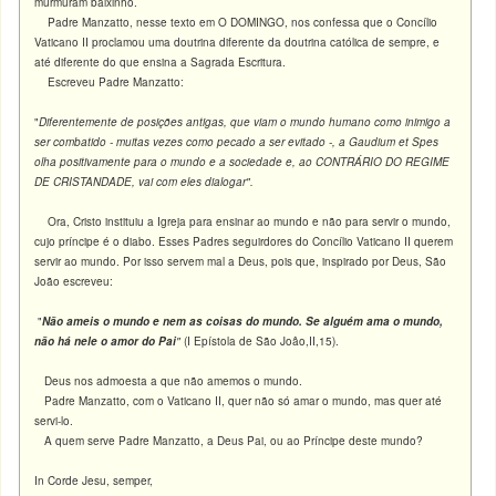
murmuram baixinho.
Padre Manzatto, nesse texto em O DOMINGO, nos confessa que o Concílio
Vaticano II proclamou uma doutrina diferente da doutrina católica de sempre, e
até diferente do que ensina a Sagrada Escritura.
Escreveu Padre Manzatto:
"
Diferentemente de posições antigas, que viam o mundo humano como inimigo a
ser combatido - muitas vezes como pecado a ser evitado -, a Gaudium et Spes
olha positivamente para o mundo e a sociedade e, ao CONTRÁRIO DO REGIME
DE CRISTANDADE, vai com eles dialogar".
Ora, Cristo instituiu a Igreja para ensinar ao mundo e não para servir o mundo,
cujo príncipe é o diabo. Esses Padres seguirdores do Concílio Vaticano II querem
servir ao mundo. Por isso servem mal a Deus, pois que, inspirado por Deus, São
João escreveu:
"
Não ameis o mundo e nem as coisas do mundo. Se alguém ama o mundo,
não há nele o amor do Pai
"
(I Epístola de São Joâo,II,15).
Deus nos admoesta a que não amemos o mundo.
Padre Manzatto, com o Vaticano II, quer não só amar o mundo, mas quer até
servi-lo.
A quem serve Padre Manzatto, a Deus Pai, ou ao Príncipe deste mundo?
In Corde Jesu, semper,