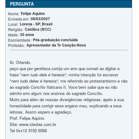
PERGUNTA
Felipe Aquino
Nome:
08/03/2007
Enviada em:
Lorena - SP, Brasil
Local:
Católica (RCC)
Religião:
55 anos
Idade:
Pós-graduação concluída
Escolaridade:
Apresentador da Tv Canção Nova
Profissão:
Sr. Orlando,
peço que por gentileza corrija um erro que cometi ao digitar a
frase "
nem tudo dele é heresia";
minha intenção foi escrever
"
nem tudo deles é heresia",
me referindo ao protestantismo e não
ao sagrado Concílio Vaticano II. Voce bem sabe que eu não
admito erro algum nos ensinos do sagrado Concílio.
Muito para além de nossas divergências religiosas, apelo à sua
honestidade para corrigir esse engano meu, explicando a seus
leitores. Assim espero e agradeço.
Prof. Felipe Aquino
Site: www.cleofas.com.br
Tel 0xx12 3152 6566