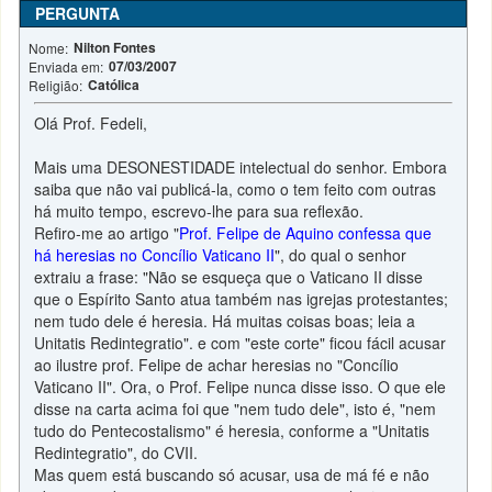
PERGUNTA
Nilton Fontes
Nome:
07/03/2007
Enviada em:
Católica
Religião:
Olá Prof. Fedeli,
Mais uma DESONESTIDADE intelectual do senhor. Embora
saiba que não vai publicá-la, como o tem feito com outras
há muito tempo, escrevo-lhe para sua reflexão.
Refiro-me ao artigo "
Prof. Felipe de Aquino confessa que
há heresias no Concílio Vaticano II
", do qual o senhor
extraiu a frase: "Não se esqueça que o Vaticano II disse
que o Espírito Santo atua também nas igrejas protestantes;
nem tudo dele é heresia. Há muitas coisas boas; leia a
Unitatis Redintegratio". e com "este corte" ficou fácil acusar
ao ilustre prof. Felipe de achar heresias no "Concílio
Vaticano II". Ora, o Prof. Felipe nunca disse isso. O que ele
disse na carta acima foi que "nem tudo dele", isto é, "nem
tudo do Pentecostalismo" é heresia, conforme a "Unitatis
Redintegratio", do CVII.
Mas quem está buscando só acusar, usa de má fé e não