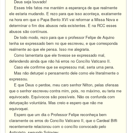
Deus seja louvado!
Esses três fatos me mantém a esperança de que realmente
ele estaria mudando. E rezo para que isso aconteça, exatamente
na hora em que o Papa Bento XVI vai reformar a Missa Nova e
determinar o fim dos abusos nela existentes. E na RCC esses
abusos são contínuos.
De todo modo, rezo para que o professor Felipe de Aquino
tenha se expressado bem no que escreveu, e que corresponda
realmente ao que ele pensa. Isso me alegraria.
Como lamentaria que ele tivesse se expressado mal,
defendendo ainda que não há erros no Concílio Vaticano II.
Caso ele confirme que se expressou mal, seria uma pena.
Mas não deturpei o pensamento dele como ele literalmente o
expressou.
E que Deus o perdoe, meu caro senhor Nilton, pelas ofensas
que o senhor escreveu contra mim, pois, no máximo, eu teria me
equivocado. Equívocos são possíveis. Não os confunda com
deturpação voluntária. Mas creio e espero que não me
equivoquei.
Espero que um dia o Professor Felipe reconheça bem
claramente os erros do Concílio Vaticano II, que o Cardeal Biffi
recentemente relacionou com o concílio convocado pelo
Anticristo, segundo Soloviev.