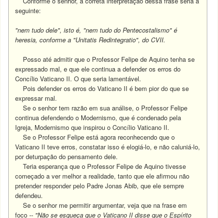
Conforme o senhor, a correta interpretação dessa frase seria a
seguinte:
"nem tudo dele", isto é, "nem tudo do Pentecostalismo" é
heresia, conforme a "Unitatis Redintegratio", do CVII.
Posso até admitir que o Professor Felipe de Aquino tenha se
expressado mal, e que ele continua a defender os erros do
Concílio Vaticano II. O que seria lamentável.
Pois defender os erros do Vaticano II é bem pior do que se
expressar mal.
Se o senhor tem razão em sua análise, o Professor Felipe
continua defendendo o Modernismo, que é condenado pela
Igreja, Modernismo que inspirou o Concílio Vaticano II.
Se o Professor Felipe está agora reconhecendo que o
Vaticano II teve erros, constatar isso é elogiá-lo, e não caluniá-lo,
por deturpação do pensamento dele.
Teria esperança que o Professor Felipe de Aquino tivesse
começado a ver melhor a realidade, tanto que ele afirmou não
pretender responder pelo Padre Jonas Abib, que ele sempre
defendeu.
Se o senhor me permitir argumentar, veja que na frase em
foco
-- "Não se esqueça que o Vaticano II disse que o Espírito