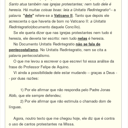
Santo atua também nas igrejas protestantes; nem tudo dele é
heresia. Há muitas coisas boas: leia a Unitatis Redintegratio"--
a
palavra
"
dele
"
refere-se a
Vaticano II
. Tanto que depois ele
acrescenta o que haveria de bom no Vaticano II:
a Unitatis
Redintegratio
(documento daquele Concílio).
Se ele queria dizer que nas igrejas protestantes nem tudo é
heresia, ele deveria ter escrito: nem tudo
nelas
é heresia.
No Documento Unitatis Redintegratio
não se fala de
pentecostalismo
. No Unitatis Redintegratio,
nem se cita a
palavra pentecostalismo.
O que me levou a escrever o que escrevi foi essa análise da
frase do Professor Felipe de Aquino.
Vi ainda a possibilidade dele estar mudando -- graças a Deus -
- por duas razões:
1) Por ele afirmar que não respondia pelo Padre Jonas
Abib, que ele sempre defendeu;
2) Por ele afirmar que não estimula o chamado dom de
línguas.
Agora, noutro texto que me chegou hoje, ele diz que é contra
o uso de cantos protestantes na Missa.