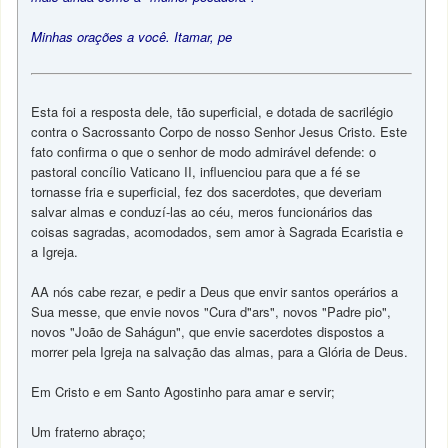
Minhas orações a você. Itamar, pe
Esta foi a resposta dele, tão superficial, e dotada de sacrilégio
contra o Sacrossanto Corpo de nosso Senhor Jesus Cristo. Este
fato confirma o que o senhor de modo admirável defende: o
pastoral concílio Vaticano II, influenciou para que a fé se
tornasse fria e superficial, fez dos sacerdotes, que deveriam
salvar almas e conduzí-las ao céu, meros funcionários das
coisas sagradas, acomodados, sem amor à Sagrada Ecaristia e
a Igreja.
AA nós cabe rezar, e pedir a Deus que envir santos operários a
Sua messe, que envie novos "Cura d"ars", novos "Padre pio",
novos "João de Sahágun", que envie sacerdotes dispostos a
morrer pela Igreja na salvação das almas, para a Glória de Deus.
Em Cristo e em Santo Agostinho para amar e servir;
Um fraterno abraço;