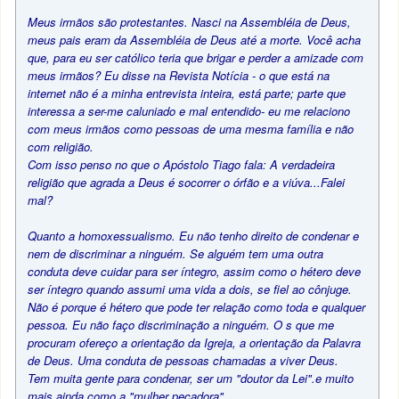
Meus irmãos são protestantes. Nasci na Assembléia de Deus,
meus pais eram da Assembléia de Deus até a morte. Você acha
que, para eu ser católico teria que brigar e perder a amizade com
meus irmãos? Eu disse na Revista Notícia - o que está na
internet não é a minha entrevista inteira, está parte; parte que
interessa a ser-me caluniado e mal entendido- eu me relaciono
com meus irmãos como pessoas de uma mesma família e não
com religião.
Com isso penso no que o Apóstolo Tiago fala: A verdadeira
religião que agrada a Deus é socorrer o órfão e a viúva...Falei
mal?
Quanto a homoxessualismo. Eu não tenho direito de condenar e
nem de discriminar a ninguém. Se alguém tem uma outra
conduta deve cuidar para ser íntegro, assim como o hétero deve
ser íntegro quando assumi uma vida a dois, se fiel ao cônjuge.
Não é porque é hétero que pode ter relação como toda e qualquer
pessoa. Eu não faço discriminação a ninguém. O s que me
procuram ofereço a orientação da Igreja, a orientação da Palavra
de Deus. Uma conduta de pessoas chamadas a viver Deus.
Tem muita gente para condenar, ser um "doutor da Lei".e muito
mais ainda como a "mulher pecadora".