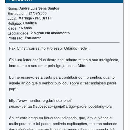
Andre Luis Sena Santos
Nome:
21/09/2006
Enviada em:
Maringá - PR, Brasil
Local:
Católica
Religião:
16 anos
Idade:
2.o grau em andamento
Escolaridade:
Estudante
Profissão:
Pax Christ, caríssimo Professor Orlando Fedeli.
Sou um leitor assíduo deste site, admiro muito a sua inteligência,
bem como o seu amor pela Igreja nossa Mãe.
Eu lhe escrevo esta carta para contribuir com o senhor, quanto
aquele artigo que o senhor publicou sobre o "escandaloso padre
pop":
http://www.montfort.org.br/index.php?
secao=veritas&subsecao=igreja&artigo=padre_pop&lang=bra
Ao ler este artigo eu fiquei tão indignado, que, enviei vários e-
mails para este tal padre, pedindo explicações, mesmo sabendo
das evidências, mesmo tendo aos meus olhos sua heresia. Eis