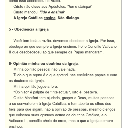
como isso aconteceu no Brasil.
Cristo não disse aos Apóstolos: "
Ide e dialogai
"
Cristo mandou;
"Ide e ensinai
".
A Igreja Católica
ensina
.
Não dialoga
.
5 - Obediência à Igreja
Você tem toda a razão. devemos obedecer a Igreja. Por isso,
obedeço ao que sempre a Igreja ensinou. F
oi o Concílio Vaticano
II que desobedeceu ao que sempre os Papas mandaram.
6- Opinião minha ou doutrina da Igreja
.
Minha opinião pessoal não vale nada.
Tudo o que repito é o que aprendi nas encíclicas papais e com
os doutores da Igreja.
Minha opinião jogue-a fora.
"Opinião" é palpite de "intelectual", isto é, besteira.
O site Montfort tem ajudado, graças a Deus, muitas pessoas
a se converterem à Igreja Católica, e tem aberto os olhos dos
fiéis para que sigam, não a opinião de pessoas, mesmo clérigos,
que colocam suas opiniões acima da doutrina Católica, e o
Vaticano II, concílio cheio de erros, mas o que a Igreja sempre
ensinou.