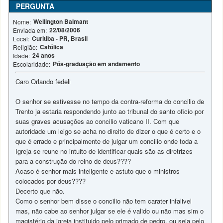
PERGUNTA
Wellington Balmant
Nome:
22/08/2006
Enviada em:
Curitiba - PR, Brasil
Local:
Católica
Religião:
24 anos
Idade:
Pós-graduação em andamento
Escolaridade:
Caro Orlando fedeli
O senhor se estivesse no tempo da contra-reforma do concilio de
Trento ja estaria respondendo junto ao tribunal do santo oficio por
suas graves acusações ao concilio vaticano II. Com que
autoridade um leigo se acha no direito de dizer o que é certo e o
que é errado e principalmente de julgar um concilio onde toda a
Igreja se reune no intuito de identificar quais são as diretrizes
para a construção do reino de deus????
Acaso é senhor mais inteligente e astuto que o ministros
colocados por deus????
Decerto que não.
Como o senhor bem disse o concilio não tem carater infalivel
mas, não cabe ao senhor julgar se ele é valido ou não mas sim o
magistério da igreja instituido pelo primado de pedro, ou seja pelo