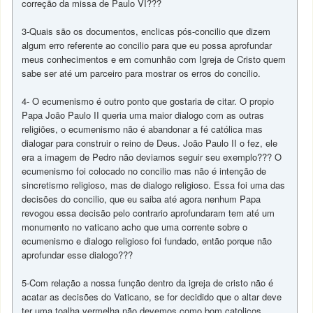
correção da missa de Paulo VI???
3-Quais são os documentos, enclicas pós-concilio que dizem
algum erro referente ao concilio para que eu possa aprofundar
meus conhecimentos e em comunhão com Igreja de Cristo quem
sabe ser até um parceiro para mostrar os erros do concilio.
4- O ecumenismo é outro ponto que gostaria de citar. O propio
Papa João Paulo II queria uma maior dialogo com as outras
religiões, o ecumenismo não é abandonar a fé católica mas
dialogar para construir o reino de Deus. João Paulo II o fez, ele
era a imagem de Pedro não deviamos seguir seu exemplo??? O
ecumenismo foi colocado no concilio mas não é intenção de
sincretismo religioso, mas de dialogo religioso. Essa foi uma das
decisões do concilio, que eu saiba até agora nenhum Papa
revogou essa decisão pelo contrario aprofundaram tem até um
monumento no vaticano acho que uma corrente sobre o
ecumenismo e dialogo religioso foi fundado, então porque não
aprofundar esse dialogo???
5-Com relação a nossa função dentro da igreja de cristo não é
acatar as decisões do Vaticano, se for decidido que o altar deve
ter uma toalha vermelha não devemos como bom catolicos