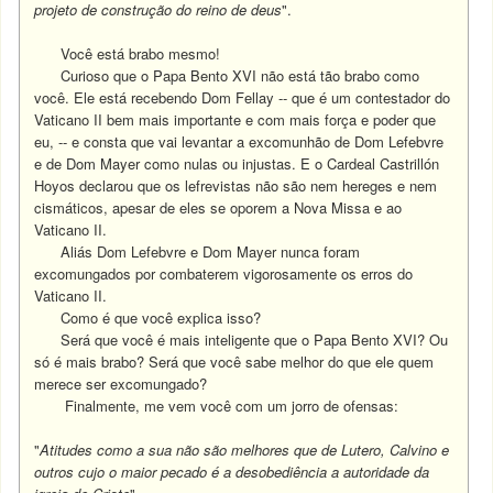
projeto de construção do reino de deus
".
Você está brabo mesmo!
Curioso que o Papa Bento XVI não está tão brabo como
você. Ele está recebendo Dom Fellay -- que é um contestador do
Vaticano II bem mais importante e com mais força e poder que
eu, -- e consta que vai levantar a excomunhão de Dom Lefebvre
e de Dom Mayer como nulas ou injustas. E o Cardeal Castrillón
Hoyos declarou que os lefrevistas não são nem hereges e nem
cismáticos, apesar de eles se oporem a Nova Missa e ao
Vaticano II.
Aliás Dom Lefebvre e Dom Mayer nunca foram
excomungados por combaterem vigorosamente os erros do
Vaticano II.
Como é que você explica isso?
Será que você é mais inteligente que o Papa Bento XVI?
Ou
só é mais brabo?
Será que você sabe melhor do que ele quem
merece ser excomungado?
Finalmente, me vem você com um jorro de ofensas:
"
Atitudes como a sua não são melhores que de Lutero, Calvino e
outros cujo o maior pecado é a desobediência a autoridade da