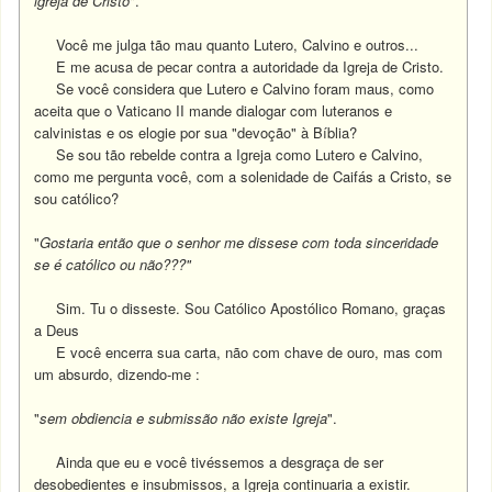
igreja de Cristo
".
Você me julga tão mau quanto Lutero, Calvino e outros...
E me acusa de pecar contra a autoridade da Igreja de Cristo.
Se você considera que Lutero e Calvino foram maus, como
aceita que o Vaticano II mande dialogar com luteranos e
calvinistas e os elogie por sua "devoção" à Bíblia?
Se sou tão rebelde contra a Igreja como Lutero e Calvino,
como me pergunta você, com a solenidade de Caifás a Cristo, se
sou católico?
"
Gostaria então que o senhor me dissese com toda sinceridade
se é católico ou não???"
Sim. Tu o disseste. Sou Católico Apostólico Romano, graças
a Deus
E você encerra sua carta, não com chave de ouro, mas com
um absurdo, dizendo-me :
"
sem obdiencia e submissão não existe Igreja
".
Ainda que eu e você tivéssemos a desgraça de ser
desobedientes e insubmissos, a Igreja continuaria a existir.