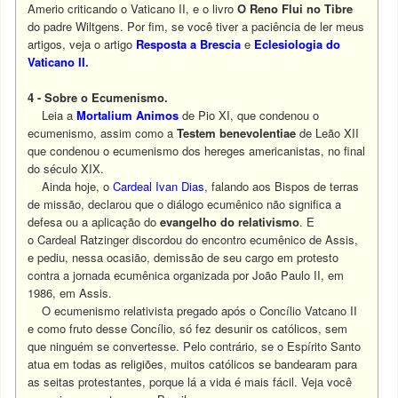
Amerio criticando o Vaticano II, e o livro
O Reno Flui no Tibre
do padre Wiltgens. Por fim, se você tiver a paciência de ler meus
artigos, veja o artigo
Resposta a Brescia
e
Eclesiologia
do
Vaticano
II
.
4 - Sobre o Ecumenismo.
Leia a
Mortalium Animos
de Pio XI, que condenou o
ecumenismo, assim como a
Testem
benevolentiae
de Leão XII
que condenou o ecumenismo dos hereges americanistas, no final
do século XIX.
Ainda hoje, o
Cardeal Ivan Dias
, falando aos Bispos de terras
de missão, declarou que o diálogo ecumênico não significa a
defesa ou a aplicação do
evangelho do relativismo
. E
o Cardeal Ratzinger discordou do encontro ecumênico de Assis,
e pediu, nessa ocasião, demissão de seu cargo em protesto
contra a jornada ecumênica organizada por João Paulo II, em
1986, em Assis.
O ecumenismo relativista pregado após o Concílio Vatcano II
e como fruto desse Concílio, só fez desunir os católicos, sem
que ninguém se convertesse. Pelo contrário, se o Espírito Santo
atua em todas as religiões, muitos católicos se bandearam para
as seitas protestantes, porque lá a vida é mais fácil. Veja você