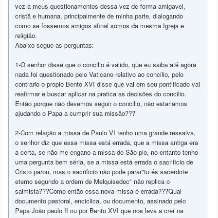
vez a meus questionamentos dessa vez de forma amigavel,
cristã e humana, principalmente de minha parte, dialogando
como se fossemos amigos afinal somos da mesma Igreja e
religião.
Abaixo segue as perguntas:
1-O senhor disse que o concilio é valido, que eu saiba até agora
nada foi questionado pelo Vaticano relativo ao concilio, pelo
contrario o propio Bento XVI disse que vai em seu pontificado vai
reafirmar e buscar aplicar na pratica as decisões do concilio.
Então porque não devemos seguir o concilio, não estariamos
ajudando o Papa a cumprir sua missão???
2-Com relação a missa de Paulo VI tenho uma grande ressalva,
o senhor diz que essa missa está errada, que a missa antiga era
a certa, se não me engano a missa de São pio, no entanto tenho
uma pergunta bem séria, se a missa está errada o sacrificio de
Cristo parou, mas o sacrificio não pode parar"tu és sacerdote
eterno segundo a ordem de Melquisedec" não replica o
salmista???Como então essa nova missa é errada???Qual
documento pastoral, enciclica, ou documento, assinado pelo
Papa João paulo II ou por Bento XVI que nos leva a crer na