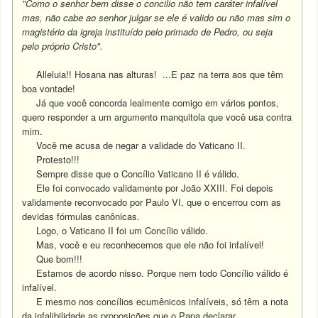
"Como o senhor bem disse o concilio não tem caráter infalível
mas, não cabe ao senhor julgar se ele é valido ou não mas sim o
magistério da igreja instituído pelo primado de Pedro, ou seja
pelo próprio Cristo".
Alleluia!!
Hosana nas alturas!
...E paz na terra aos que têm
boa vontade!
Já que você concorda lealmente comigo em vários pontos,
quero responder a um argumento manquitola que você usa contra
mim.
Você me acusa de negar a validade do Vaticano II.
Protesto!!!
Sempre disse que o Concílio Vaticano II é válido.
Ele foi convocado validamente por João XXIII. Foi depois
validamente reconvocado por Paulo VI, que o encerrou com as
devidas fórmulas canônicas.
Logo, o Vaticano II foi um Concílio válido.
Mas, você e eu reconhecemos que ele não foi infalível!
Que bom!!!
Estamos de acordo nisso.
Porque nem todo Concílio válido é
infalível.
E mesmo nos concílios ecumênicos infalíveis, só têm a nota
da infalibilidade as proposições que o Papa declarar