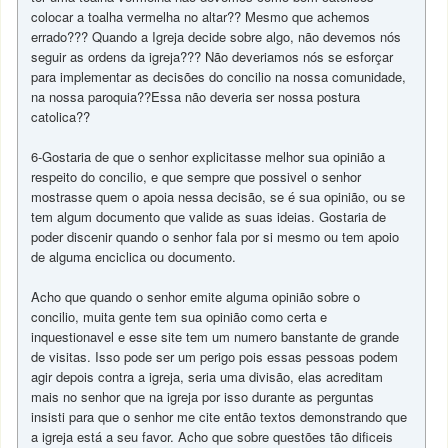
colocar a toalha vermelha no altar?? Mesmo que achemos
errado??? Quando a Igreja decide sobre algo, não devemos nós
seguir as ordens da igreja??? Não deveriamos nós se esforçar
para implementar as decisões do concilio na nossa comunidade,
na nossa paroquia??Essa não deveria ser nossa postura
catolica??
6-Gostaria de que o senhor explicitasse melhor sua opinião a
respeito do concilio, e que sempre que possivel o senhor
mostrasse quem o apoia nessa decisão, se é sua opinião, ou se
tem algum documento que valide as suas ideias. Gostaria de
poder discenir quando o senhor fala por si mesmo ou tem apoio
de alguma enciclica ou documento.
Acho que quando o senhor emite alguma opinião sobre o
concilio, muita gente tem sua opinião como certa e
inquestionavel e esse site tem um numero banstante de grande
de visitas. Isso pode ser um perigo pois essas pessoas podem
agir depois contra a igreja, seria uma divisão, elas acreditam
mais no senhor que na igreja por isso durante as perguntas
insisti para que o senhor me cite então textos demonstrando que
a igreja está a seu favor. Acho que sobre questões tão dificeis