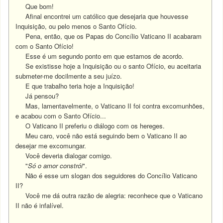
Que bom!
Afinal encontrei um católico que desejaria que houvesse
Inquisição, ou pelo menos o Santo Ofício.
Pena, então, que os Papas do Concílio Vaticano II acabaram
com o Santo Ofício!
Esse é um segundo ponto em que estamos de acordo.
Se existisse hoje a Inquisição ou o santo Ofício, eu aceitaria
submeter-me docilmente a seu juízo.
E que trabalho teria hoje a Inquisição!
Já pensou?
Mas, lamentavelmente, o Vaticano II foi contra excomunhões,
e acabou com o Santo Ofício...
O Vaticano II preferiu o diálogo com os hereges.
Meu caro, você não está seguindo bem o Vaticano II ao
desejar me excomungar.
Você deveria dialogar comigo.
"
Só o amor constrói
".
Não é esse um slogan dos seguidores do Concílio Vaticano
II?
Você me dá outra razão de alegria: reconhece que o Vaticano
II não é infalível.