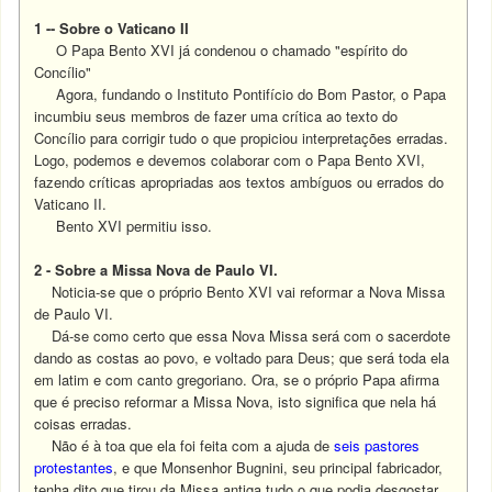
1 -- Sobre o Vaticano II
O Papa Bento XVI já condenou o chamado "espírito do
Concílio"
Agora, fundando o Instituto Pontifício do Bom Pastor, o Papa
incumbiu seus membros de fazer uma crítica ao texto do
Concílio para corrigir tudo o que propiciou interpretações erradas.
Logo, podemos e devemos colaborar com o Papa Bento XVI,
fazendo críticas apropriadas aos textos ambíguos ou errados do
Vaticano II.
Bento XVI permitiu isso.
2 - Sobre a Missa Nova de Paulo VI.
Noticia-se que o próprio Bento XVI vai reformar a Nova Missa
de Paulo VI.
Dá-se como certo que essa Nova Missa será com o sacerdote
dando as costas ao povo, e voltado para Deus; que será toda ela
em latim e com canto gregoriano. Ora, se o próprio Papa afirma
que é preciso reformar a Missa Nova, isto significa que nela há
coisas erradas.
Não é à toa que ela foi feita com a ajuda de
seis pastores
protestantes
, e que Monsenhor Bugnini, seu principal fabricador,
tenha dito que tirou da Missa antiga tudo o que podia desgostar