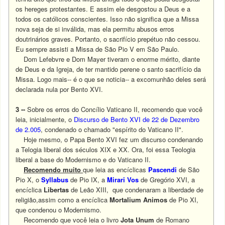
os hereges protestantes. E assim ele desgostou a Deus e a
todos os católicos conscientes. Isso não significa que a Missa
nova seja de si inválida, mas ela permitu abusos erros
doutrinários graves. Portanto, o sacrifício prepétuo não cessou.
Eu sempre assisti a Missa de São Pio V em São Paulo.
Dom Lefebvre e Dom Mayer tiveram o enorme mérito, diante
de Deus e da Igreja, de ter mantido perene o santo sacrifício da
Missa. Logo mais-- é o que se noticia-- a excomunhão deles será
declarada nula por Bento XVI.
3 --
Sobre os erros do Concílio Vaticano II, recomendo que você
leia, inicialmente, o
Discurso de Bento XVI de 22 de Dezembro
de 2.005
, condenado o chamado "espírito do Vaticano II".
Hoje mesmo, o Papa Bento XVI fez um discurso condenando
a Telogia liberal dos séculos XIX e XX. Ora, foi essa Teologia
liberal a base do Modernismo e do Vaticano II.
Recomendo muito
que leia as encíclicas
Pascendi
de São
Pio X, o
Syllabus
de Pio IX, a
Mirari
Vos
de Gregório XVI, a
encíclica
Libertas
de Leão XIII, que condenaram a liberdade de
religião,assim como a encíclica
Mortalium
Animos
de Pio XI,
que condenou o Modernismo.
Recomendo que você leia o livro
Jota
Unum
de Romano