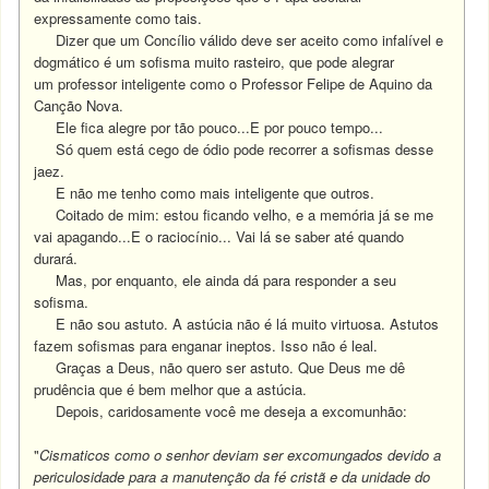
expressamente como tais.
Dizer que um Concílio válido deve ser aceito como infalível e
dogmático é um sofisma muito rasteiro, que pode alegrar
um professor inteligente como o Professor Felipe de Aquino da
Canção Nova.
Ele fica alegre por tão pouco...
E por pouco tempo...
Só quem está cego de ódio pode recorrer a sofismas desse
jaez.
E não me tenho como mais inteligente que outros.
Coitado de mim: estou ficando velho, e a memória já se me
vai apagando...E o raciocínio... Vai lá se saber até quando
durará.
Mas, por enquanto, ele ainda dá para responder a seu
sofisma.
E não sou astuto. A astúcia não é lá muito virtuosa.
Astutos
fazem sofismas para enganar ineptos. Isso não é leal.
Graças a Deus, não quero ser astuto. Que Deus me dê
prudência que é bem melhor que a astúcia.
Depois, caridosamente você me deseja a excomunhão:
"
Cismaticos como o senhor deviam ser excomungados devido a
periculosidade para a manutenção da fé cristã e da unidade do