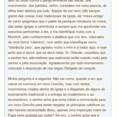
abrir os olhos contra o perigo eminente das seitas, dos
movimentos, dos partidos, enfim, considero-me outra pessoa, de
olhos bem abertos pra tudo. Apesar de ser novo (28) sempre
gostei das coisas mais tradicionais da Igreja, da “missa antiga”,
do canto gregoriano que o padre da paróquia introduzia na missa,
das belas Igrejas e cerimônias e sempre quis me aprofundar nos
assuntos pertinentes a ela, e me identifiquei muito com a
Montfort, pelo conhecimento e didática que vcs tem, colocados
de uma forma “clássica”, num estilo que classifiquei como
“tolerância zero”, que agradou muito a mim e a todos aqui, e hoje
acho que é assim que se deve tratar. Sr. Orlando, considere que
o senhor tem admiradores que realmente estão orando muito pelo
senhor e pela associação. Agradecemos por todo ensinamento
colocado a disposição de nós leigos.Obrigado de coração.
Minha pergunta é a seguinte: Não sei como, quando e em que
casos se convoca um novo Concílio, mas com tantos
movimentos criados dentro da Igreja e a dispersão de alguns do
ensinamento tradicional e a entrega ao modernismo e ao
ecumenismo, o senhor acha que seria viável a convocação para
um novo Concílio para tentar resgatar os princípios católicos ou
não haveria necessidade disso, apenas uma imposição maior do
Papa seria acatada por todos? Se sim, o senhor acha que a