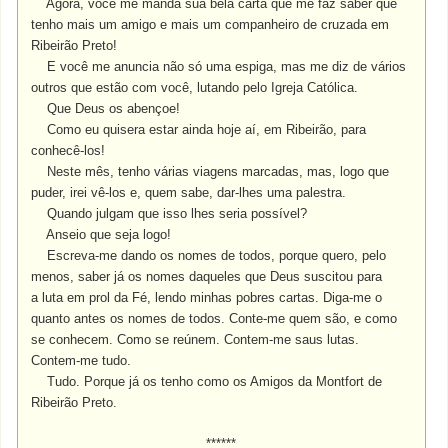
Agora, você me manda sua bela carta que me faz saber que
tenho mais um amigo e mais um companheiro de cruzada em
Ribeirão Preto!
E você me anuncia não só uma espiga, mas me diz de vários
outros que estão com você, lutando pelo Igreja Católica.
Que Deus os abençoe!
Como eu quisera estar ainda hoje aí, em Ribeirão, para
conhecê-los!
Neste mês, tenho várias viagens marcadas, mas, logo que
puder, irei vê-los e, quem sabe, dar-lhes uma palestra.
Quando julgam que isso lhes seria possível?
Anseio que seja logo!
Escreva-me dando os nomes de todos, porque quero, pelo
menos, saber já os nomes daqueles que Deus suscitou para
a luta em prol da Fé, lendo minhas pobres cartas. Diga-me o
quanto antes os nomes de todos. Conte-me quem são, e como
se conhecem. Como se reúnem. Contem-me saus lutas.
Contem-me tudo.
Tudo. Porque já os tenho como os Amigos da Montfort de
Ribeirão Preto.
******