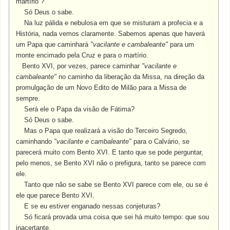
martírio ?
Só Deus o sabe.
Na luz pálida e nebulosa em que se misturam a profecia e a
História, nada vemos claramente. Sabemos apenas que haverá
um Papa que caminhará
"vacilante e cambaleante"
para um
monte encimado pela Cruz e para o martírio.
Bento XVI, por vezes, parece caminhar
"vacilante e
cambaleante"
no caminho da liberação da Missa, na direção da
promulgação de um Novo Edito de Milão para a Missa de
sempre.
Será ele o Papa da visão de Fátima?
Só Deus o sabe.
Mas o Papa que realizará a visão do Terceiro Segredo,
caminhando
"vacilante e cambaleante"
para o Calvário, se
parecerá muito com Bento XVI. E tanto que se pode perguntar,
pelo menos, se Bento XVI não o prefigura, tanto se parece com
ele.
Tanto que não se sabe se Bento XVI parece com ele, ou se é
ele que parece Bento XVI.
E se eu estiver enganado nessas conjeturas?
Só ficará provada uma coisa que sei há muito tempo: que sou
inacertante.