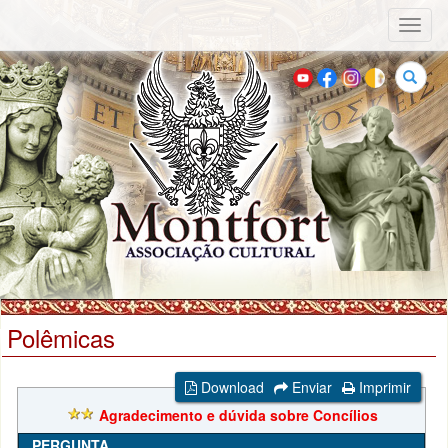
Toggl
naviga
Buscar
Polêmicas
Download
Enviar
Imprimir
Agradecimento e dúvida sobre Concílios
PERGUNTA