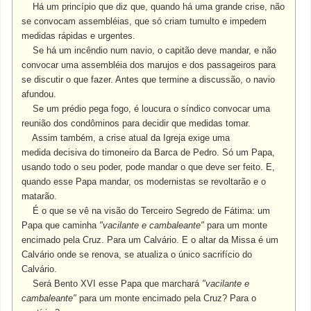
Há um princípio que diz que, quando há uma grande crise, não
se convocam assembléias, que só criam tumulto e impedem
medidas rápidas e urgentes.
Se há um incêndio num navio, o capitão deve mandar, e não
convocar uma assembléia dos marujos e dos passageiros para
se discutir o que fazer. Antes que termine a discussão, o navio
afundou.
Se um prédio pega fogo, é loucura o síndico convocar uma
reunião dos condôminos para decidir que medidas tomar.
Assim também, a crise atual da Igreja exige uma
medida decisiva do timoneiro da Barca de Pedro. Só um Papa,
usando todo o seu poder, pode mandar o que deve ser feito. E,
quando esse Papa mandar, os modernistas se revoltarão e o
matarão.
É o que se vê na visão do Terceiro Segredo de Fátima: um
Papa que caminha
"vacilante e cambaleante"
para um monte
encimado pela Cruz. Para um Calvário. E o altar da Missa é um
Calvário onde se renova, se atualiza o único sacrifício do
Calvário.
Será Bento XVI esse Papa que marchará
"vacilante e
cambaleante"
para um monte encimado pela Cruz? Para o