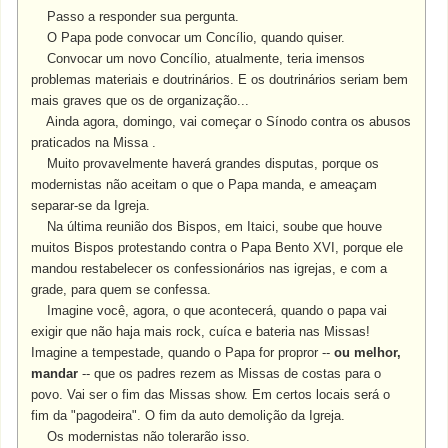
Passo a responder sua pergunta.
O Papa pode convocar um Concílio, quando quiser.
Convocar um novo Concílio, atualmente, teria imensos
problemas materiais e doutrinários. E os doutrinários seriam bem
mais graves que os de organização...
Ainda agora, domingo, vai começar o Sínodo contra os abusos
praticados na Missa .
Muito provavelmente haverá grandes disputas, porque os
modernistas não aceitam o que o Papa manda, e ameaçam
separar-se da Igreja.
Na última reunião dos Bispos, em Itaici, soube que houve
muitos Bispos protestando contra o Papa Bento XVI, porque ele
mandou restabelecer os confessionários nas igrejas, e com a
grade, para quem se confessa.
Imagine você, agora, o que acontecerá, quando o papa vai
exigir que não haja mais rock, cuíca e bateria nas Missas!
Imagine a tempestade, quando o Papa for propror --
ou melhor,
mandar
-- que os padres rezem as Missas de costas para o
povo. Vai ser o fim das Missas show. Em certos locais será o
fim da "pagodeira".
O fim da auto demolição da Igreja.
Os modernistas não tolerarão isso.