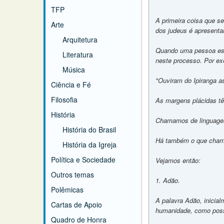
TFP
A primeira coisa que se
Arte
dos judeus é apresenta
Arquitetura
Quando uma pessoa escr
Literatura
neste processo. Por ex
Música
"Ouviram do Ipiranga a
Ciência e Fé
Filosofia
As margens plácidas tê
História
Chamamos de linguagem
História do Brasil
Há também o que chamam
História da Igreja
Política e Sociedade
Vejamos então:
Outros temas
1. Adão.
Polêmicas
A palavra Adão, inicia
Cartas de Apoio
humanidade, como poss
Quadro de Honra