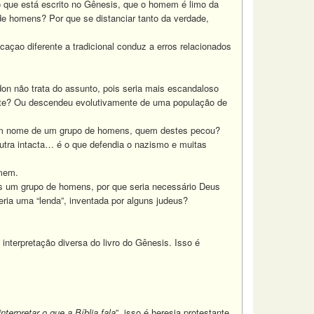
 o que está escrito no Gênesis, que o homem é limo da
 de homens? Por que se distanciar tanto da verdade,
açao diferente a tradicional conduz a erros relacionados
n não trata do assunto, pois seria mais escandaloso
Marte? Ou descendeu evolutivamente de uma população de
m nome de um grupo de homens, quem destes pecou?
utra intacta… é o que defendia o nazismo e muitas
omem.
as um grupo de homens, por que seria necessário Deus
ria uma “lenda”, inventada por alguns judeus?
terpretação diversa do livro do Gênesis. Isso é
terpretar o que a Bíblia fala
”, isso é heresia protestante.