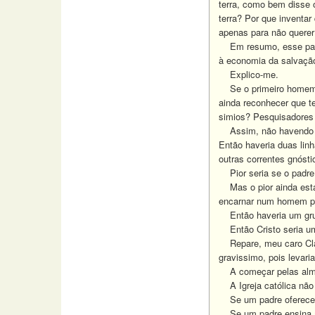
terra, como bem disse 
terra? Por que inventar
apenas para não querer
Em resumo, esse padre 
à economia da salvação
Explico-me.
Se o primeiro homem n
ainda reconhecer que t
simios? Pesquisadores 
Assim, não havendo u
Então haveria duas lin
outras correntes gnósti
Pior seria se o padre 
Mas o pior ainda está 
encarnar num homem par
Então haveria um gru
Então Cristo seria u
Repare, meu caro Claud
gravissimo, pois levari
A começar pelas alma
A Igreja católica não 
Se um padre oferece ex
Se um padre ensina ao 