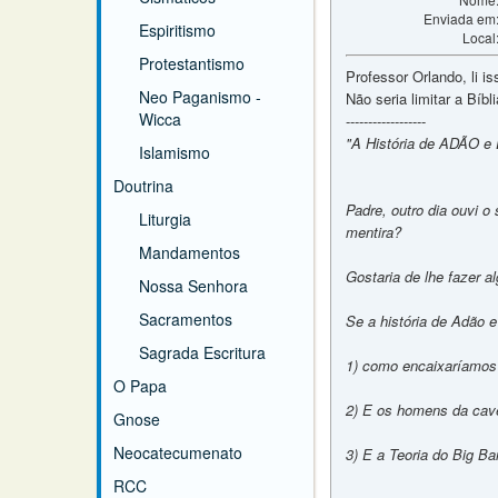
Enviada em
Espiritismo
Local
Protestantismo
Professor Orlando, li i
Neo Paganismo -
Não seria limitar a Bíbl
Wicca
------------------
"A História de ADÃO e
Islamismo
Doutrina
Padre, outro dia ouvi 
Liturgia
mentira?
Mandamentos
Gostaria de lhe fazer 
Nossa Senhora
Sacramentos
Se a história de Adão e
Sagrada Escritura
1) como encaixaríamos 
O Papa
2) E os homens da cav
Gnose
Neocatecumenato
3) E a Teoria do Big B
RCC