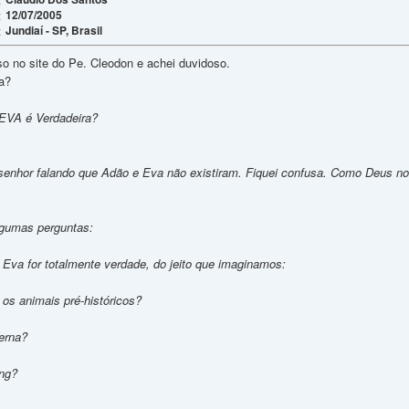
12/07/2005
:
Jundiaí - SP, Brasil
:
sso no site do Pe. Cleodon e achei duvidoso.
ia?
 EVA é Verdadeira?
o senhor falando que Adão e Eva não existiram. Fiquei confusa. Como Deus no
algumas perguntas:
 Eva for totalmente verdade, do jeito que imaginamos:
os animais pré-históricos?
erna?
ang?