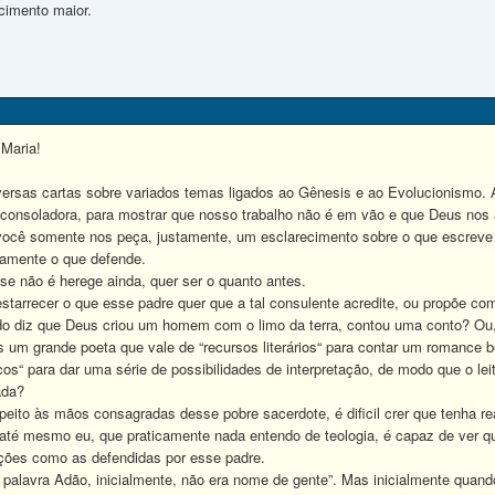
cimento maior.
 Maria!
rsas cartas sobre variados temas ligados ao Gênesis e ao Evolucionismo
consoladora, para mostrar que nosso trabalho não é em vão e que Deus nos a
cê somente nos peça, justamente, um esclarecimento sobre o que escreve 
ramente o que defende.
 não é herege ainda, quer ser o quanto antes.
rrecer o que esse padre quer que a tal consulente acredite, ou propõe como
diz que Deus criou um homem com o limo da terra, contou uma conto? Ou,
s um grande poeta que vale de “recursos literários“ para contar um romance 
cos“ para dar uma série de possibilidades de interpretação, de modo que o l
ada?
to às mãos consagradas desse pobre sacerdote, é dificil crer que tenha realm
até mesmo eu, que praticamente nada entendo de teologia, é capaz de ver que 
ações como as defendidas por esse padre.
alavra Adão, inicialmente, não era nome de gente”. Mas inicialmente quand