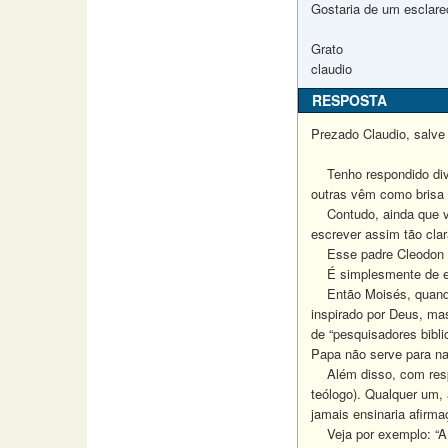
Gostaria de um esclare
Grato
claudio
RESPOSTA
Prezado Claudio, salve
Tenho respondido dive
outras vêm como brisa 
Contudo, ainda que vo
escrever assim tão cla
Esse padre Cleodon se
É simplesmente de esta
Então Moisés, quando 
inspirado por Deus, ma
de “pesquisadores bibli
Papa não serve para n
Além disso, com respei
teólogo). Qualquer um, 
jamais ensinaria afirm
Veja por exemplo: “A p