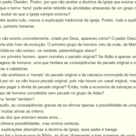
o padre Cleodon. Porém, por que não aceitar a doutrina da Igreja que ensina
 que o termo “terra” pode estar referido às atividades artesanais de um grupo
 acatar ao que a Igreja sempre ensinou?
aceita tudo, menos a explicação tradicional da Igreja. Porém, toda a explic
, portanto heresias.
ão existiu concretamente, criado por Deus, apareceu como? O padre Cleodo
eria sido fruto da evolução. O primeiro grupo de homens veio da onde, de 
bíblicos não seriam, na verdade, paleontólogos ateus?
m primeiro homem, quem cometeu o pecado original? Se Adão é apenas u
hagens de homens: uma que herdara as conseqüências do pecado original e o
cas e cabalistas.
não aceitasse a “novela” do pecado original e da natureza corrompida do h
por vir: se não houve pecado original, pois não houve um casal original, m
a pagar a divida do pecado original? Então, toda a economia da salvaçao se
po de homens concebidos sem pecado no grupo de Adao?
ma “lenda” também?
io, as conseqüências graves de se afirmar apenas a possibilidade de uma in
a muitas almas ao inferno.
s dos que ensinam esses erros…
oferece possibilidades, mas ensina certezas.
plicações alternativas à doutrina da Igreja, esse padre é herege.
fiel o livre-exame da Bíblia, ao dizer “
Apresentei outras maneiras de você in