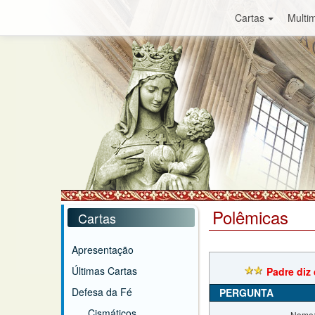
Cartas
Multim
Polêmicas
Cartas
Apresentação
Últimas Cartas
Padre diz
Defesa da Fé
PERGUNTA
Cismáticos
Nome