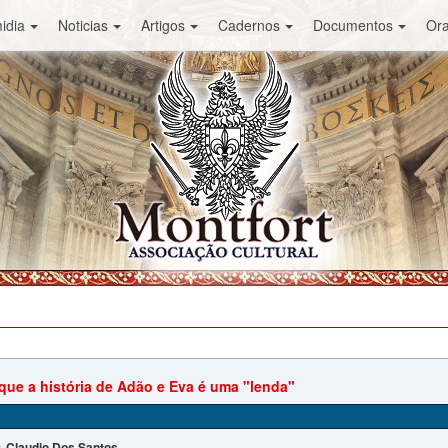
idia
Noticias
Artigos
Cadernos
Documentos
Or
 que a história de Adão e Eva é uma "lenda"
Claudio Dos Santos
: