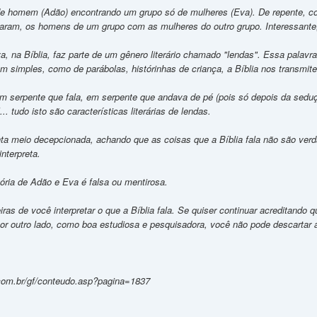
de homem (Adão) encontrando um grupo só de mulheres (Eva). De repente, c
ram, os homens de um grupo com as mulheres do outro grupo. Interessante
a, na Bíblia, faz parte de um gênero literário chamado "lendas". Essa palav
simples, como de parábolas, histórinhas de criança, a Bíblia nos transmite
em serpente que fala, em serpente que andava de pé (pois só depois da sedu
. tudo isto são características literárias de lendas.
nta meio decepcionada, achando que as coisas que a Bíblia fala não são ver
nterpreta.
ória de Adão e Eva é falsa ou mentirosa.
ras de você interpretar o que a Bíblia fala. Se quiser continuar acreditando 
 Por outro lado, como boa estudiosa e pesquisadora, você não pode descartar 
.com.br/gf/conteudo.asp?pagina=1837