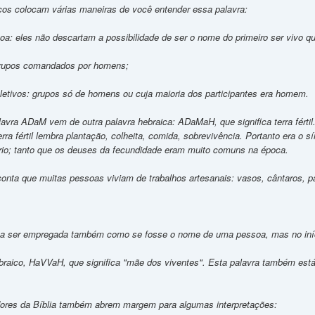
cos colocam várias maneiras de você entender essa palavra:
a: eles não descartam a possibilidade de ser o nome do primeiro ser vivo qu
grupos comandados por homens;
letivos: grupos só de homens ou cuja maioria dos participantes era homem.
lavra ADaM vem de outra palavra hebraica: ADaMaH, que significa terra férti
terra fértil lembra plantação, colheita, comida, sobrevivência. Portanto era o
rio; tanto que os deuses da fecundidade eram muito comuns na época.
onta que muitas pessoas viviam de trabalhos artesanais: vasos, cântaros, pan
a ser empregada também como se fosse o nome de uma pessoa, mas no iníc
aico, HaVVaH, que significa "mãe dos viventes". Esta palavra também está 
dores da Bíblia também abrem margem para algumas interpretações: