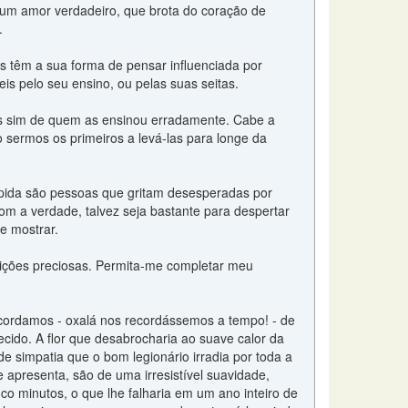
 um amor verdadeiro, que brota do coração de
.
 têm a sua forma de pensar influenciada por
is pelo seu ensino, ou pelas suas seitas.
mas sim de quem as ensinou erradamente. Cabe a
 sermos os primeiros a levá-las para longe da
pida são pessoas que gritam desesperadas por
m a verdade, talvez seja bastante para despertar
e mostrar.
 lições preciosas. Permita-me completar meu
cordamos - oxalá nos recordássemos a tempo! - de
ido. A flor que desabrocharia ao suave calor da
 simpatia que o bom legionário irradia por toda a
 apresenta, são de uma irresistível suavidade,
o minutos, o que lhe falharia em um ano inteiro de