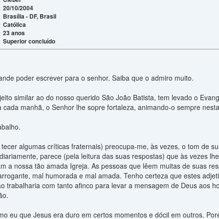
20/10/2004
:
Brasília - DF, Brasil
:
Católica
:
23 anos
:
Superior concluído
:
ande poder escrever para o senhor. Saiba que o admiro muito.
eito similar ao do nosso querido São João Batista, tem levado o Evang
 a cada manhã, o Senhor lhe sopre fortaleza, animando-o sempre nesta
abalho.
tecer algumas críticas fraternais) preocupa-me, às vezes, o tom de s
iariamente, parece (pela leitura das suas respostas) que às vezes lhe
icam a nossa tão amada Igreja. As pessoas que lêem muitas de suas 
rrogante, mal humorada e mal amada. Tenho certeza que estes adjet
 trabalharia com tanto afinco para levar a mensagem de Deus aos h
ão.
o eu que Jesus era duro em certos momentos e dócil em outros. Por