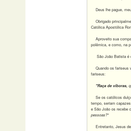
Deus lhe pague, meu c
Obrigado principalmen
Católica Apostólica Ro
Aproveito sua comparaçã
polêmica, e como, na p
São João Batista é qu
Quando os fariseus vão
fariseus:
"Raça
de víboras,
q
Se os católicos dulçur
tempo, seriam capazes 
e São João os recebe c
pessoas?"
Entretanto, Jesus dec