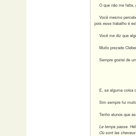
O que não me falta, g
Você mesmo percebeu qu
pois esse trabalho é es
Você me diz que algun
Muito prezado Cleber, 
Sempre gostei de um v
"Si je suis aim
je serai aimé 
E, se alguma coisa con
Sim sempre fui muito 
Tenho alunos que assi
Le temps passe. Hélas!
Où sont les cheveux