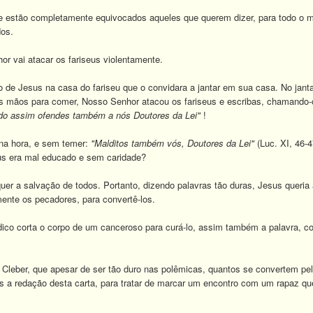
estão completamente equivocados aqueles que querem dizer, para todo o mu
os.
ai atacar os fariseus violentamente.
 Jesus na casa do fariseu que o convidara a jantar em sua casa. No janta
s mãos para comer, Nosso Senhor atacou os fariseus e escribas, chamando-o
ndo assim ofendes também a nós Doutores da Lei"
!
a hora, e sem temer:
"Malditos também vós, Doutores da Lei"
(Luc. XI, 46-4
s era mal educado e sem caridade?
 a salvação de todos. Portanto, dizendo palavras tão duras, Jesus queria 
mente os pecadores, para convertê-los.
orta o corpo de um canceroso para curá-lo, assim também a palavra, como 
eber, que apesar de ser tão duro nas polêmicas, quantos se convertem pelos
s a redação desta carta, para tratar de marcar um encontro com um rapaz que