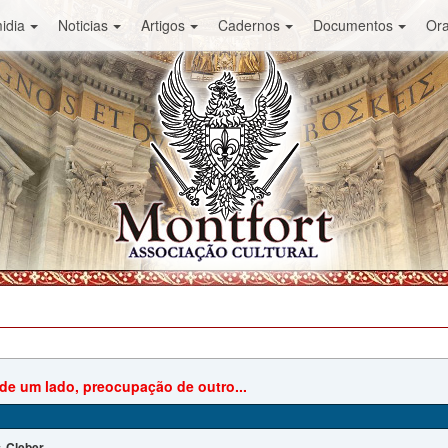
idia
Noticias
Artigos
Cadernos
Documentos
Or
de um lado, preocupação de outro...
Cleber
: