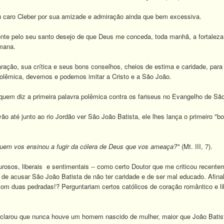
aro Cleber por sua amizade e admiração ainda que bem excessiva.
te pelo seu santo desejo de que Deus me conceda, toda manhã, a fortalez
mana.
o, sua crítica e seus bons conselhos, cheios de estima e caridade, para exp
olêmica, devemos e podemos imitar a Cristo e a São João.
em diz a primeira palavra polêmica contra os fariseus no Evangelho de Sã
 até junto ao rio Jordão ver São João Batista, ele lhes lança o primeiro "
uem vos ensinou a fugir da cólera de Deus que vos ameaça?"
(Mt. III, 7).
osos, liberais e sentimentais -- como certo Doutor que me criticou recentem
de acusar São João Batista de não ter caridade e de ser mal educado. Afinal
om duas pedradas!? Perguntariam certos católicos de coração romântico e li
larou que nunca houve um homem nascido de mulher, maior que João Batis