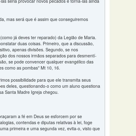
á-las seria provocar novos pecados e torná-las ainda
ida, mas será que é assim que conseguiremos
 (como já deves ter reparado) da Legião de Maria.
constatar duas coisas. Primeiro, que a discussão,
sitivo, apenas divisões. Segundo, se nos
ação dos nossos irmãos separados para desmentí-
visão, se pode convencer qualquer evangélico das
les como as pombas" Mt 10, 16.
imos possibilidade para que ele transmita seus
ões deles, questionando-o como um aluno questiona
sa Santa Madre Igreja chegou.
abraçaram a fé em Deus se esforcem por se
ogias, contendas e diputas relativas à lei, foge
 uma primeira e uma segunda vez, evita-o, visto que