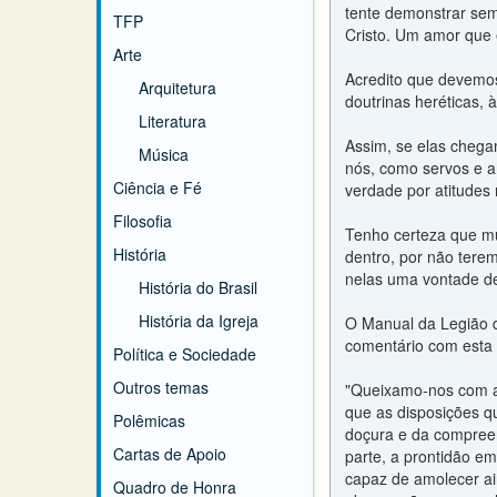
tente demonstrar sem
TFP
Cristo. Um amor que 
Arte
Acredito que devemos
Arquitetura
doutrinas heréticas, 
Literatura
Assim, se elas chega
Música
nós, como servos e a
Ciência e Fé
verdade por atitudes
Filosofia
Tenho certeza que m
História
dentro, por não tere
nelas uma vontade de
História do Brasil
História da Igreja
O Manual da Legião de
comentário com esta 
Política e Sociedade
Outros temas
"Queixamo-nos com am
que as disposições q
Polêmicas
doçura e da compreen
Cartas de Apoio
parte, a prontidão e
capaz de amolecer ai
Quadro de Honra