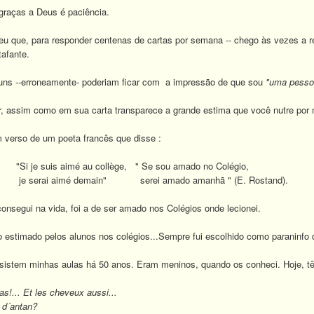
raças a Deus é paciência.
e, para responder centenas de cartas por semana -- chego às vezes a respo
tafante.
s --erroneamente- poderiam ficar com a impressão de que sou
"uma pesso
assim como em sua carta transparece a grande estima que você nutre por m
erso de um poeta francês que disse :
é au collège, " Se sou amado no Colégio,
demain" serei amado amanhã " (E. Rostand).
segui na vida, foi a de ser amado nos Colégios onde lecionei.
estimado pelos alunos nos colégios...Sempre fui escolhido como paraninfo
stem minhas aulas há 50 anos. Eram meninos, quando os conheci. Hoje, têm
... Et les cheveux aussi...
 d´antan?