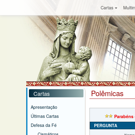
Cartas
Multim
Polêmicas
Cartas
Apresentação
Últimas Cartas
Parabéns 
Defesa da Fé
PERGUNTA
Cismáticos
Nome