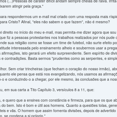
os (...)Pessoas de caráter difícil andam sempre cheias de raiva. Irrit
ixarem atingir pela graça."
para respondermos um e-mail mal criado com uma resposta mais rísp
 para Cristo? Afinal, "eles não sabem o que fazem", não é mesmo?
 direito no início do meu e-mail, mas permita-me dizer agora que sou
que fiz a pessoas protestantes nos trabalhos realizados por nós pude 
de sua religião como se fosse um time de futebol, não surte efeito po
itude interessada pelo ensinamento alheio e soubermos usar a preg
 afirmações, isto gerará um efeito surpreendente. Sem espírito de di
e contradições. Basta sermos "prudentes como as serpentes, e simp
hor. Sem criar trincheiras (que fecham o coração do nosso irmão), abr
uanto ele pensa que está nos evangelizando, nós usamos as afirmaç
o-o e conduzindo-o a chegar, por ele mesmo, às conclusões que a nos
, em sua carta a Tito Capítulo 3, versículos 8 a 11, que:
na, e quero que a ensines com constância e firmeza, para que os que 
a do bem. Isto é bom e útil aos homens. Quanto a questões tolas, geneal
úteis e vãs. O homem que assim fomenta divisões, depois de advertido
o, se condena a si próprio."