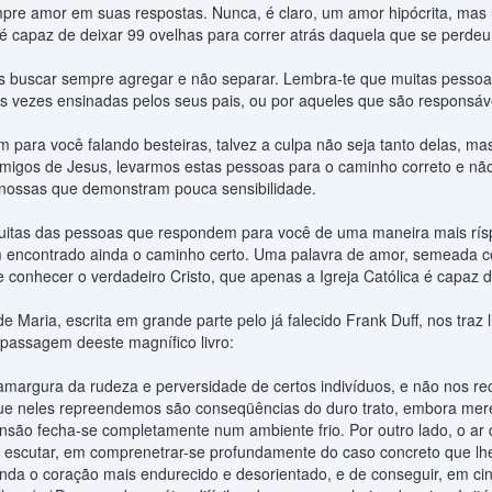
pre amor em suas respostas. Nunca, é claro, um amor hipócrita, mas
é capaz de deixar 99 ovelhas para correr atrás daquela que se perdeu
 buscar sempre agregar e não separar. Lembra-te que muitas pessoas
às vezes ensinadas pelos seus pais, ou por aqueles que são responsáve
m para você falando besteiras, talvez a culpa não seja tanto delas, 
migos de Jesus, levarmos estas pessoas para o caminho correto e não
 nossas que demonstram pouca sensibilidade.
uitas das pessoas que respondem para você de uma maneira mais rís
m encontrado ainda o caminho certo. Uma palavra de amor, semeada co
 conhecer o verdadeiro Cristo, que apenas a Igreja Católica é capaz d
 Maria, escrita em grande parte pelo já falecido Frank Duff, nos traz
passagem deeste magnífico livro:
argura da rudeza e perversidade de certos indivíduos, e não nos re
ue neles repreendemos são conseqüências do duro trato, embora merec
são fecha-se completamente num ambiente frio. Por outro lado, o ar de
m escutar, em comprenetrar-se profundamente do caso concreto que lhe
nda o coração mais endurecido e desorientado, e de conseguir, em cinc