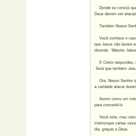
Donde se conclui que 
Deus devem ser atacad
Também Nosso Senhor v
Você conhece o caso de
que Jesus não lavara a
dizendo:
"Mestre, fala
E Cristo respondeu, n
Será que também Jesu
Ora, Nosso Senhor quer
a caridade atacar dura
Assim como um médico c
para convertê-lo
Você note, meu caro Cl
interromper várias veze
dia, graças a Deus.