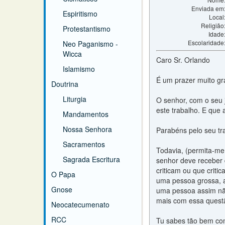
Enviada em
Espiritismo
Local
Religião
Protestantismo
Idade
Escolaridade
Neo Paganismo -
Wicca
Caro Sr. Orlando
Islamismo
É um prazer muito gr
Doutrina
Liturgia
O senhor, com o seu j
este trabalho. E que
Mandamentos
Nossa Senhora
Parabéns pelo seu tr
Sacramentos
Todavia, (permita-me 
Sagrada Escritura
senhor deve receber d
criticam ou que crit
O Papa
uma pessoa grossa, a
Gnose
uma pessoa assim não
mais com essa quest
Neocatecumenato
RCC
Tu sabes tão bem com