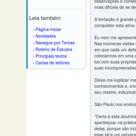
observações e conselh
mais difíceis de se de
Leia também
A tentação é grande 
conquistar esta alma
Página inicial
Novidades
Eu nem me apresentei
Navegue por Temas
Nas inúmeras visitas 
Roteiro de Estudos
em que cada um defen
colocarmos em uma at
Principais textos
los com suas próprias
Cartas de leitores
suas incompreensões 
Deixe-me explicar mel
conhecimentos e, enq
seu mestre, induzind
São Paulo nos ensinou
"Certa é esta doutri
aperfeiçoar na prátic
delas, porque são in
esse tal é um pervers