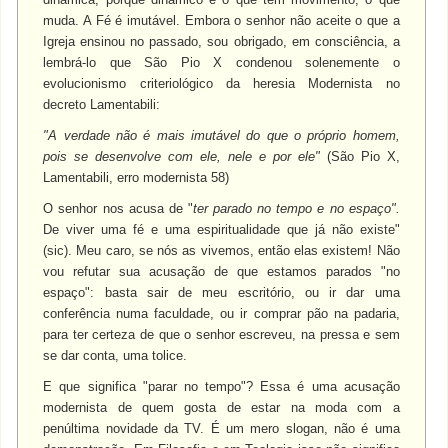
muda. A Fé é imutável. Embora o senhor não aceite o que a
Igreja ensinou no passado, sou obrigado, em consciência, a
lembrá-lo que São Pio X condenou solenemente o
evolucionismo criteriológico da heresia Modernista no
decreto Lamentabili:
"A verdade não é mais imutável do que o próprio homem,
pois se desenvolve com ele, nele e por ele"
(São Pio X,
Lamentabili, erro modernista 58)
O senhor nos acusa de "
ter parado no tempo e no espaço".
De viver uma fé e uma espiritualidade que já não existe"
(sic). Meu caro, se nós as vivemos, então elas existem! Não
vou refutar sua acusação de que estamos parados "no
espaço": basta sair de meu escritório, ou ir dar uma
conferência numa faculdade, ou ir comprar pão na padaria,
para ter certeza de que o senhor escreveu, na pressa e sem
se dar conta, uma tolice.
E que significa "parar no tempo"? Essa é uma acusação
modernista de quem gosta de estar na moda com a
penúltima novidade da TV. É um mero slogan, não é uma