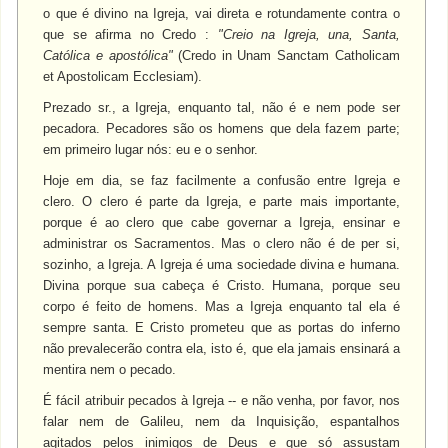
o que é divino na Igreja, vai direta e rotundamente contra o
que se afirma no Credo :
"Creio na Igreja, una, Santa,
Católica e apostólica"
(Credo in Unam Sanctam Catholicam
et Apostolicam Ecclesiam).
Prezado sr., a Igreja, enquanto tal, não é e nem pode ser
pecadora. Pecadores são os homens que dela fazem parte;
em primeiro lugar nós: eu e o senhor.
Hoje em dia, se faz facilmente a confusão entre Igreja e
clero. O clero é parte da Igreja, e parte mais importante,
porque é ao clero que cabe governar a Igreja, ensinar e
administrar os Sacramentos. Mas o clero não é de per si,
sozinho, a Igreja. A Igreja é uma sociedade divina e humana.
Divina porque sua cabeça é Cristo. Humana, porque seu
corpo é feito de homens. Mas a Igreja enquanto tal ela é
sempre santa. E Cristo prometeu que as portas do inferno
não prevalecerão contra ela, isto é, que ela jamais ensinará a
mentira nem o pecado.
É fácil atribuir pecados à Igreja -- e não venha, por favor, nos
falar nem de Galileu, nem da Inquisição, espantalhos
agitados pelos inimigos de Deus e que só assustam