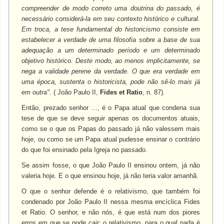
compreender de modo correto uma doutrina do passado, é
necessário considerá-la em seu contexto histórico e cultural.
Em troca, a tese fundamental do historicismo consiste em
estabelecer a verdade de uma filosofia sobre a base de sua
adequação a um determinado período e um determinado
objetivo histórico. Deste modo, ao menos implicitamente, se
nega a validade perene da verdade. O que era verdade em
uma época, sustenta o historicista, pode não sê-lo mais já
em outra".
( João Paulo II,
Fides et Ratio
, n. 87).
Então, prezado senhor ..., é o Papa atual que condena sua
tese de que se deve seguir apenas os documentos atuais,
como se o que os Papas do passado já não valessem mais
hoje, ou como se um Papa atual pudesse ensinar o contrário
do que foi ensinado pela Igreja no passado.
Se assim fosse, o que João Paulo II ensinou ontem, já não
valeria hoje. E o que ensinou hoje, já não teria valor amanhã.
O que o senhor defende é o relativismo, que também foi
condenado por João Paulo II nessa mesma encíclica Fides
et Ratio. O senhor, e não nós, é que está num dos piores
erros em que se pode cair: o relativismo, para o qual nada é