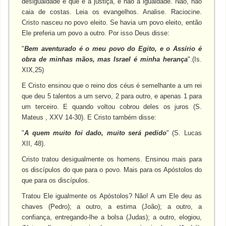
desigualdade é que é a justiça, e não a igualdade. Não, não
caia de costas. Leia os evangelhos. Analise. Raciocine.
Cristo nasceu no povo eleito. Se havia um povo eleito, então
Ele preferia um povo a outro. Por isso Deus disse:
"
Bem aventurado é o meu povo do Egito, e o Assírio é
obra de minhas mãos, mas Israel é minha herança
".(Is.
XIX,25)
E Cristo ensinou que o reino dos céus é semelhante a um rei
que deu 5 talentos a um servo, 2 para outro, e apenas 1 para
um terceiro. E quando voltou cobrou deles os juros (S.
Mateus , XXV 14-30). E Cristo também disse:
"
A quem muito foi dado, muito será pedido
" (S. Lucas
XII, 48).
Cristo tratou desigualmente os homens. Ensinou mais para
os discípulos do que para o povo. Mais para os Apóstolos do
que para os discípulos.
Tratou Ele igualmente os Apóstolos? Não! A um Ele deu as
chaves (Pedro); a outro, a estima (João); a outro, a
confiança, entregando-lhe a bolsa (Judas); a outro, elogiou,