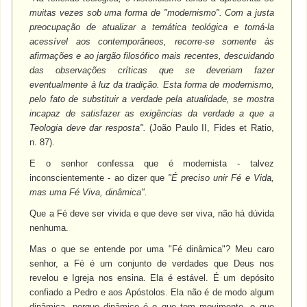
muitas vezes sob uma forma de "modernismo". Com a justa
preocupação de atualizar a temática teológica e torná-la
acessível aos contemporâneos, recorre-se somente às
afirmações e ao jargão filosófico mais recentes, descuidando
das observações críticas que se deveriam fazer
eventualmente à luz da tradição. Esta forma de modernismo,
pelo fato de substituir a verdade pela atualidade, se mostra
incapaz de satisfazer as exigências da verdade a que a
Teologia deve dar resposta".
(João Paulo II, Fides et Ratio,
n. 87).
E o senhor confessa que é modernista - talvez
inconscientemente - ao dizer que
"É preciso unir Fé e Vida,
mas uma Fé Viva, dinâmica".
Que a Fé deve ser vivida e que deve ser viva, não há dúvida
nenhuma.
Mas o que se entende por uma "Fé dinâmica"? Meu caro
senhor, a Fé é um conjunto de verdades que Deus nos
revelou e Igreja nos ensina. Ela é estável. É um depósito
confiado a Pedro e aos Apóstolos. Ela não é de modo algum
dinâmica, porque dinâmico é o que tem movimento, o que