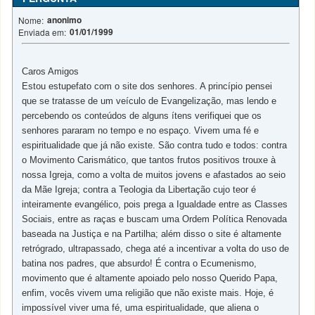
anonimo
Nome:
01/01/1999
Enviada em:
Caros Amigos
Estou estupefato com o site dos senhores. A princípio pensei
que se tratasse de um veículo de Evangelização, mas lendo e
percebendo os conteúdos de alguns ítens verifiquei que os
senhores pararam no tempo e no espaço. Vivem uma fé e
espiritualidade que já não existe. São contra tudo e todos: contra
o Movimento Carismático, que tantos frutos positivos trouxe à
nossa Igreja, como a volta de muitos jovens e afastados ao seio
da Mãe Igreja; contra a Teologia da Libertação cujo teor é
inteiramente evangélico, pois prega a Igualdade entre as Classes
Sociais, entre as raças e buscam uma Ordem Política Renovada
baseada na Justiça e na Partilha; além disso o site é altamente
retrógrado, ultrapassado, chega até a incentivar a volta do uso de
batina nos padres, que absurdo! É contra o Ecumenismo,
movimento que é altamente apoiado pelo nosso Querido Papa,
enfim, vocês vivem uma religião que não existe mais. Hoje, é
impossível viver uma fé, uma espiritualidade, que aliena o