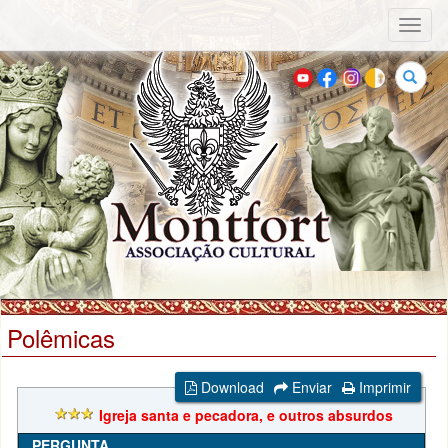
Toggl
naviga
Buscar
Polêmicas
Download
Enviar
Imprimir
Igreja santa e pecadora, e outros absurdos
PERGUNTA