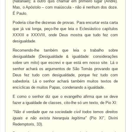
(Natanael); a outro quis chamar em primeiro lugar (André).
Mas, o Apóstolo – com maiúscula - não é nenhum dos doze.
É Paulo.
Poderia citar-lhe dezenas de provas. Para encurtar esta carta
que já vai longa, peço-lhe que leia o Eclesiástico capítulos
XXXIII e XXXVIII, onde Deus mostra que tudo fez com
desigualdade.
Recomendo-lhe também que leia o trabalho sobre
desigualdade (Desigualdade & igualdade: considerações
sobre um mito) que escrevi e que está em nosso site. Lá o
senhor achará os argumentos de São Tomás provando que
Deus fez tudo com desigualdade, porque fez tudo com
sabedoria. Lá o senhor achará também muitos textos de
encíclicas de muitos Papas, condenando a igualdade.
E como o senhor diz que o evangelho afirma que se deve
fazer a igualdade de classes, cito-lhe só um texto, de Pio XI:
"Não é verdade que na sociedade civil todos temos direitos
iguais e não exista hierarquia legítima"
(Pio XI", Divini
Redemptoris, 33).