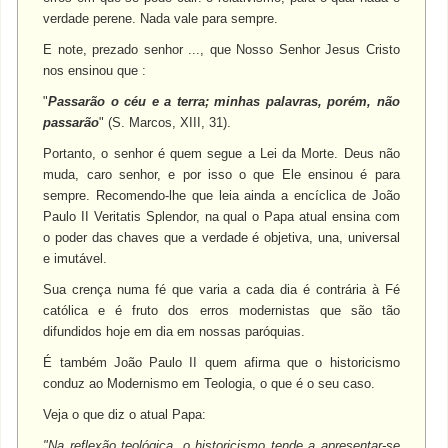
verdade perene. Nada vale para sempre.
E note, prezado senhor ..., que Nosso Senhor Jesus Cristo
nos ensinou que :
"
Passarão o céu e a terra; minhas palavras, porém, não
passarão
" (S. Marcos, XIII, 31).
Portanto, o senhor é quem segue a Lei da Morte. Deus não
muda, caro senhor, e por isso o que Ele ensinou é para
sempre. Recomendo-lhe que leia ainda a encíclica de João
Paulo II Veritatis Splendor, na qual o Papa atual ensina com
o poder das chaves que a verdade é objetiva, una, universal
e imutável.
Sua crença numa fé que varia a cada dia é contrária à Fé
católica e é fruto dos erros modernistas que são tão
difundidos hoje em dia em nossas paróquias.
É também João Paulo II quem afirma que o historicismo
conduz ao Modernismo em Teologia, o que é o seu caso.
Veja o que diz o atual Papa:
"Na reflexão teológica, o historicismo tende a apresentar-se