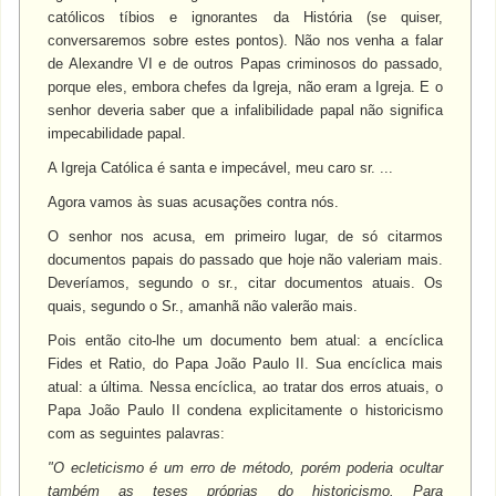
católicos tíbios e ignorantes da História (se quiser,
conversaremos sobre estes pontos). Não nos venha a falar
de Alexandre VI e de outros Papas criminosos do passado,
porque eles, embora chefes da Igreja, não eram a Igreja. E o
senhor deveria saber que a infalibilidade papal não significa
impecabilidade papal.
A Igreja Católica é santa e impecável, meu caro sr. ...
Agora vamos às suas acusações contra nós.
O senhor nos acusa, em primeiro lugar, de só citarmos
documentos papais do passado que hoje não valeriam mais.
Deveríamos, segundo o sr., citar documentos atuais. Os
quais, segundo o Sr., amanhã não valerão mais.
Pois então cito-lhe um documento bem atual: a encíclica
Fides et Ratio, do Papa João Paulo II. Sua encíclica mais
atual: a última. Nessa encíclica, ao tratar dos erros atuais, o
Papa João Paulo II condena explicitamente o historicismo
com as seguintes palavras:
"O ecleticismo é um erro de método, porém poderia ocultar
também as teses próprias do historicismo. Para