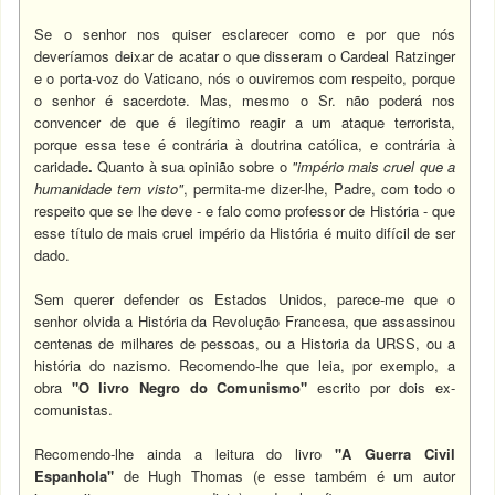
Se o senhor nos quiser esclarecer como e por que nós
deveríamos deixar de acatar o que disseram o Cardeal Ratzinger
e o porta-voz do Vaticano, nós o ouviremos com respeito, porque
o senhor é sacerdote. Mas, mesmo o Sr. não poderá nos
convencer de que é ilegítimo reagir a um ataque terrorista,
porque essa tese é contrária à doutrina católica, e contrária à
caridade
.
Quanto à sua opinião sobre o
"império mais cruel que a
humanidade tem visto"
, permita-me dizer-lhe, Padre, com todo o
respeito que se lhe deve - e falo como professor de História - que
esse título de mais cruel império da História é muito difícil de ser
dado.
Sem querer defender os Estados Unidos, parece-me que o
senhor olvida a História da Revolução Francesa, que assassinou
centenas de milhares de pessoas, ou a Historia da URSS, ou a
história do nazismo. Recomendo-lhe que leia, por exemplo, a
obra
"O livro Negro do Comunismo"
escrito por dois ex-
comunistas.
Recomendo-lhe ainda a leitura do livro
"A Guerra Civil
Espanhola"
de Hugh Thomas (e esse também é um autor