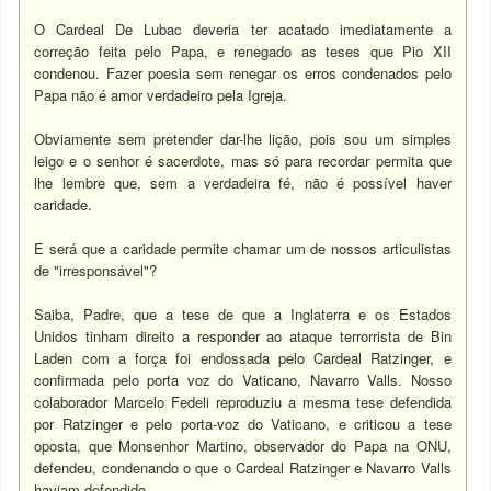
O Cardeal De Lubac deveria ter acatado imediatamente a
correção feita pelo Papa, e renegado as teses que Pio XII
condenou. Fazer poesia sem renegar os erros condenados pelo
Papa não é amor verdadeiro pela Igreja.
Obviamente sem pretender dar-lhe lição, pois sou um simples
leigo e o senhor é sacerdote, mas só para recordar permita que
lhe lembre que, sem a verdadeira fé, não é possível haver
caridade.
E será que a caridade permite chamar um de nossos articulistas
de "irresponsável"?
Saiba, Padre, que a tese de que a Inglaterra e os Estados
Unidos tinham direito a responder ao ataque terrorrista de Bin
Laden com a força foi endossada pelo Cardeal Ratzinger, e
confirmada pelo porta voz do Vaticano, Navarro Valls. Nosso
colaborador Marcelo Fedeli reproduziu a mesma tese defendida
por Ratzinger e pelo porta-voz do Vaticano, e criticou a tese
oposta, que Monsenhor Martino, observador do Papa na ONU,
defendeu, condenando o que o Cardeal Ratzinger e Navarro Valls
haviam defendido.