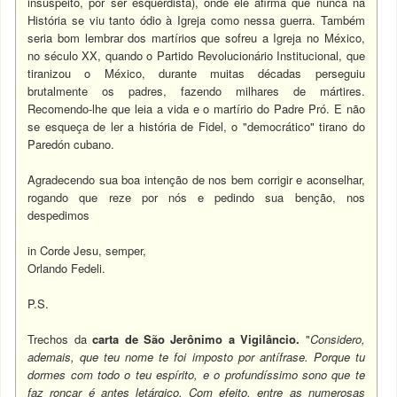
insuspeito, por ser esquerdista), onde ele afirma que nunca na
História se viu tanto ódio à Igreja como nessa guerra. Também
seria bom lembrar dos martírios que sofreu a Igreja no México,
no século XX, quando o Partido Revolucionário Institucional, que
tiranizou o México, durante muitas décadas perseguiu
brutalmente os padres, fazendo milhares de mártires.
Recomendo-lhe que leia a vida e o martírio do Padre Pró. E não
se esqueça de ler a história de Fidel, o "democrático" tirano do
Paredón cubano.
Agradecendo sua boa intenção de nos bem corrigir e aconselhar,
rogando que reze por nós e pedindo sua benção, nos
despedimos
in Corde Jesu, semper,
Orlando Fedeli.
P.S.
Trechos da
carta de São Jerônimo a Vigilâncio.
"
Considero,
ademais, que teu nome te foi imposto por antífrase. Porque tu
dormes com todo o teu espírito, e o profundíssimo sono que te
faz roncar é antes letárgico. Com efeito, entre as numerosas