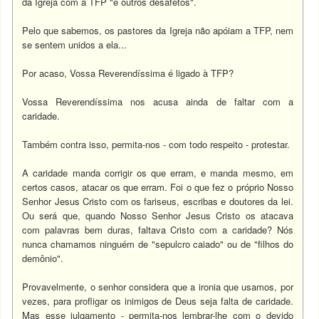
da Igreja com a TFP "e outros desafetos".
Pelo que sabemos, os pastores da Igreja não apóiam a TFP, nem
se sentem unidos a ela...
Por acaso, Vossa Reverendíssima é ligado à TFP?
Vossa Reverendíssima nos acusa ainda de faltar com a
caridade.
Também contra isso, permita-nos - com todo respeito - protestar.
A caridade manda corrigir os que erram, e manda mesmo, em
certos casos, atacar os que erram. Foi o que fez o próprio Nosso
Senhor Jesus Cristo com os fariseus, escribas e doutores da lei.
Ou será que, quando Nosso Senhor Jesus Cristo os atacava
com palavras bem duras, faltava Cristo com a caridade? Nós
nunca chamamos ninguém de "sepulcro caiado" ou de "filhos do
demônio".
Provavelmente, o senhor considera que a ironia que usamos, por
vezes, para profligar os inimigos de Deus seja falta de caridade.
Mas esse julgamento - permita-nos lembrar-lhe com o devido