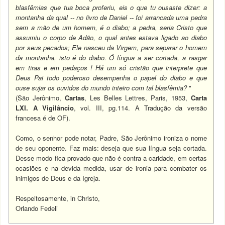
blasfêmias que tua boca proferiu, eis o que tu ousaste dizer: a
montanha da qual -- no livro de Daniel -- foi arrancada uma pedra
sem a mão de um homem, é o diabo; a pedra, seria Cristo que
assumiu o corpo de Adão, o qual antes estava ligado ao diabo
por seus pecados; Ele nasceu da Virgem, para separar o homem
da montanha, isto é do diabo. Ó língua a ser cortada, a rasgar
em tiras e em pedaços ! Há um só cristão que interprete que
Deus Pai todo poderoso desempenha o papel do diabo e que
ouse sujar os ouvidos do mundo inteiro com tal blasfêmia?
"
(São Jerônimo,
Cartas
, Les Belles Lettres, Paris, 1953,
Carta
LXI. A Vigilâncio
, vol. III, pg.114. A Tradução da versão
francesa é de OF).
Como, o senhor pode notar, Padre, São Jerônimo ironiza o nome
de seu oponente. Faz mais: deseja que sua língua seja cortada.
Desse modo fica provado que não é contra a caridade, em certas
ocasiões e na devida medida, usar de ironia para combater os
inimigos de Deus e da Igreja.
Respeitosamente, in Christo,
Orlando Fedeli