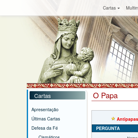
Cartas
Multim
O Papa
Cartas
Apresentação
Últimas Cartas
Antipapa
Defesa da Fé
PERGUNTA
Cismáticos
Nome