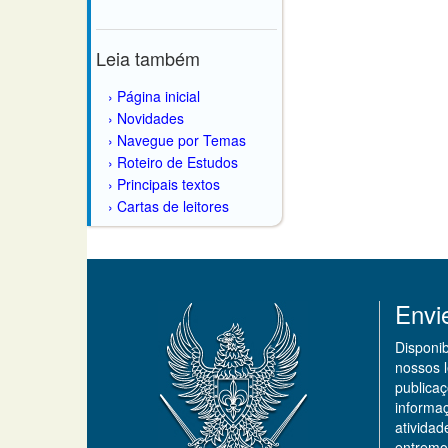
Leia também
Página inicial
Novidades
Navegue por Temas
Roteiro de Estudos
Principais textos
Cartas de leitores
Envi
Disponi
nossos 
publicaç
informa
ativida
entremo