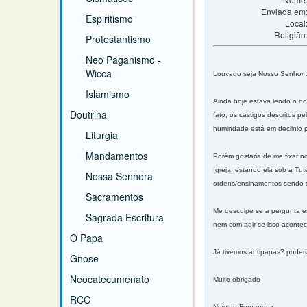
Enviada em
Espiritismo
Local
Religião
Protestantismo
Neo Paganismo -
Wicca
Louvado seja Nosso Senhor J
Islamismo
Ainda hoje estava lendo o d
Doutrina
fato, os castigos descritos
humindade está em declinio 
Liturgia
Mandamentos
Porém gostaria de me fixar n
Igreja, estando ela sob a Tu
Nossa Senhora
ordens/ensinamentos sendo e
Sacramentos
Me desculpe se a pergunta es
Sagrada Escritura
nem com agir se isso acontece
O Papa
Já tivemos antipapas? poderi
Gnose
Neocatecumenato
Muito obrigado
RCC
Newton Fernandez