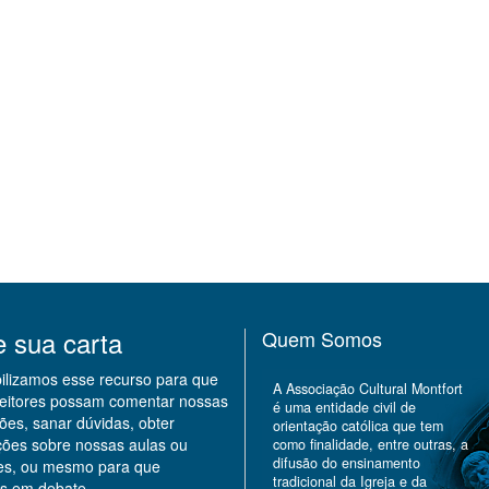
e sua carta
Quem Somos
bilizamos esse recurso para que
A Associação Cultural Montfort
leitores possam comentar nossas
é uma entidade civil de
ões, sanar dúvidas, obter
orientação católica que tem
ções sobre nossas aulas ou
como finalidade, entre outras, a
difusão do ensinamento
des, ou mesmo para que
tradicional da Igreja e da
s em debate.