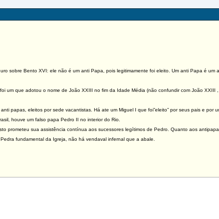
sobre Bento XVI: ele não é um anti Papa, pois legitimamente foi eleito. Um anti Papa é um a 
i um que adotou o nome de João XXIII no fim da Idade Média (não confundir com João XXIII , 
ti papas, eleitos por sede vacantistas. Há ate um Miguel I que foi”eleito” por seus pais e p
rasil, houve um falso papa Pedro II no interior do Rio.
o prometeu sua assistência contínua aos sucessores legítimos de Pedro. Quanto aos antipapas
 Pedra fundamental da Igreja, não há vendaval infernal que a abale.