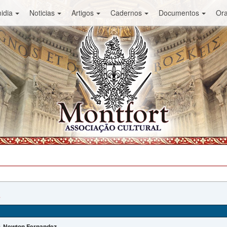
idia
Noticias
Artigos
Cadernos
Documentos
Or
s
Newton Fernandez
: