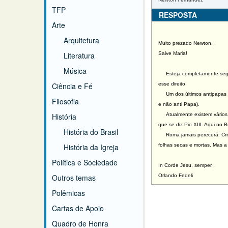
TFP
RESPOSTA
Arte
Arquitetura
Muito prezado Newton,
Literatura
Salve Maria!
Música
Esteja completamente seguro 
Ciência e Fé
esse direito.
Um dos últimos antipapas fo
Filosofia
e não anti Papa).
História
Atualmente existem vários an
que se diz Pio XIII. Aqui no B
História do Brasil
Roma jamais perecerá. Crist
História da Igreja
folhas secas e mortas. Mas a
Política e Sociedade
In Corde Jesu, semper,
Outros temas
Orlando Fedeli
Polêmicas
Cartas de Apoio
Quadro de Honra