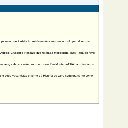
pessoa que é eleita indevidamente e assume o título papal sem ter
Angelo Giuseppe Roncalli, que foi papa modernista, mas Papa legítimo
or uma amiga de sua mãe, ao que dizem. Em Montana-EUA há outro louco
 e sede vacantistas o vento da História os varre continuamente como