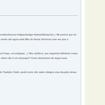
ernos&subsecao=religiao&artigo=fatima3&lang=bra ). Me parece que de
tão sendo até agora pela Mão de Nossa Senhora) uma vez que a
 um Papa, um antipapa...). Nós católicos, que seguimos fielmente nossa
pa eleito não é um anti-papa? Como deixaremos de seguir suas
a Tradição Cristã, porém temo não saber distiguir uma situação dessa