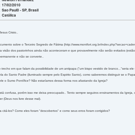
17/02/2010
:
Sao Paul0 - SP, Brasil
:
Católica
:
esus Cristo..
ocumento sobre o Terceiro Segredo de Fátima (http://www.montfort.org.br/index.php?secao=cad
 pela visão dos pastorinhos ainda não aconteceram e que provavelmente não serão evitados (es
permanente e não se converte..
o trecho em que falam da possibilidade de um antipapa ("um bispo vestido de branco..."seria ele
tela do Santo Padre (iluminado sempre pelo Espirito Santo), como saberemos distinguir se o Pa
le o Sumo Pontífice? Não estaríamos dessa forma nos afastando da Igreja?
tá confusa, porém isso me deixa preocupado.. Tento sempre seguiros ensinamentos da Igreja, d
r (Deus nos livre desse mal).
a citá-los? Como eles foram "descobertos" e como seus erros foram corrigidos?