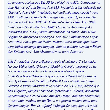
às Imagens [coisa que DEUS tem Nojo]. Ano 830: Começaram a
usar Ramos e Água Benta. Ano 933: Instituída a Canonização de
"Santos". Ano 1184: Inquisição [foi efetivada anos depois]. Ano
1190: Instituem a venda de Indulgência [pagar ($) para perdão
dos pecados]. Ano 1200: A Hóstia substitui a Ceia. Ano 1216:
Instituída a Confissão. Ano 1546: Os Livros Apócrifos [não
inspirados por DEUS] foram introduzidos na Bíblia. Ano 1854:
Dogma da Imaculada Conceição. Ano 1870: Infalibilidade Papal.
Ano 1950: Assunção de Maria. Existem mais coisas que foram
inventadas ao longo dos tempos, isso se cumpre quando a Bíblia
diz: Salmos 42:7 "Um Abismo chama outro Abismo".
Tais Alterações desprestigiou a Igreja dividindo a Cristandade.
No ano 869 a Igreja Ortodoxa (Doutrina Correta) separou-se de
Roma recusando submissão ao papa e dizendo que a
Infalibilidade é a "Blasfêmia que coroou o Papado!!!" Somente
Um [1] Homem Foi Perfeito: CRISTO! Essa divisão da Igreja
Católica e Igreja Ortodoxa teve o nome de O CISMA; sendo que
das 4 (quatro) Igrejas chamadas "potências", 2 (duas) apoiavam
Constantinopla e NENHUMA apoiava Roma, isso demonstra que
o "cismado" acabou sendo Roma e a grande maioria ficou com
Constantinopla. Em 1517 [ano] o Monge Católico Martin Lutero