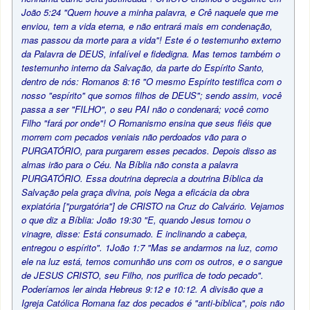
João 5:24 "Quem houve a minha palavra, e Crê naquele que me
enviou, tem a vida eterna, e não entrará mais em condenação,
mas passou da morte para a vida"! Este é o testemunho externo
da Palavra de DEUS, infalível e fidedigna. Mas temos também o
testemunho interno da Salvação, da parte do Espírito Santo,
dentro de nós: Romanos 8:16 "O mesmo Espírito testifica com o
nosso "espírito" que somos filhos de DEUS"; sendo assim, você
passa a ser "FILHO", o seu PAI não o condenará; você como
Filho "fará por onde"! O Romanismo ensina que seus fiéis que
morrem com pecados veniais não perdoados vão para o
PURGATÓRIO, para purgarem esses pecados. Depois disso as
almas irão para o Céu. Na Bíblia não consta a palavra
PURGATÓRIO. Essa doutrina deprecia a doutrina Bíblica da
Salvação pela graça divina, pois Nega a eficácia da obra
expiatória ["purgatória"] de CRISTO na Cruz do Calvário. Vejamos
o que diz a Bíblia: João 19:30 "E, quando Jesus tomou o
vinagre, disse: Está consumado. E inclinando a cabeça,
entregou o espírito". 1João 1:7 "Mas se andarmos na luz, como
ele na luz está, temos comunhão uns com os outros, e o sangue
de JESUS CRISTO, seu Filho, nos purifica de todo pecado".
Poderíamos ler ainda Hebreus 9:12 e 10:12. A divisão que a
Igreja Católica Romana faz dos pecados é "anti-bíblica", pois não