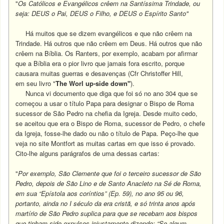
"
Os Católicos e Evangélicos crêem na Santíssima Trindade, ou
seja: DEUS o Pai, DEUS o Filho, e DEUS o Espírito Santo"
Há muitos que se dizem evangélicos e que não crêem na
Trindade. Há outros que não crêem em Deus. Há outros que não
crêem na Bíblia. Os Ranters, por exemplo, acabam por afirmar
que a Bíblia era o pior livro que jamais fora escrito, porque
causara muitas guerras e desavenças (Cfr Christoffer Hill,
em seu livro "
The Worl up-side down"
).
Nunca vi documento que diga que foi só no ano 304 que se
começou a usar o título Papa para designar o Bispo de Roma
sucessor de São Pedro na chefia da Igreja.
Desde muito cedo,
se aceitou que era o Bispo de Roma, sucessor de Pedro, o chefe
da Igreja, fosse-lhe dado ou não o título de Papa. Peço-lhe que
veja no site Montfort as muitas cartas em que isso é provado.
Cito-lhe alguns parágrafos de uma dessas cartas:
"
Por exemplo, São Clemente que foi o terceiro sucessor de São
Pedro, depois de São Lino e de Santo Anacleto na Sé de Roma,
em sua “Epístola aos coríntios” (Ep. 59), no ano 95 ou 96,
portanto, ainda no I século da era cristã, e só trinta anos após
martírio de São Pedro suplica para que se recebam aos bispos
que tinham sido expulsos injustamente dizendo: “Se algum