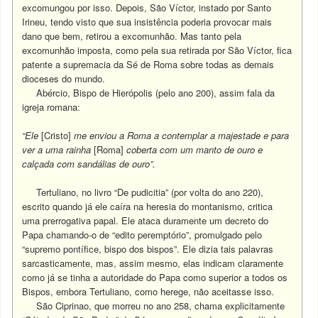
excomungou por isso. Depois, São Víctor, instado por Santo
Irineu, tendo visto que sua insistência poderia provocar mais
dano que bem, retirou a excomunhão. Mas tanto pela
excomunhão imposta, como pela sua retirada por São Víctor, fica
patente a supremacia da Sé de Roma sobre todas as demais
dioceses do mundo.
Abércio, Bispo de Hierópolis (pelo ano 200), assim fala da
igreja romana:
“Ele
[Cristo]
me enviou a Roma a contemplar a majestade e para
ver a uma rainha
[Roma]
coberta com um manto de ouro e
calçada com sandálias de ouro”.
Tertuliano, no livro “De pudicitia” (por volta do ano 220),
escrito quando já ele caíra na heresia do montanismo, critica
uma prerrogativa papal. Ele ataca duramente um decreto do
Papa chamando-o de “edito peremptório”, promulgado pelo
“supremo pontífice, bispo dos bispos”. Ele dizia tais palavras
sarcasticamente, mas, assim mesmo, elas indicam claramente
como já se tinha a autoridade do Papa como superior a todos os
Bispos, embora Tertuliano, como herege, não aceitasse isso.
São Ciprinao, que morreu no ano 258, chama explicitamente