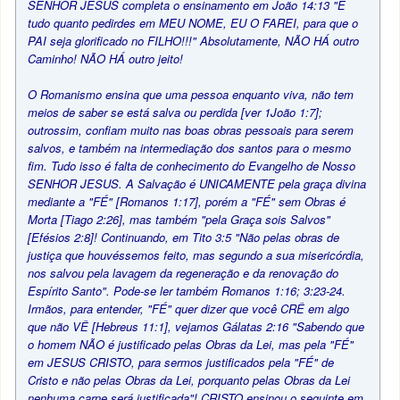
SENHOR JESUS completa o ensinamento em João 14:13 "E
tudo quanto pedirdes em MEU NOME, EU O FAREI, para que o
PAI seja glorificado no FILHO!!!" Absolutamente, NÃO HÁ outro
Caminho! NÃO HÁ outro jeito!
O Romanismo ensina que uma pessoa enquanto viva, não tem
meios de saber se está salva ou perdida [ver 1João 1:7];
outrossim, confiam muito nas boas obras pessoais para serem
salvos, e também na intermediação dos santos para o mesmo
fim. Tudo isso é falta de conhecimento do Evangelho de Nosso
SENHOR JESUS. A Salvação é UNICAMENTE pela graça divina
mediante a "FÉ" [Romanos 1:17], porém a "FÉ" sem Obras é
Morta [Tiago 2:26], mas também "pela Graça sois Salvos"
[Efésios 2:8]! Continuando, em Tito 3:5 "Não pelas obras de
justiça que houvéssemos feito, mas segundo a sua misericórdia,
nos salvou pela lavagem da regeneração e da renovação do
Espírito Santo". Pode-se ler também Romanos 1:16; 3:23-24.
Irmãos, para entender, "FÉ" quer dizer que você CRÊ em algo
que não VÊ [Hebreus 11:1], vejamos Gálatas 2:16 "Sabendo que
o homem NÃO é justificado pelas Obras da Lei, mas pela "FÉ"
em JESUS CRISTO, para sermos justificados pela "FÉ" de
Cristo e não pelas Obras da Lei, porquanto pelas Obras da Lei
nenhuma carne será justificada"! CRISTO ensinou o seguinte em