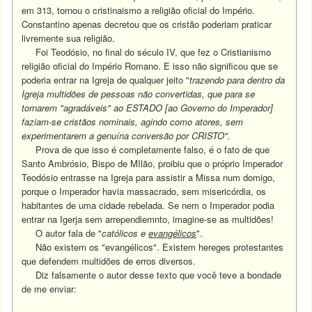
em 313, tornou o cristinaismo a religião oficial do Império.
Constantino apenas decretou que os cristão poderiam praticar
livremente sua religião.
Foi Teodósio, no final do século IV, que fez o Cristianismo
religião oficial do Império Romano. E
isso não significou que se
poderia entrar na Igreja de qualquer jeito "
trazendo para dentro da
Igreja multidões de pessoas não convertidas, que para se
tornarem "agradáveis" ao ESTADO [ao Governo do Imperador]
faziam-se cristãos nominais, agindo como atores, sem
experimentarem a genuína conversão por CRISTO".
Prova de que isso é completamente falso, é o fato de que
Santo Ambrósio, Bispo de MIlão, proibiu que o próprio Imperador
Teodósio entrasse na Igreja para assistir a Missa num domigo,
porque o Imperador havia massacrado, sem misericórdia, os
habitantes de uma cidade rebelada. Se nem o Imperador podia
entrar na Igerja sem arrependiemnto, imagine-se as multidões!
O autor fala de "
católicos e
evangélicos
".
Não existem os "evangélicos". Existem hereges protestantes
que defendem multidões de erros diversos.
Diz falsamente o autor desse texto que você teve a bondade
de me enviar: