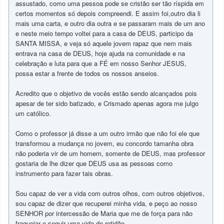
assustado, como uma pessoa pode se cristão ser tão ríspida em
certos momentos só depois compreendi. E assim foi,outro dia li
mais uma carta, e outro dia outra e se passaram mais de um ano
e neste meio tempo voltei para a casa de DEUS, participo da
SANTA MISSA, e veja só aquele jovem rapaz que nem mais
entrava na casa de DEUS, hoje ajuda na comunidade e na
celebração e luta para que a FÉ em nosso Senhor JESUS,
possa estar a frente de todos os nossos anseios.
Acredito que o objetivo de vocês estão sendo alcançados pois
apesar de ter sido batizado, e Crismado apenas agora me julgo
um católico.
Como o professor já disse a um outro irmão que não foi ele que
transformou a mudança no jovem, eu concordo tamanha obra
não poderia vir de um homem, somente de DEUS, mas professor
gostaria de lhe dizer que DEUS usa as pessoas como
instrumento para fazer tais obras.
Sou capaz de ver a vida com outros olhos, com outros objetivos,
sou capaz de dizer que recuperei minha vida, e peço ao nosso
SENHOR por intercessão de Maria que me de força para não
fraquejar e seguir uma vida de retidão.