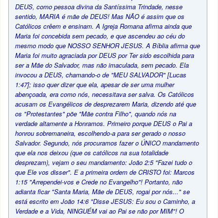
DEUS, como pessoa divina da Santíssima Trindade, nesse
sentido, MARIA é mãe de DEUS! Mas NÃO é assim que os
Católicos crêem e ensinam. A Igreja Romana afirma ainda que
Maria foi concebida sem pecado, e que ascendeu ao céu do
mesmo modo que NOSSO SENHOR JESUS. A Bíblia afirma que
Maria foi muito agraciada por DEUS por Ter sido escolhida para
ser a Mãe do Salvador, mas não imaculada, sem pecado. Ela
invocou a DEUS, chamando-o de "MEU SALVADOR" [Lucas
1:47]; isso quer dizer que ela, apesar de ser uma mulher
abençoada, era como nós, necessitava ser salva. Os Católicos
acusam os Evangélicos de desprezarem Maria, dizendo até que
os "Protestantes" põe "Mãe contra Filho", quando nós na
verdade altamente a Honramos. Primeiro porque DEUS o Pai a
honrou sobremaneira, escolhendo-a para ser gerado o nosso
Salvador. Segundo, nós procuramos fazer o ÚNICO mandamento
que ela nos deixou (que os católicos na sua totalidade
desprezam), vejam o seu mandamento: João 2:5 "Fazei tudo o
que Ele vos disser". E a primeira ordem de CRISTO foi: Marcos
1:15 "Arrependei-vos e Crede no Evangelho"! Portanto, não
adianta ficar "Santa Maria, Mãe de DEUS, rogai por nós..." se
está escrito em João 14:6 "Disse JESUS: Eu sou o Caminho, a
Verdade e a Vida, NINGUÉM vai ao Pai se não por MIM"! O