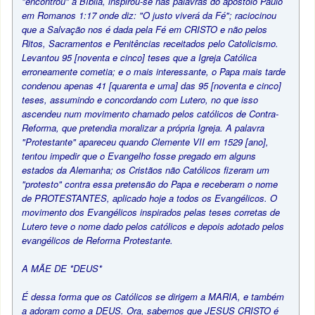
"encontrou" a Bíblia, inspirou-se nas palavras do apóstolo Paulo
em Romanos 1:17 onde diz: "O justo viverá da Fé"; raciocinou
que a Salvação nos é dada pela Fé em CRISTO e não pelos
Ritos, Sacramentos e Penitências receitados pelo Catolicismo.
Levantou 95 [noventa e cinco] teses que a Igreja Católica
erroneamente cometia; e o mais interessante, o Papa mais tarde
condenou apenas 41 [quarenta e uma] das 95 [noventa e cinco]
teses, assumindo e concordando com Lutero, no que isso
ascendeu num movimento chamado pelos católicos de Contra-
Reforma, que pretendia moralizar a própria Igreja. A palavra
"Protestante" apareceu quando Clemente VII em 1529 [ano],
tentou impedir que o Evangelho fosse pregado em alguns
estados da Alemanha; os Cristãos não Católicos fizeram um
"protesto" contra essa pretensão do Papa e receberam o nome
de PROTESTANTES, aplicado hoje a todos os Evangélicos. O
movimento dos Evangélicos inspirados pelas teses corretas de
Lutero teve o nome dado pelos católicos e depois adotado pelos
evangélicos de Reforma Protestante.
A MÃE DE *DEUS*
É dessa forma que os Católicos se dirigem a MARIA, e também
a adoram como a DEUS. Ora, sabemos que JESUS CRISTO é