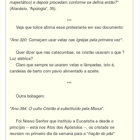
majestático) e depois procedam conforme se defina então?”
(Atanásio, “Apologia”, 35).
***
Veja que tolice afirma esse protestante em seu documento:
"
Ano 320:
C
omeçam usar velas nas Igrejas pela primeira vez".
Quer dizer que nas catacumbas, os cristão usavam o que ?
Luz elétrica?
Claro que sempre se usaram velas e lâmpadas, isto é,
candeias de barto com pavio alimentado a azeite.
***
Outra bobagem:
"Ano 394: O culto Cristão é substituído pela Missa"
.
Foi Nosso Senhor que instituiu a Eucaristia e desde o
princípio -- está nos Atos dos Apóstolos --, os cristaõs se
reuniam no primeiro dia da semana para a "
fração do pão
"