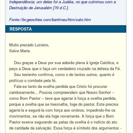
Independência; um deles foi a Judéia, no que culminou com a
Destruição de Jerusalém [70 d.C.].
Fonte://br.geocities.com/bartimeu/htm/cato.htm
RESPOSTA
Muito prezado Luciano,
Salve Maria.
Dou graças a Deus por sua adesão plena à Igreja Católica, e
peço a Deus que o faça um verdadeiro cruzado na defesa da Fé.
Seu testenho confirma, como o de tantos outros, quanto é
profícuo o combate pela fé.
Fala-se tanto da ovelha perdida que Cristo foi procurar
caridosamente... Poucos compreendem que Nosso Senhor --
como Bom Pastor -- teve que agarrar à força a ovelha perdida,
porque a ovelha que se tresmalha, foge do pastor. Este precisa
agarrá-la e segurá-la com força aos ombros, impedindo-lhe os
movimentos, se não ela foge novamente. A força que o Bom
Pastor exerce segurando as patas da ovelha é o indício do ato
de caridade da salvação. Essa força é símbolo dos argumentos -