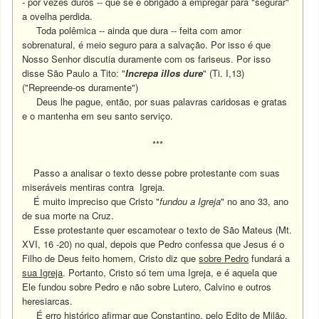
- por vezes duros -- que se é obrigado a empregar para "segurar"
a ovelha perdida.
Toda polêmica -- ainda que dura -- feita com amor
sobrenatural, é meio seguro para a salvação. Por isso é que
Nosso Senhor discutia duramente com os fariseus. Por isso
disse São Paulo a Tito: "
Increpa illos dure
" (Ti. I,13)
("Repreende-os duramente")
Deus lhe pague, então, por suas palavras caridosas e gratas
e o mantenha em seu santo serviço.
***
Passo a analisar o texto desse pobre protestante com suas
miseráveis mentiras contra Igreja.
É muito impreciso que Cristo "
fundou a Igreja
" no ano 33, ano
de sua morte na Cruz.
Esse protestante quer escamotear o texto de São Mateus (Mt.
XVI, 16 -20) no qual, depois que Pedro confessa que Jesus é o
Filho de Deus feito homem, Cristo diz que
sobre Pedro
fundará a
sua Igreja
. Portanto, Cristo só tem uma Igreja, e é aquela que
Ele fundou sobre Pedro e não sobre Lutero, Calvino e outros
heresiarcas.
É erro histórico afirmar que Constantino, pelo Edito de Milão,