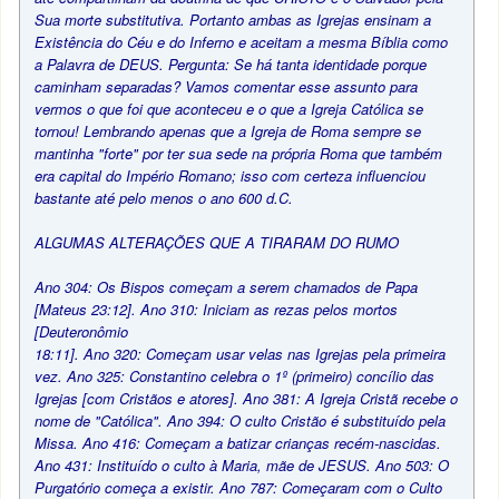
Sua morte substitutiva. Portanto ambas as Igrejas ensinam a
Existência do Céu e do Inferno e aceitam a mesma Bíblia como
a Palavra de DEUS. Pergunta: Se há tanta identidade porque
caminham separadas? Vamos comentar esse assunto para
vermos o que foi que aconteceu e o que a Igreja Católica se
tornou! Lembrando apenas que a Igreja de Roma sempre se
mantinha "forte" por ter sua sede na própria Roma que também
era capital do Império Romano; isso com certeza influenciou
bastante até pelo menos o ano 600 d.C.
ALGUMAS ALTERAÇÕES QUE A TIRARAM DO RUMO
Ano 304: Os Bispos começam a serem chamados de Papa
[Mateus 23:12]. Ano 310: Iniciam as rezas pelos mortos
[Deuteronômio
18:11]. Ano 320: Começam usar velas nas Igrejas pela primeira
vez. Ano 325: Constantino celebra o 1º (primeiro) concílio das
Igrejas [com Cristãos e atores]. Ano 381: A Igreja Cristã recebe o
nome de "Católica". Ano 394: O culto Cristão é substituído pela
Missa. Ano 416: Começam a batizar crianças recém-nascidas.
Ano 431: Instituído o culto à Maria, mãe de JESUS. Ano 503: O
Purgatório começa a existir. Ano 787: Começaram com o Culto