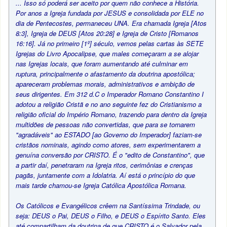
... Isso só poderá ser aceito por quem não conhece a História.
Por anos a Igreja fundada por JESUS e consolidada por ELE no
dia de Pentecostes, permaneceu UNA. Era chamada Igreja [Atos
8:3], Igreja de DEUS [Atos 20:28] e Igreja de Cristo [Romanos
16:16]. Já no primeiro [1º] século, vemos pelas cartas às SETE
Igrejas do Livro Apocalipse, que males começaram a se alojar
nas Igrejas locais, que foram aumentando até culminar em
ruptura, principalmente o afastamento da doutrina apostólica;
apareceram problemas morais, administrativos e ambição de
seus dirigentes. Em 312 d.C o Imperador Romano Constantino I
adotou a religião Cristã e no ano seguinte fez do Cristianismo a
religião oficial do Império Romano, trazendo para dentro da Igreja
multidões de pessoas não convertidas, que para se tornarem
"agradáveis" ao ESTADO [ao Governo do Imperador] faziam-se
cristãos nominais, agindo como atores, sem experimentarem a
genuína conversão por CRISTO. É o "edito de Constantino", que
a partir daí, penetraram na Igreja ritos, cerimônias e crenças
pagãs, juntamente com a Idolatria. Aí está o princípio do que
mais tarde chamou-se Igreja Católica Apostólica Romana.
Os Católicos e Evangélicos crêem na Santíssima Trindade, ou
seja: DEUS o Pai, DEUS o Filho, e DEUS o Espírito Santo. Eles
até compartilham da doutrina de que CRISTO é o Salvador pela