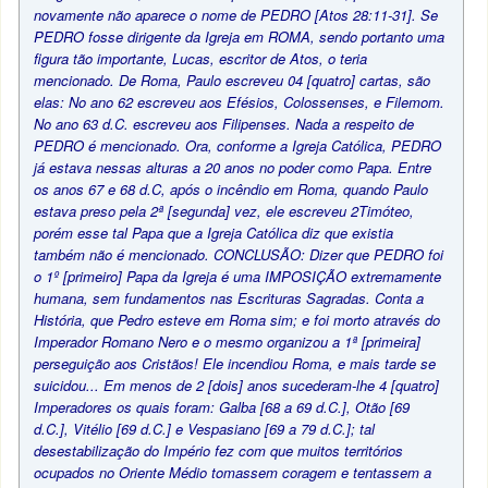
novamente não aparece o nome de PEDRO [Atos 28:11-31]. Se
PEDRO fosse dirigente da Igreja em ROMA, sendo portanto uma
figura tão importante, Lucas, escritor de Atos, o teria
mencionado. De Roma, Paulo escreveu 04 [quatro] cartas, são
elas: No ano 62 escreveu aos Efésios, Colossenses, e Filemom.
No ano 63 d.C. escreveu aos Filipenses. Nada a respeito de
PEDRO é mencionado. Ora, conforme a Igreja Católica, PEDRO
já estava nessas alturas a 20 anos no poder como Papa. Entre
os anos 67 e 68 d.C, após o incêndio em Roma, quando Paulo
estava preso pela 2ª [segunda] vez, ele escreveu 2Timóteo,
porém esse tal Papa que a Igreja Católica diz que existia
também não é mencionado. CONCLUSÃO: Dizer que PEDRO foi
o 1º [primeiro] Papa da Igreja é uma IMPOSIÇÃO extremamente
humana, sem fundamentos nas Escrituras Sagradas. Conta a
História, que Pedro esteve em Roma sim; e foi morto através do
Imperador Romano Nero e o mesmo organizou a 1ª [primeira]
perseguição aos Cristãos! Ele incendiou Roma, e mais tarde se
suicidou... Em menos de 2 [dois] anos sucederam-lhe 4 [quatro]
Imperadores os quais foram: Galba [68 a 69 d.C.], Otão [69
d.C.], Vitélio [69 d.C.] e Vespasiano [69 a 79 d.C.]; tal
desestabilização do Império fez com que muitos territórios
ocupados no Oriente Médio tomassem coragem e tentassem a