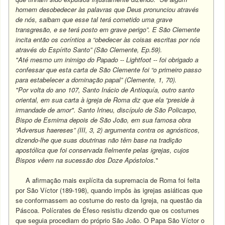
homem desobedecer às palavras que Deus pronunciou através
de nós, saibam que esse tal terá cometido uma grave
transgresão, e se terá posto em grave perigo”. E São Clemente
incita então os coríntios a “obedecer às coisas escritas por nós
através do Espírito Santo” (São Clemente, Ep.59).
"Até mesmo um inimigo do Papado -- Lightfoot -- foi obrigado a
confessar que esta carta de São Clemente foi “o primeiro passo
para estabelecer a dominação papal” (Clemente, 1, 70).
"Por volta do ano 107, Santo Inácio de Antioquía, outro santo
oriental, em sua carta à igreja de Roma diz que ela “preside à
irmandade de amor". Santo Irineu, discípulo de São Policarpo,
Bispo de Esmirna depois de São João, em sua famosa obra
“Adversus haereses” (III, 3, 2) argumenta contra os agnósticos,
dizendo-lhe que suas doutrinas não têm base na tradição
apostólica que foi conservada fielmente pelas igrejas, cujos
Bispos vêem na sucessão dos Doze Apóstolos.
"
A afirmação mais explícita da supremacia de Roma foi feita
por São Víctor (189-198), quando impôs às igrejas asiáticas que
se conformassem ao costume do resto da Igreja, na questão da
Páscoa. Polícrates de Éfeso resistiu dizendo que os costumes
que seguia procediam do próprio São João. O Papa São Víctor o