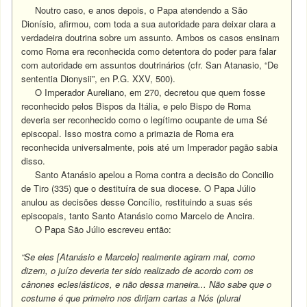
Noutro caso, e anos depois, o Papa atendendo a São
Dionísio, afirmou, com toda a sua autoridade para deixar clara a
verdadeira doutrina sobre um assunto. Ambos os casos ensinam
como Roma era reconhecida como detentora do poder para falar
com autoridade em assuntos doutrinários (cfr. San Atanasio, “De
sententia Dionysii”, en P.G. XXV, 500).
O Imperador Aureliano, em 270, decretou que quem fosse
reconhecido pelos Bispos da Itália, e pelo Bispo de Roma
deveria ser reconhecido como o legítimo ocupante de uma Sé
episcopal. Isso mostra como a primazia de Roma era
reconhecida universalmente, pois até um Imperador pagão sabia
disso.
Santo Atanásio apelou a Roma contra a decisão do Concilio
de Tiro (335) que o destituíra de sua diocese. O Papa Júlio
anulou as decisões desse Concílio, restituindo a suas sés
episcopais, tanto Santo Atanásio como Marcelo de Ancira.
O Papa São Júlio escreveu então:
“Se eles [Atanásio e Marcelo] realmente agiram mal, como
dizem, o juízo deveria ter sido realizado de acordo com os
cânones eclesiásticos, e não dessa maneira... Não sabe que o
costume é que primeiro nos dirijam cartas a Nós (plural