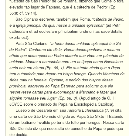
“Cátedra de São Pedro” de Sé romana, dizendo que Cornélio fora
elevado “ao lugar de Fabiano, que é a cátedra de Pedro” (Ep
55:8; cf. 59:14).
São Cipriano escreveu também que Roma, “
cátedra de Pedro,
é a igreja principal da qual nasce a unidade episcopal
” (ad Petri
cathedram et ad ecclesiam principalem unde unitas sacerdotalis
exorta est).
Para São Cipriano, "
a fonte dessa unidade episcopal é a Sé
de Pedro". Conforme ele dizia, Roma desempenhava o mesmo
ofício que desempenhou Pedro durante sua vida: ser princípio da
unidade. Manter a comunhão com um antipapa como Novaciano
seria cair em cisma (Ep. 68, 1). Ele sustenta ainda que o Papa
tem autoridade para depor um bispo herege. Quando Marciano de
Arles caiu na heresia, Cipriano, a pedido dos bispos dessa
província, escreveu ao Papa Estevão para solicitar que ele
“escrevesse cartas para excomungar a Marciano e fazer que
alguém tomasse seu lugar” (Ep. 68, 3).
(Apud artigo de G. H.
JOYCE sobre o primado do Papa na Enciclopédia Católica).
Eusébio de Cesaréia em sua
História Eclesiástica
(7, 9) cita
uma carta de São Dionísio dirigida ao Papa São Sixto II tratando
de um batismo inválido po ter sido feito por hereges. Nessa carta
São Dionísio diz que necessita do conselho do Papa e pede que
ele decida.