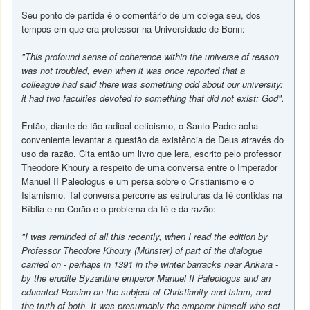
Seu ponto de partida é o comentário de um colega seu, dos
tempos em que era professor na Universidade de Bonn:
"This profound sense of coherence within the universe of reason
was not troubled, even when it was once reported that a
colleague had said there was something odd about our university:
it had two faculties devoted to something that did not exist: God".
Então, diante de tão radical ceticismo, o Santo Padre acha
conveniente levantar a questão da existência de Deus através do
uso da razão. Cita então um livro que lera, escrito pelo professor
Theodore Khoury a respeito de uma conversa entre o Imperador
Manuel II Paleologus e um persa sobre o Cristianismo e o
Islamismo. Tal conversa percorre as estruturas da fé contidas na
Bíblia e no Corão e o problema da fé e da razão:
"I was reminded of all this recently, when I read the edition by
Professor Theodore Khoury (Münster) of part of the dialogue
carried on - perhaps in 1391 in the winter barracks near Ankara -
by the erudite Byzantine emperor Manuel II Paleologus and an
educated Persian on the subject of Christianity and Islam, and
the truth of both. It was presumably the emperor himself who set