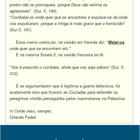
porém não os provoqueis, porque Deus não estima os
agressores
". (Sur, II, 190).
"
Combatei-os onde quer que os encontreis e expulsai-os de onde
vos expulsaram, porque a intriga é mais grave que o homicídio
"
(Sur II, 191)
Esse memo versículo, na versão em francês diz:
"
Matai-os
onde quer que se encontrem etc
."
E na mesma Surata 2, na versão francesa se lê:
"
Vos é prescrito o combate, ainda que vos seja odioso
" (Sur. II,
212).
E se argumentarem que é legítima a guerra defensiva, foi
exatamente isso que fizeram as Cruzadas para defender os
peregrinos cristão perseguidos pelos maometanos na Palestina.
In Corde Jesu, semper,
Orlando Fedeli