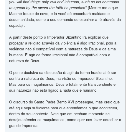
you will find things only evil and inhuman, such as his command
to spread by the sword the faith he preached"
(Mostre-me o que
Maomé trouxe de novo, e lá você só encontrará maldade e
desumanidade, como o seu comando de espalhar a fé através da
espada) .
A partir deste ponto o Imperador Bizantino irá explicar que
propagar a religião através da violência é algo irracional, pois a
violência não é compatível com a natureza de Deus e da alma
humana. E agir de forma irracional não é compatível com a
natureza de Deus.
O ponto decisivo da discussão é: agir de forma irracional é ser
contra a natureza de Deus, na visão do Imperador Bizantino.
Mas para os muçulmanos, Deus é totalmente transcendente e
sua natureza não está ligado a nada que é humano.
O discurso do Santo Padre Bento XVI prossegue, mas creio que
até aqui seja sufiiciente para que entendamos o que aconteceu,
dentro do seu contexto. Note que em nenhum momento se
desejou ofender os muçulmanos, como quer nos fazer acreditar a
grande imprensa.