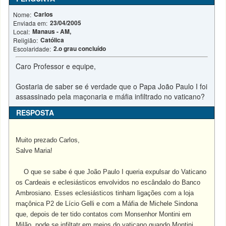
Carlos
Nome:
23/04/2005
Enviada em:
Manaus - AM,
Local:
Católica
Religião:
2.o grau concluído
Escolaridade:
Caro Professor e equipe,
Gostaria de saber se é verdade que o Papa João Paulo I foi
assassinado pela maçonaria e máfia infiltrado no vaticano?
RESPOSTA
Muito prezado Carlos,
Salve Maria!
O que se sabe é que João Paulo I queria expulsar do Vaticano
os Cardeais e eclesiásticos envolvidos no escândalo do Banco
Ambrosiano. Esses eclesiásticos tinham ligações com a loja
maçônica P2 de Lício Gelli e com a Máfia de Michele Sindona
que, depois de ter tido contatos com Monsenhor Montini em
Milão, pode se infiltatr em meios do vaticano quando Montini