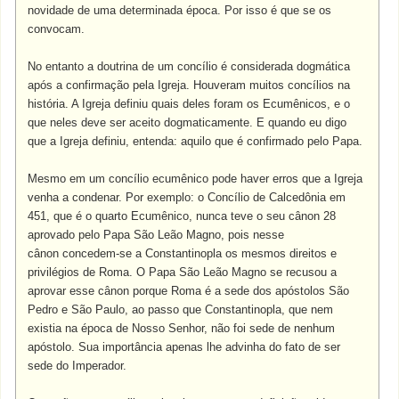
novidade de uma determinada época. Por isso é que se os
convocam.
No entanto a doutrina de um concílio é considerada dogmática
após a confirmação pela Igreja.
Houveram muitos concílios na
história. A Igreja definiu quais deles foram os Ecumênicos, e o
que neles deve ser aceito dogmaticamente. E quando eu digo
que a Igreja definiu, entenda: aquilo que é confirmado pelo Papa.
Mesmo em um concílio ecumênico pode haver erros que a Igreja
venha a condenar. Por exemplo:
o Concílio de Calcedônia em
451, que é o quarto Ecumênico, nunca teve o seu cânon 28
aprovado pelo Papa São Leão Magno, pois nesse
cânon concedem-se a Constantinopla os mesmos direitos e
privilégios de Roma. O Papa São Leão Magno se recusou a
aprovar esse cânon porque Roma é a sede dos apóstolos São
Pedro e São Paulo, ao passo que Constantinopla, que nem
existia na época de Nosso Senhor, não foi sede de nenhum
apóstolo. Sua importância apenas lhe advinha do fato de ser
sede do Imperador.