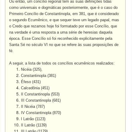
Ou então, um concílio regional tem as suas definições tidas
como universais e dogmáticas posteriormente, que é o caso do
Primeiro Concílio de Constantinopla, em 381, que é considerado
o segundo Ecumênico, e que sequer teve um legado papal, mas
o Credo que rezamos hoje foi formatado por esse Concílio, que
na verdade é uma resposta a uma série de heresias daquela
época. Esse Concílio só foi reconhecido explicitamente pela
Santa Sé no século VI no que se refere às suas proposições de
fé.
A seguir, a lista de todos os concílios ecumênicos realizados:
Nicéia (325),
Constantinopla (381)
Éfeso (431)
Calcedônia (451)
II Constantinopla (553)
III Constantinopla (681)
II Nicéia (787)
IV Constantinopla (870)
I Latrão (1123)
II Latrão (1139)
III Latrão (1179)