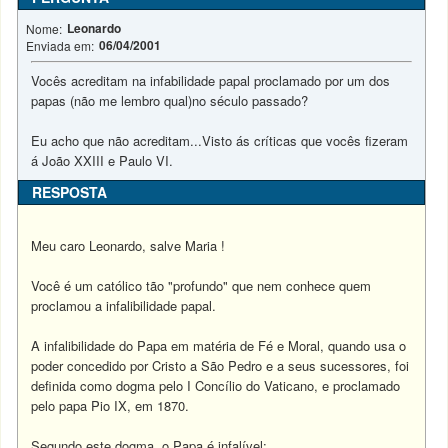
Leonardo
Nome:
06/04/2001
Enviada em:
Vocês acreditam na infabilidade papal proclamado por um dos
papas (não me lembro qual)no século passado?
Eu acho que não acreditam...Visto ás críticas que vocês fizeram
á João XXIII e Paulo VI.
RESPOSTA
Meu caro Leonardo, salve Maria !
Você é um católico tão "profundo" que nem conhece quem
proclamou a infalibilidade papal.
A infalibilidade do Papa em matéria de Fé e Moral, quando usa o
poder concedido por Cristo a São Pedro e a seus sucessores, foi
definida como dogma pelo I Concílio do Vaticano, e proclamado
pelo papa Pio IX, em 1870.
Segundo este dogma, o Papa é infalível: