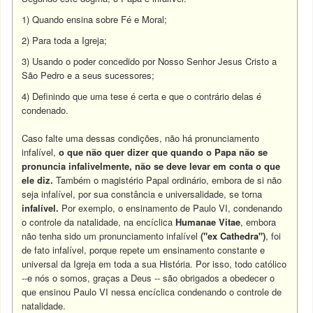
1) Quando ensina sobre Fé e Moral;
2) Para toda a Igreja;
3) Usando o poder concedido por Nosso Senhor Jesus Cristo a
São Pedro e a seus sucessores;
4) Definindo que uma tese é certa e que o contrário delas é
condenado.
Caso falte uma dessas condições, não há pronunciamento
infalível,
o que não quer dizer que quando o Papa não se
pronuncia infalivelmente, não se deve levar em conta o que
ele diz.
Também o magistério Papal ordinário, embora de si não
seja infalível, por sua constância e universalidade, se torna
infalível.
Por exemplo, o ensinamento de Paulo VI, condenando
o controle da natalidade, na encíclica
Humanae Vitae
, embora
não tenha sido um pronunciamento infalível
("ex Cathedra")
, foi
de fato infalível, porque repete um ensinamento constante e
universal da Igreja em toda a sua História. Por isso, todo católico
--e nós o somos, graças a Deus -- são obrigados a obedecer o
que ensinou Paulo VI nessa encíclica condenando o controle de
natalidade.