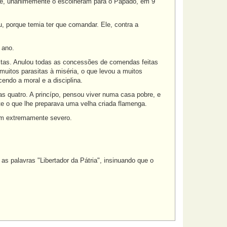
ave, unanimemente o escolheram para o Papado, em 9
iu, porque temia ter que comandar. Ele, contra a
 ano.
stas. Anulou todas as concessões de comendas feitas
uitos parasitas à miséria, o que levou a muitos
endo a moral e a disciplina.
s quatro. A princípo, pensou viver numa casa pobre, e
te o que lhe preparava uma velha criada flamenga.
mem extremamente severo.
s palavras "Libertador da Pátria", insinuando que o