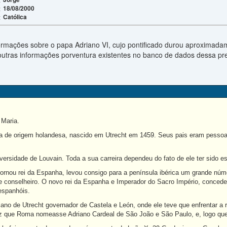
18/08/2000
:
Católica
:
formações sobre o papa Adriano VI, cujo pontificado durou aproxima
e outras informações porventura existentes no banco de dados dessa p
 Maria.
a de origem holandesa, nascido em Utrecht em 1459. Seus pais eram pessoa
versidade de Louvain. Toda a sua carreira dependeu do fato de ele ter sido e
ornou rei da Espanha, levou consigo para a península ibérica um grande núme
 e conselheiro. O novo rei da Espanha e Imperador do Sacro Império, conced
espanhóis.
no de Utrecht governador de Castela e León, onde ele teve que enfrentar a r
ez que Roma nomeasse Adriano Cardeal de São João e São Paulo, e, logo que 