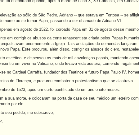
ele foi encontrado quando, após a morte de Leão X, 39 Cardeais, em Concl
 elevação ao sólio de São Pedro, Adriano -- que estava em Tortosa -- se aflig
de nome ao se tornar Papa, passando a ser chamado de Adriano VI.
enas em agosto de 1522, foi coroado Papa em 31 de agosto desse mesmo
te em corrigir os abusos da corte renascentista criada pelos Papas humani
s prejudicavam enormemente a Igreja. Tais anulações de comendas lançaram m
ovo Papa. Este procurou, além disso, corrigir os abusos do clero, restabelec
to ascético, e dispensou os mais de mil cavalariços papais, mantendo apena
onsentiu em viver no Vaticano, onde levava vida austera, comendo frugalmen
u-se no Cardeal Carraffa, fundador dos Teatinos e futuro Papa Paulo IV, ho
nino de Florença, e procurou combater o protestantismo que se alastrava.
mbro de 1523, após um curto pontificado de um ano e oito meses.
m a sua morte, e colocaram na porta da casa de seu médico um letreiro com a
morto por ele.
eito seu pedido, me subscrevo,
r,