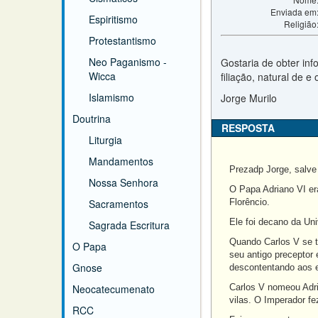
Enviada em
Espiritismo
Religião
Protestantismo
Neo Paganismo -
Gostaria de obter in
Wicca
filiação, natural de 
Islamismo
Jorge Murilo
Doutrina
RESPOSTA
Liturgia
Mandamentos
Prezadp Jorge, salve
Nossa Senhora
O Papa Adriano VI er
Sacramentos
Florêncio.
Ele foi decano da Uni
Sagrada Escritura
Quando Carlos V se t
O Papa
seu antigo preceptor
Gnose
descontentando aos 
Neocatecumenato
Carlos V nomeou Adria
vilas. O Imperador f
RCC