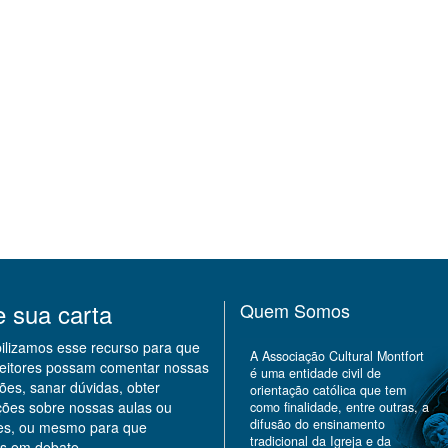
e sua carta
Quem Somos
bilizamos esse recurso para que
A Associação Cultural Montfort
leitores possam comentar nossas
é uma entidade civil de
ões, sanar dúvidas, obter
orientação católica que tem
ções sobre nossas aulas ou
como finalidade, entre outras, a
difusão do ensinamento
des, ou mesmo para que
tradicional da Igreja e da
s em debate.