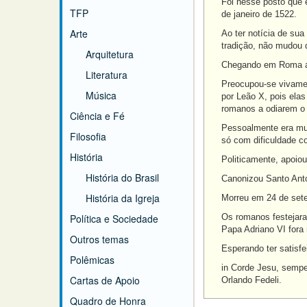
Foi nesse posto que 
TFP
de janeiro de 1522.
Arte
Ao ter notícia de sua
tradição, não mudou 
Arquitetura
Chegando em Roma ap
Literatura
Preocupou-se vivamen
Música
por Leão X, pois ela
romanos a odiarem o n
Ciência e Fé
Pessoalmente era mui
Filosofia
só com dificuldade c
História
Politicamente, apoio
História do Brasil
Canonizou Santo Anto
História da Igreja
Morreu em 24 de sete
Política e Sociedade
Os romanos festejara
Papa Adriano VI fora 
Outros temas
Esperando ter satisf
Polêmicas
in Corde Jesu, sempe
Cartas de Apoio
Orlando Fedeli.
Quadro de Honra