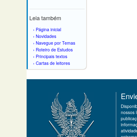
Leia também
Página inicial
Novidades
Navegue por Temas
Roteiro de Estudos
Principais textos
Cartas de leitores
Envi
Disponi
nossos 
publicaç
informa
ativida
entremo