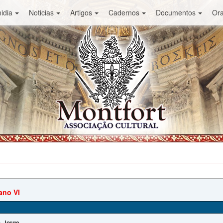
idia
Noticias
Artigos
Cadernos
Documentos
Or
ano VI
Jorge
: