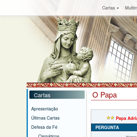
Cartas
Multim
O Papa
Cartas
Apresentação
Últimas Cartas
Papa Adri
Defesa da Fé
PERGUNTA
Cismáticos
Nome