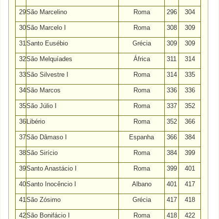
29
São Marcelino
Roma
296
304
30
São Marcelo I
Roma
308
309
31
Santo Eusébio
Grécia
309
309
32
São Melquíades
África
311
314
33
São Silvestre I
Roma
314
335
34
São Marcos
Roma
336
336
35
São Júlio I
Roma
337
352
36
Libério
Roma
352
366
37
São Dâmaso I
Espanha
366
384
38
São Sirício
Roma
384
399
39
Santo Anastácio I
Roma
399
401
40
Santo Inocêncio I
Albano
401
417
41
São Zósimo
Grécia
417
418
42
São Bonifácio I
Roma
418
422