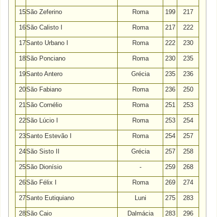
15
São Zeferino
Roma
199
217
16
São Calisto I
Roma
217
222
17
Santo Urbano I
Roma
222
230
18
São Ponciano
Roma
230
235
19
Santo Antero
Grécia
235
236
20
São Fabiano
Roma
236
250
21
São Cornélio
Roma
251
253
22
São Lúcio I
Roma
253
254
23
Santo Estevão I
Roma
254
257
24
São Sisto II
Grécia
257
258
25
São Dionísio
-
259
268
26
São Félix I
Roma
269
274
27
Santo Eutiquiano
Luni
275
283
28
São Caio
Dalmácia
283
296