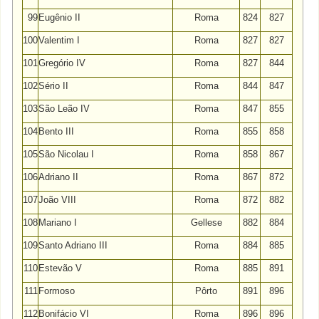
99
Eugênio II
Roma
824
827
100
Valentim I
Roma
827
827
101
Gregório IV
Roma
827
844
102
Sério II
Roma
844
847
103
São Leão IV
Roma
847
855
104
Bento III
Roma
855
858
105
São Nicolau I
Roma
858
867
106
Adriano II
Roma
867
872
107
João VIII
Roma
872
882
108
Mariano I
Gellese
882
884
109
Santo Adriano III
Roma
884
885
110
Estevão V
Roma
885
891
111
Formoso
Pôrto
891
896
112
Bonifácio VI
Roma
896
896