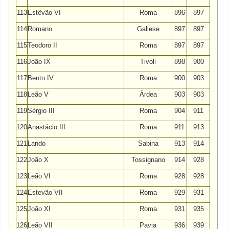
113
Estêvão VI
Roma
896
897
114
Romano
Gallese
897
897
115
Teodoro II
Roma
897
897
116
João IX
Tivoli
898
900
117
Bento IV
Roma
900
903
118
Leão V
Árdea
903
903
119
Sérgio III
Roma
904
911
120
Anastácio III
Roma
911
913
121
Lando
Sabina
913
914
122
João X
Tossignano
914
928
123
Leão VI
Roma
928
928
124
Estevão VII
Roma
929
931
125
João XI
Roma
931
935
126
Leão VII
Pavia
936
939