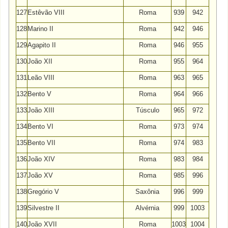
127
Estêvão VIII
Roma
939
942
128
Marino II
Roma
942
946
129
Agapito II
Roma
946
955
130
João XII
Roma
955
964
131
Leão VIII
Roma
963
965
132
Bento V
Roma
964
966
133
João XIII
Túsculo
965
972
134
Bento VI
Roma
973
974
135
Bento VII
Roma
974
983
136
João XIV
Roma
983
984
137
João XV
Roma
985
996
138
Gregório V
Saxônia
996
999
139
Silvestre II
Alvérnia
999
1003
140
João XVII
Roma
1003
1004