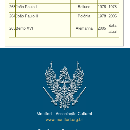
263
João Paulo I
Belluno
1978
1978
264
João Paulo II
Polônia
1978
2005
data
265
Bento XVI
Alemanha
2005
atual
Montfort - Associação Cultural
www.montfort.org.br