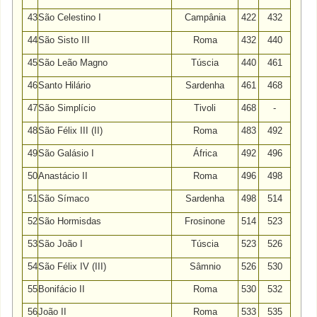
43
São Celestino I
Campânia
422
432
44
São Sisto III
Roma
432
440
45
São Leão Magno
Túscia
440
461
46
Santo Hilário
Sardenha
461
468
47
São Simplício
Tivoli
468
-
48
São Félix III (II)
Roma
483
492
49
São Galásio I
África
492
496
50
Anastácio II
Roma
496
498
51
São Símaco
Sardenha
498
514
52
São Hormisdas
Frosinone
514
523
53
São João I
Túscia
523
526
54
São Félix IV (III)
Sâmnio
526
530
55
Bonifácio II
Roma
530
532
56
João II
Roma
533
535