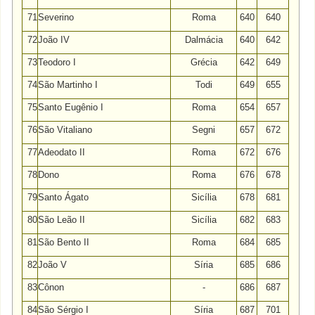
71
Severino
Roma
640
640
72
João IV
Dalmácia
640
642
73
Teodoro I
Grécia
642
649
74
São Martinho I
Todi
649
655
75
Santo Eugênio I
Roma
654
657
76
São Vitaliano
Segni
657
672
77
Adeodato II
Roma
672
676
78
Dono
Roma
676
678
79
Santo Ágato
Sicília
678
681
80
São Leão II
Sicília
682
683
81
São Bento II
Roma
684
685
82
João V
Síria
685
686
83
Cônon
-
686
687
84
São Sérgio I
Síria
687
701