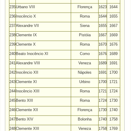
235
Urbano VIII
Florença
1623
1644
236
Inocêncio X
Roma
1644
1655
237
Alexandre VII
Siena
1655
1667
238
Clemente IX
Pistóia
1667
1669
239
Clemente X
Roma
1670
1676
240
Beato Inocêncio XI
Como
1676
1689
241
Alexandre VIII
Veneza
1689
1691
242
Inocêncio XII
Nápoles
1691
1700
243
Clemente XI
Urbino
1700
1721
244
Inocêncio XIII
Roma
1721
1724
245
Bento XIII
Roma
1724
1730
246
Clemente XII
Florença
1730
1740
247
Bento XIV
Bolonha
1740
1758
248
Clemente XIII
Veneza
1758
1769