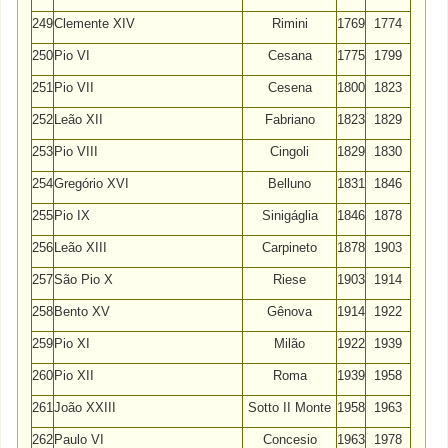
249
Clemente XIV
Rimini
1769
1774
250
Pio VI
Cesana
1775
1799
251
Pio VII
Cesena
1800
1823
252
Leão XII
Fabriano
1823
1829
253
Pio VIII
Cingoli
1829
1830
254
Gregório XVI
Belluno
1831
1846
255
Pio IX
Sinigáglia
1846
1878
256
Leão XIII
Carpineto
1878
1903
257
São Pio X
Riese
1903
1914
258
Bento XV
Gênova
1914
1922
259
Pio XI
Milão
1922
1939
260
Pio XII
Roma
1939
1958
261
João XXIII
Sotto II Monte
1958
1963
262
Paulo VI
Concesio
1963
1978