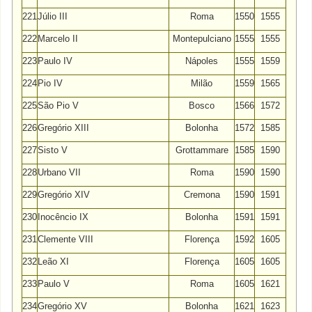
221
Júlio III
Roma
1550
1555
222
Marcelo II
Montepulciano
1555
1555
223
Paulo IV
Nápoles
1555
1559
224
Pio IV
Milão
1559
1565
225
São Pio V
Bosco
1566
1572
226
Gregório XIII
Bolonha
1572
1585
227
Sisto V
Grottammare
1585
1590
228
Urbano VII
Roma
1590
1590
229
Gregório XIV
Cremona
1590
1591
230
Inocêncio IX
Bolonha
1591
1591
231
Clemente VIII
Florença
1592
1605
232
Leão XI
Florença
1605
1605
233
Paulo V
Roma
1605
1621
234
Gregório XV
Bolonha
1621
1623