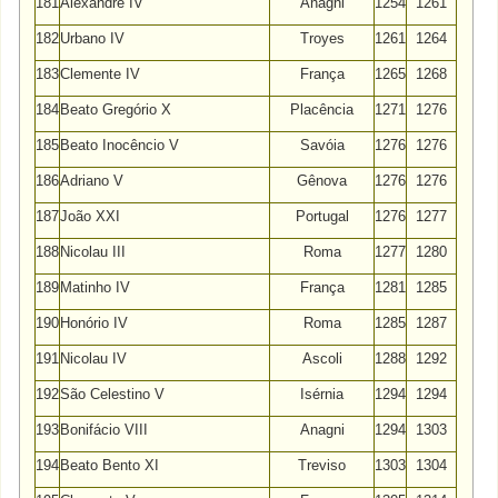
181
Alexandre IV
Anagni
1254
1261
182
Urbano IV
Troyes
1261
1264
183
Clemente IV
França
1265
1268
184
Beato Gregório X
Placência
1271
1276
185
Beato Inocêncio V
Savóia
1276
1276
186
Adriano V
Gênova
1276
1276
187
João XXI
Portugal
1276
1277
188
Nicolau III
Roma
1277
1280
189
Matinho IV
França
1281
1285
190
Honório IV
Roma
1285
1287
191
Nicolau IV
Ascoli
1288
1292
192
São Celestino V
Isérnia
1294
1294
193
Bonifácio VIII
Anagni
1294
1303
194
Beato Bento XI
Treviso
1303
1304