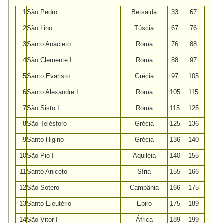
1
São Pedro
Betsaida
33
67
2
São Lino
Túscia
67
76
3
Santo Anacleto
Roma
76
88
4
São Clemente I
Roma
88
97
5
Santo Evaristo
Grécia
97
105
6
Santo Alexandre I
Roma
105
115
7
São Sisto I
Roma
115
125
8
São Telésforo
Grécia
125
136
9
Santo Higino
Grécia
136
140
10
São Pio I
Aquiléia
140
155
11
Santo Aniceto
Síria
155
166
12
São Sotero
Campânia
166
175
13
Santo Eleutério
Epiro
175
189
14
São Vitor I
África
189
199