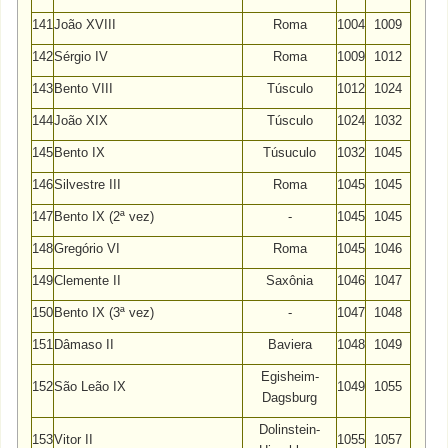
141
João XVIII
Roma
1004
1009
142
Sérgio IV
Roma
1009
1012
143
Bento VIII
Túsculo
1012
1024
144
João XIX
Túsculo
1024
1032
145
Bento IX
Túsuculo
1032
1045
146
Silvestre III
Roma
1045
1045
147
Bento IX (2ª vez)
-
1045
1045
148
Gregório VI
Roma
1045
1046
149
Clemente II
Saxônia
1046
1047
150
Bento IX (3ª vez)
-
1047
1048
151
Dâmaso II
Baviera
1048
1049
Egisheim-
152
São Leão IX
1049
1055
Dagsburg
Dolinstein-
153
Vitor II
1055
1057