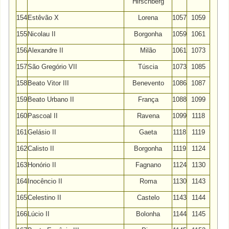
Hirschberg
154
Estêvão X
Lorena
1057
1059
155
Nicolau II
Borgonha
1059
1061
156
Alexandre II
Milão
1061
1073
157
São Gregório VII
Túscia
1073
1085
158
Beato Vitor III
Benevento
1086
1087
159
Beato Urbano II
França
1088
1099
160
Pascoal II
Ravena
1099
1118
161
Gelásio II
Gaeta
1118
1119
162
Calisto II
Borgonha
1119
1124
163
Honório II
Fagnano
1124
1130
164
Inocêncio II
Roma
1130
1143
165
Celestino II
Castelo
1143
1144
166
Lúcio II
Bolonha
1144
1145