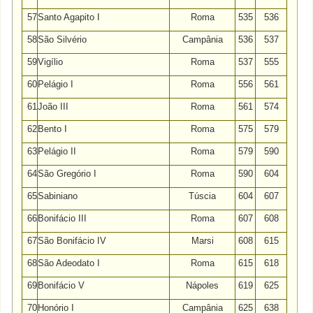
57
Santo Agapito I
Roma
535
536
58
São Silvério
Campânia
536
537
59
Vigílio
Roma
537
555
60
Pelágio I
Roma
556
561
61
João III
Roma
561
574
62
Bento I
Roma
575
579
63
Pelágio II
Roma
579
590
64
São Gregório I
Roma
590
604
65
Sabiniano
Túscia
604
607
66
Bonifácio III
Roma
607
608
67
São Bonifácio IV
Marsi
608
615
68
São Adeodato I
Roma
615
618
69
Bonifácio V
Nápoles
619
625
70
Honório I
Campânia
625
638