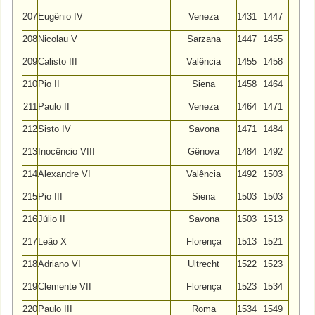
207
Eugênio IV
Veneza
1431
1447
208
Nicolau V
Sarzana
1447
1455
209
Calisto III
Valência
1455
1458
210
Pio II
Siena
1458
1464
211
Paulo II
Veneza
1464
1471
212
Sisto IV
Savona
1471
1484
213
Inocêncio VIII
Gênova
1484
1492
214
Alexandre VI
Valência
1492
1503
215
Pio III
Siena
1503
1503
216
Júlio II
Savona
1503
1513
217
Leão X
Florença
1513
1521
218
Adriano VI
Ultrecht
1522
1523
219
Clemente VII
Florença
1523
1534
220
Paulo III
Roma
1534
1549