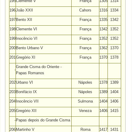
195
Clemente V
França
1305
1314
196
João XXII
Cahors
1316
1334
197
Bento XII
França
1335
1342
198
Clemente VI
França
1342
1352
199
Inocêncio VI
França
1352
1352
200
Bento Urbano V
França
1362
1370
201
Gregório XI
França
1370
1378
Grande Cisma do Oriente -
-
Papas Romanos
202
Urbano VI
Nápoles
1378
1389
203
Bonifácio IX
Nápoles
1389
1404
204
Inocêncio VII
Sulmona
1404
1406
205
Gregório XII
Veneza
1406
1415
-
Papas depois do Grande Cisma
206
Martinho V
Roma
1417
1431