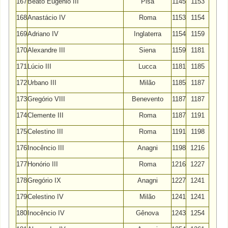
167
Beato Eugênio III
Pisa
1145
1153
168
Anastácio IV
Roma
1153
1154
169
Adriano IV
Inglaterra
1154
1159
170
Alexandre III
Siena
1159
1181
171
Lúcio III
Lucca
1181
1185
172
Urbano III
Milão
1185
1187
173
Gregório VIII
Benevento
1187
1187
174
Clemente III
Roma
1187
1191
175
Celestino III
Roma
1191
1198
176
Inocêncio III
Anagni
1198
1216
177
Honório III
Roma
1216
1227
178
Gregório IX
Anagni
1227
1241
179
Celestino IV
Milão
1241
1241
180
Inocêncio IV
Gênova
1243
1254