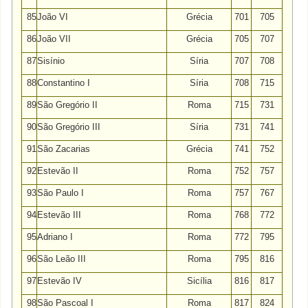
85
João VI
Grécia
701
705
86
João VII
Grécia
705
707
87
Sisínio
Síria
707
708
88
Constantino I
Síria
708
715
89
São Gregório II
Roma
715
731
90
São Gregório III
Síria
731
741
91
São Zacarias
Grécia
741
752
92
Estevão II
Roma
752
757
93
São Paulo I
Roma
757
767
94
Estevão III
Roma
768
772
95
Adriano I
Roma
772
795
96
São Leão III
Roma
795
816
97
Estevão IV
Sicília
816
817
98
São Pascoal I
Roma
817
824