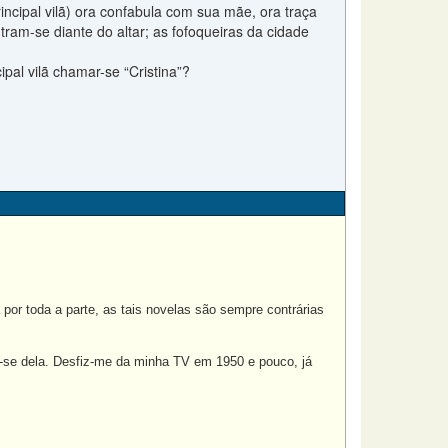
rincipal vilã) ora confabula com sua mãe, ora traça
m-se diante do altar; as fofoqueiras da cidade
pal vilã chamar-se “Cristina”?
r toda a parte, as tais novelas são sempre contrárias
r-se dela. Desfiz-me da minha TV em 1950 e pouco, já