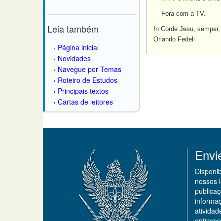
Fora com a TV.
Leia também
In Corde Jesu, semper,
Orlando Fedeli
Página inicial
Novidades
Navegue por Temas
Roteiro de Estudos
Principais textos
Cartas de leitores
Envi
Disponi
nossos 
publicaç
informa
ativida
entremo