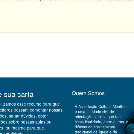
e sua carta
Quem Somos
bilizamos esse recurso para que
A Associação Cultural Montfort
leitores possam comentar nossas
é uma entidade civil de
ões, sanar dúvidas, obter
orientação católica que tem
ções sobre nossas aulas ou
como finalidade, entre outras, a
difusão do ensinamento
des, ou mesmo para que
tradicional da Igreja e da
s em debate.