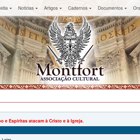
idia
Noticias
Artigos
Cadernos
Documentos
Or
 e Espíritas atacam à Cristo e à Igreja.
Laize
: