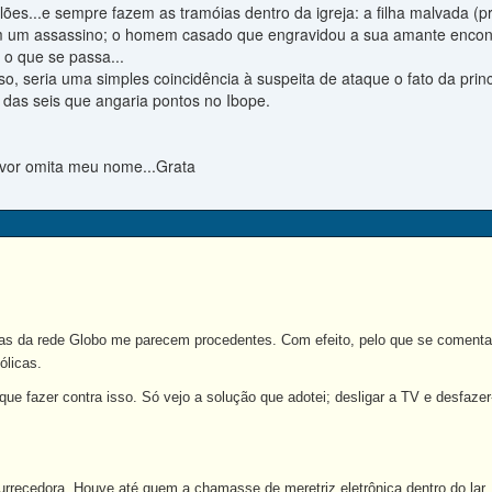
ilões...e sempre fazem as tramóias dentro da igreja: a filha malvada (p
m um assassino; o homem casado que engravidou a sua amante encontra
r o que se passa...
o, seria uma simples coincidência à suspeita de ataque o fato da princi
 das seis que angaria pontos no Ibope.
avor omita meu nome...Grata
s da rede Globo me parecem procedentes. Com efeito, pelo que se comenta po
ólicas.
 fazer contra isso. Só vejo a solução que adotei; desligar a TV e desfaze
ecedora. Houve até quem a chamasse de meretriz eletrônica dentro do lar.