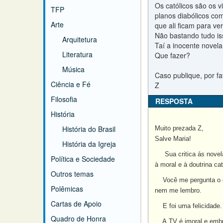
Os católicos são os v
TFP
planos diabólicos co
Arte
que ali ficam para ve
Não bastando tudo iss
Arquitetura
Taí a inocente novela
Literatura
Que fazer?
Música
Caso publique, por f
Ciência e Fé
Z
Filosofia
RESPOSTA
História
História do Brasil
Muito prezada Z,
Salve Maria!
História da Igreja
Sua critica ás novela
Política e Sociedade
à moral e à doutrina cat
Outros temas
Você me pergunta o que
Polêmicas
nem me lembro.
Cartas de Apoio
E foi uma felicidade.
Quadro de Honra
A TV é imoral e emburr