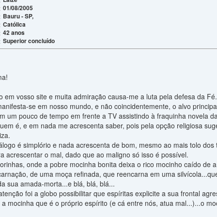
01/08/2005
:
Bauru - SP,
:
Católica
:
42 anos
:
Superior concluído
:
ma!
o em vosso site e muita admiração causa-me a luta pela defesa da Fé
manifesta-se em nosso mundo, e não coincidentemente, o alvo principal
am um pouco de tempo em frente a TV assistindo à fraquinha novela da
quem é, e em nada me acrescenta saber, pois pela opção religiosa suger
iza.
iálogo é simplório e nada acrescenta de bom, mesmo ao mais tolo dos 
a acrescentar o mal, dado que ao maligno só isso é possível.
torinhas, onde a pobre mocinha bonita deixa o rico mocinho caído de 
arnação, de uma moça refinada, que reencarna em uma silvícola...que
da sua amada-morta...e blá, blá, blá...
nção foi a globo possibilitar que espíritas explicite a sua frontal ag
do a mocinha que é o próprio espírito (e cá entre nós, atua mal...)...o 