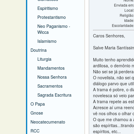
Enviada em
Espiritismo
Local
Religião
Protestantismo
Idade
Escolaridade
Neo Paganismo -
Wicca
Caros Senhores,
Islamismo
Salve Maria Santíssi
Doutrina
Liturgia
Muito tenho aprendid
ardilosa, o demônio 
Mandamentos
Não sei se já perder
Nossa Senhora
O novelista, não sei 
diálogo parvo que util
Sacramentos
A trama é pobre, o d
Sagrada Escritura
novelesca só veio par
A trama repete as es
O Papa
Acresce aí uma reenc
Gnose
vê nos olhos o olhar 
O que me chamou a ate
Neocatecumenato
são espíritas...tiran
RCC
espíritos, etc...