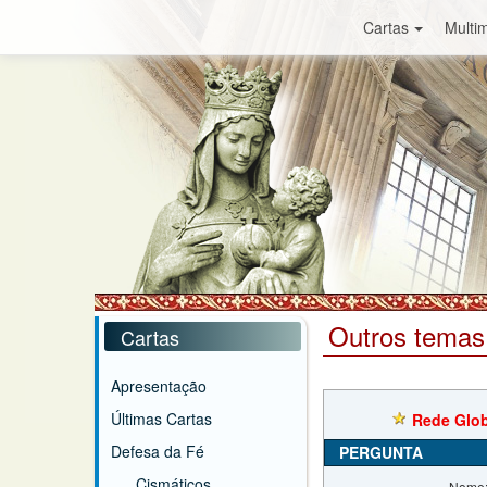
Cartas
Multim
Outros temas
Cartas
Apresentação
Últimas Cartas
Rede Globo
Defesa da Fé
PERGUNTA
Cismáticos
Nome