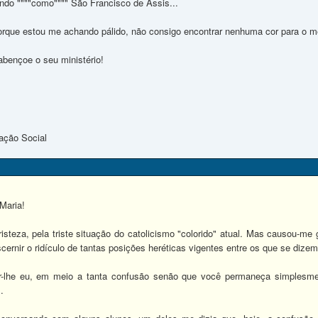
vendo """"como"""" São Francisco de Assis...
porque estou me achando pálido, não consigo encontrar nenhuma cor para o me
bençoe o seu ministério!
cação Social
Maria!
steza, pela triste situação do catolicismo "colorido" atual. Mas causou-me 
cernir o ridículo de tantas posições heréticas vigentes entre os que se dizem 
-lhe eu, em meio a tanta confusão senão que você permaneça simples
.