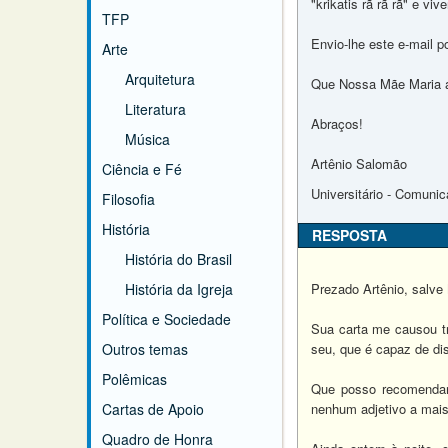
"krikatis rã rã rã" e vi
TFP
Envio-lhe este e-mail 
Arte
Arquitetura
Que Nossa Mãe Maria a
Literatura
Abraços!
Música
Artênio Salomão
Ciência e Fé
Universitário - Comuni
Filosofia
História
RESPOSTA
História do Brasil
História da Igreja
Prezado Artênio, salve 
Política e Sociedade
Sua carta me causou tri
Outros temas
seu, que é capaz de dis
Polêmicas
Que posso recomendar
Cartas de Apoio
nenhum adjetivo a mais
Quadro de Honra