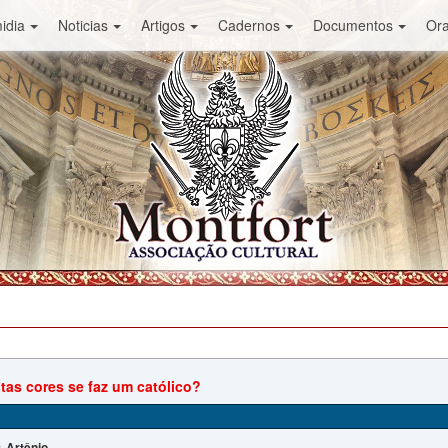
idia
Noticias
Artigos
Cadernos
Documentos
Or
as cores se faz um católico?
Artênio
: