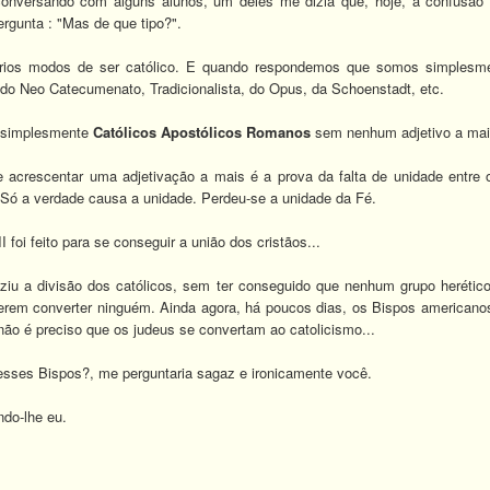
conversando com alguns alunos, um deles me dizia que, hoje, a confusão é
rgunta : "Mas de que tipo?".
ios modos de ser católico. E quando respondemos que somos simplesmen
o Neo Catecumenato, Tradicionalista, do Opus, da Schoenstadt, etc.
e simplesmente
Católicos Apostólicos Romanos
sem nenhum adjetivo a mai
acrescentar uma adjetivação a mais é a prova da falta de unidade entre os 
. Só a verdade causa a unidade. Perdeu-se a unidade da Fé.
I foi feito para se conseguir a união dos cristãos...
uziu a divisão dos católicos, sem ter conseguido que nenhum grupo herético
rem converter ninguém. Ainda agora, há poucos dias, os Bispos american
ão é preciso que os judeus se convertam ao catolicismo...
 desses Bispos?, me perguntaria sagaz e ironicamente você.
ndo-lhe eu.