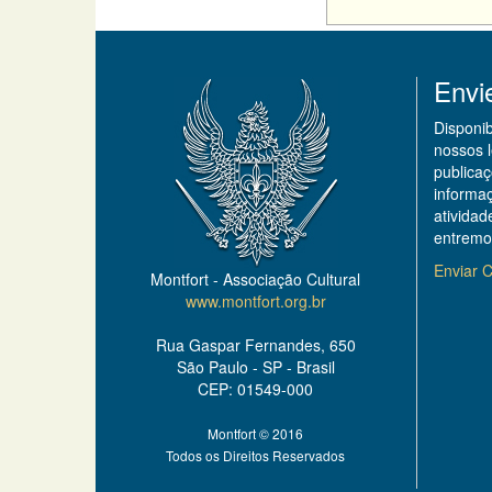
Envi
Disponi
nossos 
publicaç
informa
ativida
entremo
Enviar C
Montfort - Associação Cultural
www.montfort.org.br
Rua Gaspar Fernandes, 650
São Paulo - SP - Brasil
CEP: 01549-000
Montfort © 2016
Todos os Direitos Reservados