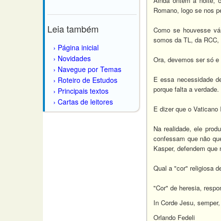
Ainda ontem à noite, 
Romano, logo se nos pe
Leia também
Como se houvesse vár
somos da TL, da RCC, d
Página inicial
Novidades
Ora, devemos ser só 
Navegue por Temas
E essa necessidade de 
Roteiro de Estudos
porque falta a verdade
Principais textos
Cartas de leitores
E dizer que o Vaticano I
Na realidade, ele prod
confessam que não que
Kasper, defendem que n
Qual a "cor" religiosa
"Cor" de heresia, respo
In Corde Jesu, semper,
Orlando Fedeli