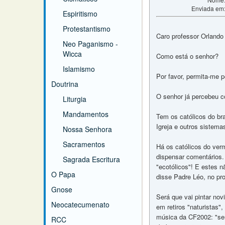
Enviada em
Espiritismo
Protestantismo
Caro professor Orlando 
Neo Paganismo -
Wicca
Como está o senhor?
Islamismo
Por favor, permita-me pe
Doutrina
O senhor já percebeu c
Liturgia
Mandamentos
Tem os católicos do br
Igreja e outros sistemas
Nossa Senhora
Sacramentos
Há os católicos do ver
dispensar comentários. 
Sagrada Escritura
"ecotólicos"! E estes
O Papa
disse Padre Léo, no pr
Gnose
Será que vai pintar no
Neocatecumenato
em retiros "naturistas
música da CF2002: "ser
RCC