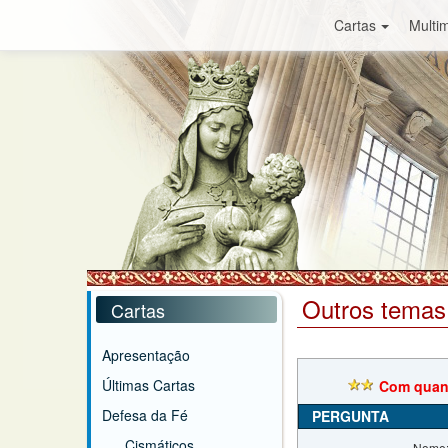
Cartas
Multim
Outros temas
Cartas
Apresentação
Últimas Cartas
Com quant
Defesa da Fé
PERGUNTA
Cismáticos
Nome