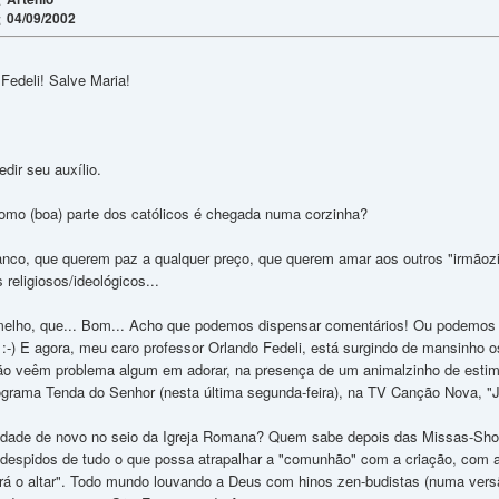
04/09/2002
:
Fedeli! Salve Maria!
dir seu auxílio.
omo (boa) parte dos católicos é chegada numa corzinha?
anco, que querem paz a qualquer preço, que querem amar aos outros "irmãozin
 religiosos/ideológicos...
melho, que... Bom... Acho que podemos dispensar comentários! Ou podemos f
:-) E agora, meu caro professor Orlando Fedeli, está surgindo de mansinho os
 não veêm problema algum em adorar, na presença de um animalzinho de est
ograma Tenda do Senhor (nesta última segunda-feira), na TV Canção Nova, "
vidade de novo no seio da Igreja Romana? Quem sabe depois das Missas-Sho
", despidos de tudo o que possa atrapalhar a "comunhão" com a criação, com
á o altar". Todo mundo louvando a Deus com hinos zen-budistas (numa versão