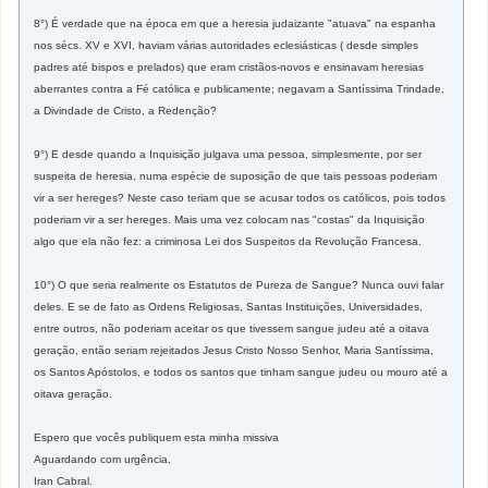
8°) É verdade que na época em que a heresia judaizante "atuava" na espanha
nos sécs. XV e XVI, haviam várias autoridades eclesiásticas ( desde simples
padres até bispos e prelados) que eram cristãos-novos e ensinavam heresias
aberrantes contra a Fé católica e publicamente; negavam a Santíssima Trindade,
a Divindade de Cristo, a Redenção?
9°) E desde quando a Inquisição julgava uma pessoa, simplesmente, por ser
suspeita de heresia, numa espécie de suposição de que tais pessoas poderiam
vir a ser hereges? Neste caso teriam que se acusar todos os católicos, pois todos
poderiam vir a ser hereges. Mais uma vez colocam nas "costas" da Inquisição
algo que ela não fez: a criminosa Lei dos Suspeitos da Revolução Francesa.
10°) O que seria realmente os Estatutos de Pureza de Sangue? Nunca ouvi falar
deles. E se de fato as Ordens Religiosas, Santas Instituições, Universidades,
entre outros, não poderiam aceitar os que tivessem sangue judeu até a oitava
geração, então seriam rejeitados Jesus Cristo Nosso Senhor, Maria Santíssima,
os Santos Apóstolos, e todos os santos que tinham sangue judeu ou mouro até a
oitava geração.
Espero que vocês publiquem esta minha missiva
Aguardando com urgência,
Iran Cabral.