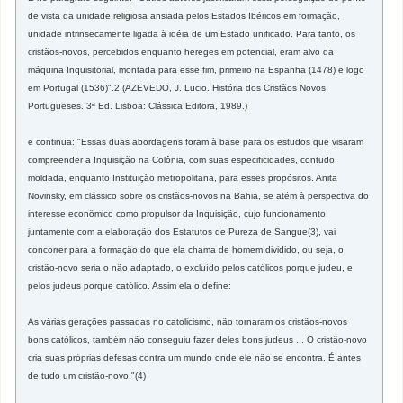
de vista da unidade religiosa ansiada pelos Estados Ibéricos em formação,
unidade intrinsecamente ligada à idéia de um Estado unificado. Para tanto, os
cristãos-novos, percebidos enquanto hereges em potencial, eram alvo da
máquina Inquisitorial, montada para esse fim, primeiro na Espanha (1478) e logo
em Portugal (1536)".2 (AZEVEDO, J. Lucio. História dos Cristãos Novos
Portugueses. 3ª Ed. Lisboa: Clássica Editora, 1989.)
e continua: "Essas duas abordagens foram à base para os estudos que visaram
compreender a Inquisição na Colônia, com suas especificidades, contudo
moldada, enquanto Instituição metropolitana, para esses propósitos. Anita
Novinsky, em clássico sobre os cristãos-novos na Bahia, se atém à perspectiva do
interesse econômico como propulsor da Inquisição, cujo funcionamento,
juntamente com a elaboração dos Estatutos de Pureza de Sangue(3), vai
concorrer para a formação do que ela chama de homem dividido, ou seja, o
cristão-novo seria o não adaptado, o excluído pelos católicos porque judeu, e
pelos judeus porque católico. Assim ela o define:
As várias gerações passadas no catolicismo, não tornaram os cristãos-novos
bons católicos, também não conseguiu fazer deles bons judeus ... O cristão-novo
cria suas próprias defesas contra um mundo onde ele não se encontra. É antes
de tudo um cristão-novo."(4)