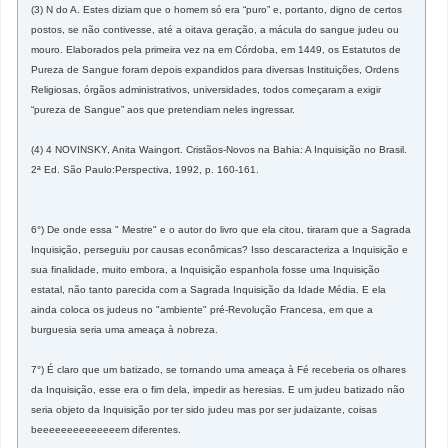
(3) N do A. Estes diziam que o homem só era “puro” e, portanto, digno de certos
postos, se não contivesse, até a oitava geração, a mácula do sangue judeu ou
mouro. Elaborados pela primeira vez na em Córdoba, em 1449, os Estatutos de
Pureza de Sangue foram depois expandidos para diversas Instituições, Ordens
Religiosas, órgãos administrativos, universidades, todos começaram a exigir
“pureza de Sangue” aos que pretendiam neles ingressar.
(4) 4 NOVINSKY, Anita Waingort. Cristãos-Novos na Bahia: A Inquisição no Brasil.
2ª Ed. São Paulo:Perspectiva, 1992, p. 160-161.
6°) De onde essa " Mestre" e o autor do livro que ela citou, tiraram que a Sagrada
Inquisição, perseguiu por causas econômicas? Isso descaracteriza a Inquisição e
sua finalidade, muito embora, a Inquisição espanhola fosse uma Inquisição
estatal, não tanto parecida com a Sagrada Inquisição da Idade Média. E ela
ainda coloca os judeus no "ambiente" pré-Revolução Francesa, em que a
burguesia seria uma ameaça à nobreza.
7°) É claro que um batizado, se tornando uma ameaça à Fé receberia os olhares
da Inquisição, esse era o fim dela, impedir as heresias. E um judeu batizado não
seria objeto da Inquisição por ter sido judeu mas por ser judaizante, coisas
beeeeeeeeeeeeeem diferentes.