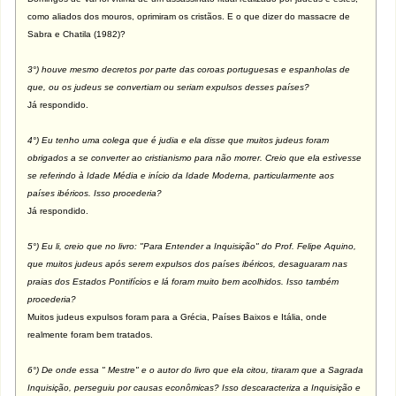
como aliados dos mouros, oprimiram os cristãos. E o que dizer do massacre de
Sabra e Chatila (1982)?
3°) houve mesmo decretos por parte das coroas portuguesas e espanholas de
que, ou os judeus se convertiam ou seriam expulsos desses países?
Já respondido.
4°) Eu tenho uma colega que é judia e ela disse que muitos judeus foram
obrigados a se converter ao cristianismo para não morrer. Creio que ela estìvesse
se referindo à Idade Média e início da Idade Moderna, particularmente aos
países ibéricos. Isso procederia?
Já respondido.
5°) Eu li, creio que no livro: "Para Entender a Inquisição" do Prof. Felipe Aquino,
que muitos judeus após serem expulsos dos países ibéricos, desaguaram nas
praias dos Estados Pontifícios e lá foram muito bem acolhidos. Isso também
procederia?
Muitos judeus expulsos foram para a Grécia, Países Baixos e Itália, onde
realmente foram bem tratados.
6°) De onde essa " Mestre" e o autor do livro que ela citou, tiraram que a Sagrada
Inquisição, perseguiu por causas econômicas? Isso descaracteriza a Inquisição e