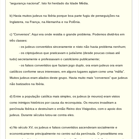
“segurança nacional”. Isto foi herdado da Idade Média.
b) Havia muitos judeus na Ibéria porque boa parte fugiu de perseguições na
Inglaterra, na França, na Alemanha e na Polônia.
c) “Conversos”. Aqui era onde residia o grande problema. Podemos dividi-los em
três classes:
- os judeus convertidos sinceramente e nisto não havia problema nenhum;
- os criptojudeus que praticavam o judaísmo (desde poucas coisas até
tudo) secretamente e professavam o catolicismo publicamente;
- os falsos convertidos que faziam jogo duplo, ora eram judeus ora eram
católicos conforme seus interesses, em alguns lugares agiam como uma “máfia”.
Muitos judeus eram aliados deste grupo. Havia muito mais “conversos” que judeus
não batizados na Ibéria.
d) Entre a população católica mais simples, os judeus (e mouros) eram vistos
como inimigos históricos por causa da reconquista. Os mouros invadiram a
península Ibérica e destruíram o então Reino dos Visigodos, com o apoio dos
judeus. Durante séculos lutou-se contra eles.
e) No século XV, os judeus e falsos convertidos ascenderam socialmente e
economicamente principalmente no centro sul da península. O proselitismo era