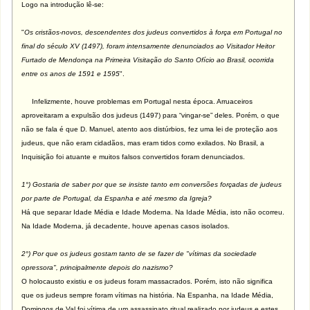
Logo na introdução lê-se:
"
Os cristãos-novos, descendentes dos judeus convertidos à força em Portugal no
final do século XV (1497), foram intensamente denunciados ao Visitador Heitor
Furtado de Mendonça na Primeira Visitação do Santo Ofício ao Brasil, ocorrida
entre os anos de 1591 e 1595
".
Infelizmente, houve problemas em Portugal nesta época. Arruaceiros
aproveitaram a expulsão dos judeus (1497) para “vingar-se” deles. Porém, o que
não se fala é que D. Manuel, atento aos distúrbios, fez uma lei de proteção aos
judeus, que não eram cidadãos, mas eram tidos como exilados. No Brasil, a
Inquisição foi atuante e muitos falsos convertidos foram denunciados.
1°) Gostaria de saber por que se insiste tanto em conversões forçadas de judeus
por parte de Portugal, da Espanha e até mesmo da Igreja?
Há que separar Idade Média e Idade Moderna. Na Idade Média, isto não ocorreu.
Na Idade Moderna, já decadente, houve apenas casos isolados.
2°) Por que os judeus gostam tanto de se fazer de "vítimas da sociedade
opressora", principalmente depois do nazismo?
O holocausto existiu e os judeus foram massacrados. Porém, isto não significa
que os judeus sempre foram vítimas na história. Na Espanha, na Idade Média,
Domingos de Val foi vítima de um assassinato ritual realizado por judeus e estes,