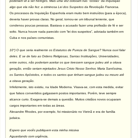
poderiam vir a ser hereges. Mais uma vez colocam nas "costas" da Inquisição
algo que ela não fez: a criminosa Lei dos Suspeitos da Revolução Francesa.
Os processos da Inquisição Espanhola eram muito bem instruídos (para a época),
deveria haver provas claras. No geral, tornou-se um tribunal leniente, que
condenou poucas pessoas. Bastava o acusado fazer uma profissão de fé e ser
solto. Nunca houve nada parecido com “lei dos suspeitos”, adotada também em
Cuba e nos países comunistas.
10°) O que seria realmente os Estatutos de Pureza de Sangue? Nunca ouvi falar
deles. E se de fato as Ordens Religiosas, Santas Instituições, Universidades,
entre outros, não poderiam aceitar os que tivessem sangue judeu até a oitava
geração, então seriam rejeitados Jesus Cristo Nosso Senhor, Maria Santíssima,
os Santos Apóstolos, e todos os santos que tinham sangue judeu ou mouro até
a oitava geração.
Infelizmente, isto existiu, na Idade Moderna. Visava-se, com esta medida, evitar
que falsos convertidos galgassem postos importantes. Porém, teve sempre
alcance curto. Exagera-se demais a questão. Muitos cristãos novos ocuparam
cargos importantes em todas as áreas.
Alexandre Rhodes, por exemplo, foi missionário no Vietnã e era de família
judaica.
Espero que vocês publiquem esta minha missiva
Aguardando com urgência,