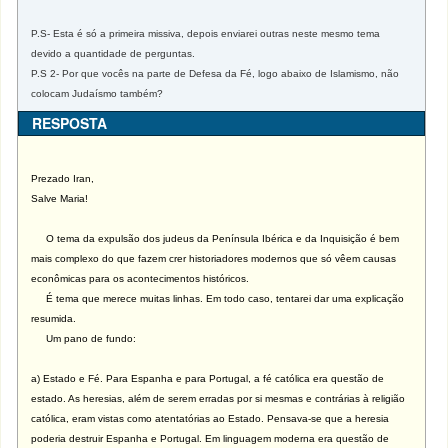
P.S- Esta é só a primeira missiva, depois enviarei outras neste mesmo tema
devido a quantidade de perguntas.
P.S 2- Por que vocês na parte de Defesa da Fé, logo abaixo de Islamismo, não
colocam Judaísmo também?
RESPOSTA
Prezado Iran,
Salve Maria!
O tema da expulsão dos judeus da Península Ibérica e da Inquisição é bem
mais complexo do que fazem crer historiadores modernos que só vêem causas
econômicas para os acontecimentos históricos.
É tema que merece muitas linhas. Em todo caso, tentarei dar uma explicação
resumida.
Um pano de fundo:
a) Estado e Fé. Para Espanha e para Portugal, a fé católica era questão de
estado. As heresias, além de serem erradas por si mesmas e contrárias à religião
católica, eram vistas como atentatórias ao Estado. Pensava-se que a heresia
poderia destruir Espanha e Portugal. Em linguagem moderna era questão de