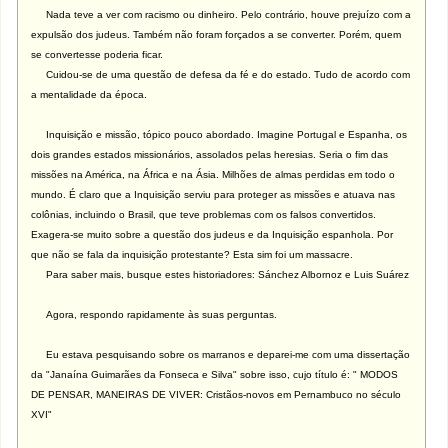
Nada teve a ver com racismo ou dinheiro. Pelo contrário, houve prejuízo com a
expulsão dos judeus. Também não foram forçados a se converter. Porém, quem
se convertesse poderia ficar.
Cuidou-se de uma questão de defesa da fé e do estado. Tudo de acordo com
a mentalidade da época.
Inquisição e missão, tópico pouco abordado. Imagine Portugal e Espanha, os
dois grandes estados missionários, assolados pelas heresias. Seria o fim das
missões na América, na África e na Ásia. Milhões de almas perdidas em todo o
mundo. É claro que a Inquisição serviu para proteger as missões e atuava nas
colônias, incluindo o Brasil, que teve problemas com os falsos convertidos.
Exagera-se muito sobre a questão dos judeus e da Inquisição espanhola. Por
que não se fala da inquisição protestante? Esta sim foi um massacre.
Para saber mais, busque estes historiadores: Sánchez Albornoz e Luis Suárez
Agora, respondo rapidamente às suas perguntas.
Eu estava pesquisando sobre os marranos e deparei-me com uma dissertação
da "Janaína Guimarães da Fonseca e Silva" sobre isso, cujo título é: " MODOS
DE PENSAR, MANEIRAS DE VIVER: Cristãos-novos em Pernambuco no século
XVI"