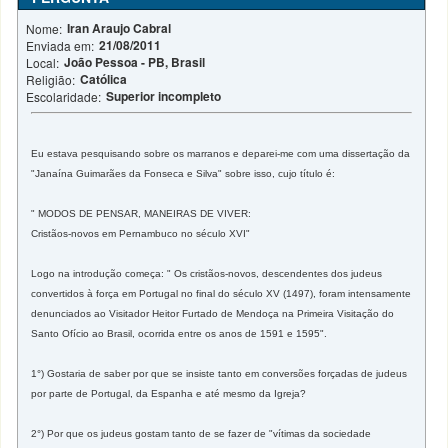
Iran Araujo Cabral
Nome:
21/08/2011
Enviada em:
João Pessoa - PB, Brasil
Local:
Católica
Religião:
Superior incompleto
Escolaridade:
Eu estava pesquisando sobre os marranos e deparei-me com uma dissertação da
"Janaína Guimarães da Fonseca e Silva" sobre isso, cujo título é:
" MODOS DE PENSAR, MANEIRAS DE VIVER:
Cristãos-novos em Pernambuco no século XVI"
Logo na introdução começa: " Os cristãos-novos, descendentes dos judeus
convertidos à força em Portugal no final do século XV (1497), foram intensamente
denunciados ao Visitador Heitor Furtado de Mendoça na Primeira Visitação do
Santo Ofício ao Brasil, ocorrida entre os anos de 1591 e 1595".
1°) Gostaria de saber por que se insiste tanto em conversões forçadas de judeus
por parte de Portugal, da Espanha e até mesmo da Igreja?
2°) Por que os judeus gostam tanto de se fazer de "vítimas da sociedade