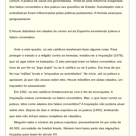
comum. A prática de usura era generalizada. Temia-se pela influência exagerada
dos falsos convertidos e dos judeus nas questões de Estado. Autoridades civis e
eclesiásticas foram influenciadas pelas práticas judaizantes. A heresia avançava
perigosamente.
f) Houve distúrbios em cidades do centro sul da Espanha envolvendo judeus e
falsos convertidos.
Ante a este quadro, os reis católicos resolveram fazer alguma coisa. Para
proteger o estado e a religião contra as heresias, instalou-se a Inquisição (1478),
que só agia sobre os batizados. O alvo principal eram os falsos convertidos, era
hora de por fim no “jogo duplo” ou se é católico ou se é judeu. Era hora de por
fim nas “máfias” locais e “enquadrar as autoridades”. No início, até os judeus a
apoiaram, já que não atuava sobre eles. Houve rebeliões em várias cidades, um
inquisidor foi assassinado.
Em 1492, os reis católicos fortaleceram-se com o fim da reconquista. A
Inquisição estava controlando os falsos convertidos. Mas, o que fazer contra os
judeus, tidos como aliados dos falsos convertidos? A Inquisição não poderia atuar
sobre eles. Depois de idas e vindas expulsou-se os judeus (1492), lembrando
que eles não tinham status completos de cidadãos.
Ninguém sabe o número de judeus expulsos, provavelmente foi por volta de
40.000, um estádio de futebol lotado. Número bem baixo perto das migrações
forçadas para Israel do século XX.