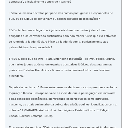
opressora", principalmente depois do nazismo?
3°) houve mesmo decretos por parte das coroas portuguesas e espanholas de
que, ou os judeus se convertiam ou seriam expulsos desses países?
4°) Eu tenho uma colega que é judia e ela disse que muitos judeus foram
obrigados a se converter ao cristianismo para não morrer. Creio que ela estìvesse
se referindo à Idade Média e início da Idade Moderna, particularmente aos
países ibéricos. Isso procederia?
5°) Eu li, creio que no livro: "Para Entender a Inquisição" do Prof. Felipe Aquino,
que muitos judeus após serem expulsos dos países ibéricos, desaguaram nas
praias dos Estados Pontifícios e lá foram muito bem acolhidos. Isso também
procederia?
Depois ela continua : " Muitos estudiosos se dedicaram a compreender a ação da
Inquisição Ibérica, uns apoiando-se na idéia de que a perseguição era motivada
pelas condições econômicas, identificando os perseguidos como burguesia
nascente, os quais seriam alvo da cobiça dos cristãos-velhos, identificados com a
nobreza".1 (SARAIVA, Antônio José. Inquisição e Cristãos-Novos. 5ª Edição.
Lisboa: Editorial Estampa, 1985).
E no parágrafo seguinte: "Outros autores justificaram essa perseguição do ponto