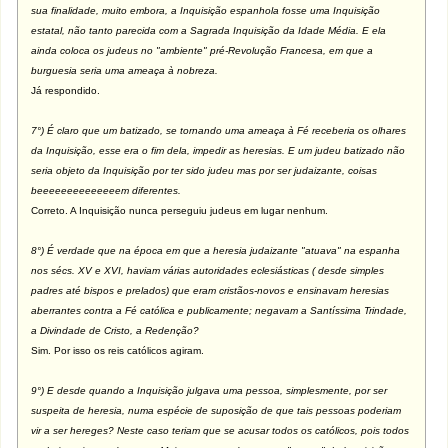
sua finalidade, muito embora, a Inquisição espanhola fosse uma Inquisição
estatal, não tanto parecida com a Sagrada Inquisição da Idade Média. E ela
ainda coloca os judeus no "ambiente" pré-Revolução Francesa, em que a
burguesia seria uma ameaça à nobreza.
Já respondido.
7°) É claro que um batizado, se tornando uma ameaça à Fé receberia os olhares
da Inquisição, esse era o fim dela, impedir as heresias. E um judeu batizado não
seria objeto da Inquisição por ter sido judeu mas por ser judaizante, coisas
beeeeeeeeeeeeeem diferentes.
Correto. A Inquisição nunca perseguiu judeus em lugar nenhum.
8°) É verdade que na época em que a heresia judaizante "atuava" na espanha
nos sécs. XV e XVI, haviam várias autoridades eclesiásticas ( desde simples
padres até bispos e prelados) que eram cristãos-novos e ensinavam heresias
aberrantes contra a Fé católica e publicamente; negavam a Santíssima Trindade,
a Divindade de Cristo, a Redenção?
Sim. Por isso os reis católicos agiram.
9°) E desde quando a Inquisição julgava uma pessoa, simplesmente, por ser
suspeita de heresia, numa espécie de suposição de que tais pessoas poderiam
vir a ser hereges? Neste caso teriam que se acusar todos os católicos, pois todos