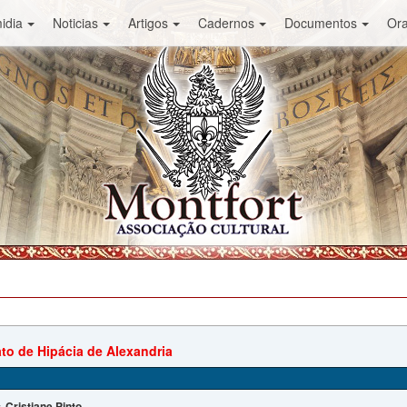
idia
Noticias
Artigos
Cadernos
Documentos
Or
to de Hipácia de Alexandria
Cristiane Pinto
: