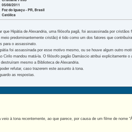
05/08/2011
:
Foz do Iguaçu - PR, Brasil
:
Católica
:
 que Hipátia de Alexandria, uma filósofa pagã, foi assassinada por cristãos f
 meio predominantemente cristão) é tido como um dos fatores que contribuí
os para o assassinato.
ipátia foi assassinada por esse motivo mesmo, ou se houve algum outro mot
o Cirilo mandou matá-la. O filósofo pagão Damáscio atribui explicitamente o a
s destruíram mesmo a Biblioteca de Alexandria.
poder refutar, caso trazerem este assunto à tona.
guardo as respostas.
veio à tona recentemente, ao que parece, por causa de um filme de nome “Á