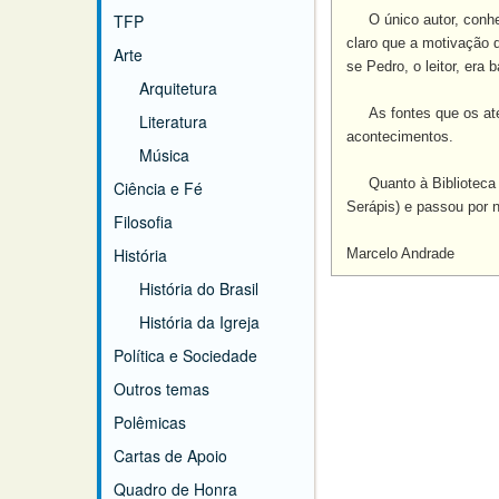
TFP
O único autor, conheci
claro que a motivação d
Arte
se Pedro, o leitor, era
Arquitetura
As fontes que os ateus
Literatura
acontecimentos.
Música
Quanto à Biblioteca de
Ciência e Fé
Serápis) e passou por n
Filosofia
História
Marcelo Andrade
História do Brasil
História da Igreja
Política e Sociedade
Outros temas
Polêmicas
Cartas de Apoio
Quadro de Honra