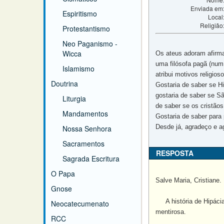
Enviada em
Espiritismo
Local
Religião
Protestantismo
Neo Paganismo -
Wicca
Os ateus adoram afirmar
uma filósofa pagã (num
Islamismo
atribui motivos religios
Doutrina
Gostaria de saber se H
gostaria de saber se Sã
Liturgia
de saber se os cristão
Mandamentos
Gostaria de saber para 
Desde já, agradeço e a
Nossa Senhora
Sacramentos
RESPOSTA
Sagrada Escritura
O Papa
Salve Maria, Cristiane.
Gnose
A história de Hipácia 
Neocatecumenato
mentirosa.
RCC