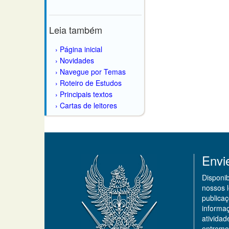
Leia também
Página inicial
Novidades
Navegue por Temas
Roteiro de Estudos
Principais textos
Cartas de leitores
Envi
Disponi
nossos 
publicaç
informa
ativida
entremo