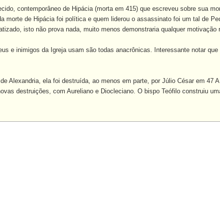
do, contemporâneo de Hipácia (morta em 415) que escreveu sobre sua morte
a morte de Hipácia foi política e quem liderou o assassinato foi um tal de Ped
 batizado, isto não prova nada, muito menos demonstraria qualquer motivação r
 e inimigos da Igreja usam são todas anacrônicas. Interessante notar que 
 Alexandria, ela foi destruída, ao menos em parte, por Júlio César em 47 A.
ovas destruições, com Aureliano e Diocleciano. O bispo Teófilo construiu uma