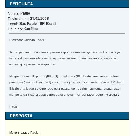
PERGUNTA
Paulo
Nome:
21/02/2008
Enviada em:
São Paulo - SP, Brasil
Local:
Católica
Religião:
Professor Orlando Fedeli.
Tenho procurado na internet pessoas que possam me ajudar com história, e já
tinha visto em seu site e estou agora escrevendo para perguntar o seguinte,
espero que possa me responder.
Na guerra entre Espanha (Filipe II) e Inglaterra (Elizabeth) como os espanhois
perderam (armada invencível) esta guerra pois estava em maior número? O filme,
Elizabeth a idade de ouro, que está passando nos cinemas tenta retratar este
momento da história destes dois países. O senhor, por favor, pode me ajudar?
Paulo.
RESPOSTA
Muito prezado Paulo,