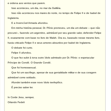
e ordena aos ventos que parem.
Isso aconteceu, um dia, no mar da Galiléia.
Isso não aconteceu nos mares do norte, no tempo de Felipe II e de Isabel de
Inglaterra.
E a Invencível Armada afundou.
Em minha história pessoal, Dr. Plínio promoveu, um dia um debate -- que não
procurei--, fazendo um argentino, admirável por seu grande valor, defender Felipe
II, exatamente com base no livro de Walsh. Ora eu, baseado nesse mesmo livro,
havia criticado Felipe II e seus amores absurdos por Isabel de Inglaterra.
O debate foi curto.
Felipe II afundou.
O que fez subir à tona outro ídolo admirado por Dr. Plínio: o espetacular
Príncipe de Condé. O Grande Condé.
Que foi homossexual.
Que foi um sacrílego, apesar de sua genialidade militar e de sua coragem
admirável como soldado.
Afundei também esse novo ídolo teefepêico.
É preciso saber ler.
In Corde Jesu, semper,
Orlando Fedeli