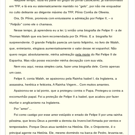
Naquele tempo, fazia eu parte do grupo do jornal Catolicismo, já transformado
em TFP, e lá era eu sistematicamente mantido no "gelo", por não me enquadrar
no culto delirante ao dirigente máximo da TFP, Plínio Corrêa de Oliveira.
Ora, Dr. Plínio, promovia com entusiasmo a admiração por Felipe II, -- o
"
Felipão"
como ele o chamava.
Nesse tempo, já aprendera eu a ler. Li então uma biografia de Felipe II - a de
Thomas Walsh que era bem recomendada por Dr. Plínio. E a biografia foi
surpreendente. O grande Felipão parecia um tanto felipinho, no livro de Walsh,
que, entretanto, elogiava aumentativamente o valor desse rei espanhol. Não
quero negar, absolutamente, minha admiração
pela morte
do Rei Felipe II de
Espanha. Mas não posso esconder minha decepção com sua vida.
Nem vou aqui, nessa simples carta, fazer uma biografia dele. Conto apenas
um caso.
Felipe II, conta Walsh, se apaixonou pela Rainha Isabel I, da Inglaterra, a
assassina, herética e feiticeira, A Rainha Virgem... Com muitos amantes.
Apaixonou-se a tal ponto, que a protegeu contra o Papa. Protegeu-a contra a
excomunhão papal. Foi a proteção de Felipe II a Isabel, que acabou por fazer
triunfar o anglicanismo na Inglaterra.
Por "amor"...
Foi como castigo por esse amor estúpido e errado de Felipe II por uma rainha
péssima, que levou Deus a permitir a derrota da Invencível Armada por ventos e
tempestades. Porque Deus atua também na História. Ele, o Onipotente, é o
principal agente na História. Ele, mesmo dormindo na barca de Pedro, levanta-se,