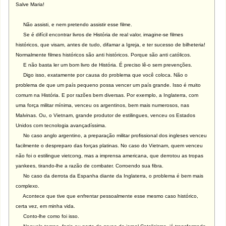
Salve Maria!
Não assisti, e nem pretendo assistir esse filme.
Se é difícil encontrar livros de História de real valor, imagine-se filmes
históricos, que visam, antes de tudo, difamar a Igreja, e ter sucesso de bilheteria!
Normalmente filmes históricos são anti históricos. Porque são anti católicos.
E não basta ler um bom livro de História. É preciso lê-o sem prevenções.
Digo isso, exatamente por causa do problema que você coloca. Não o
problema de que um país pequeno possa vencer um país grande. Isso é muito
comum na História. E por razões bem diversas. Por exemplo, a Inglaterra, com
uma força militar mínima, venceu os argentinos, bem mais numerosos, nas
Malvinas. Ou, o Vietnam, grande produtor de estilingues, venceu os Estados
Unidos com tecnologia avançadíssima.
No caso anglo argentino, a preparação militar profissional dos ingleses venceu
facilmente o despreparo das forças platinas. No caso do Vietnam, quem venceu
não foi o estilingue vietcong, mas a imprensa americana, que derrotou as tropas
yankees, tirando-lhe a razão de combater. Corroendo sua fibra.
No caso da derrota da Espanha diante da Inglaterra, o problema é bem mais
complexo.
Acontece que tive que enfrentar pessoalmente esse mesmo caso histórico,
certa vez, em minha vida.
Conto-lhe como foi isso.