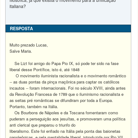
filosófica, já que existia o movimento para a unificação
italiana?
RESPOSTA
Muito prezado Lucas,
Salve Maria.
Se Lizt foi amigo do Papa Pio IX, só pode ter sido na fase
liberal desse Pontífice, isto é, até 1848
O movimento iluminista racionalista e o movimento romântico
-- as duas pontas da pinça maçônica para captar os católicos
incautos -- foram internacionais. Foi no século XVIII, ainda antes
da Revolução Francesa de 1789 que o iluminismo racionalista e
as seitas pré românticas se difundiram por toda a Europa.
Portanto, também na Itália.
Os Bourbons de Nápoles e da Toscana fomentaram como
puderam a perseguição aos jesuítas, e promoveram uma política
anti clerical que preparou o triunfo do
liberalismo. Este foi enfiado na Itália pela ponta das baionetas
napoleônicas, e pela mentalidade liberal, introduzida por Pio VII,