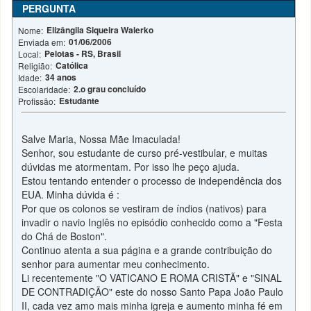
PERGUNTA
Elizângila Siqueira Walerko
Nome:
01/06/2006
Enviada em:
Pelotas - RS, Brasil
Local:
Católica
Religião:
34 anos
Idade:
2.o grau concluído
Escolaridade:
Estudante
Profissão:
Salve Maria, Nossa Mãe Imaculada!
Senhor, sou estudante de curso pré-vestibular, e muitas
dúvidas me atormentam. Por isso lhe peço ajuda.
Estou tentando entender o processo de independência dos
EUA. Minha dúvida é :
Por que os colonos se vestiram de índios (nativos) para
invadir o navio Inglês no episódio conhecido como a "Festa
do Chá de Boston".
Continuo atenta a sua página e a grande contribuição do
senhor para aumentar meu conhecimento.
Li recentemente "O VATICANO E ROMA CRISTÃ" e "SINAL
DE CONTRADIÇÃO" este do nosso Santo Papa João Paulo
II, cada vez amo mais minha igreja e aumento minha fé em