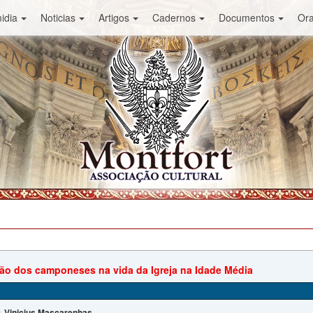
idia
Noticias
Artigos
Cadernos
Documentos
Or
ção dos camponeses na vida da Igreja na Idade Média
Vinicius Mascarenhas
: