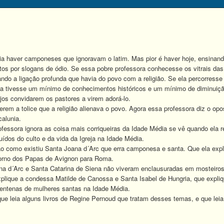
aver camponeses que ignoravam o latim. Mas pior é haver hoje, ensinando 
tos por slogans de ódio. Se essa pobre professora conhecesse os vitrais das 
o a ligação profunda que havia do povo com a religião. Se ela percorresse a
a tivesse um mínimo de conhecimentos históricos e um mínimo de diminuição 
jos convidarem os pastores a virem adorá-lo.
em a tolice que a religião alienava o povo. Agora essa professora diz o op
alunia.
ssora ignora as coisa mais corriqueiras da Idade Média se vê quando ela r
dos do culto e da vida da Igreja na Idade Média.
 como existiu Santa Joana d´Arc que erra camponesa e santa. Que ela expl
torno dos Papas de Avignon para Roma.
d´Arc e Santa Catarina de Siena não viveram enclausuradas em mosteiros,
plique a condessa Matilde de Canossa e Santa Isabel de Hungria, que expliq
 centenas de mulheres santas na Idade Média.
leia alguns livros de Regine Pernoud que tratam desses temas, e que leia 