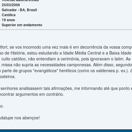
25/03/2006
:
Salvador - BA, Brasil
:
Católica
:
19 anos
:
Superior em andamento
:
fort, se vos incomodo uma vez mais é em decorrência da vossa compe
o de História, estou estudando a Idade Média Central e a Baixa Ida
 culto católico, não entendiam a cerimônia, pois ignoravam o latim. A
s a missa não supria as necessidades camponesas. Além disso, segundo
am parte de grupos "evangélicos" heréticos (como os valdenses p. ex.).
steiros.
 senhores analisassem tais afirmações, me informando até que ponto e
contrar argumentos em contrário.
o.
dalupe nos abençoe!