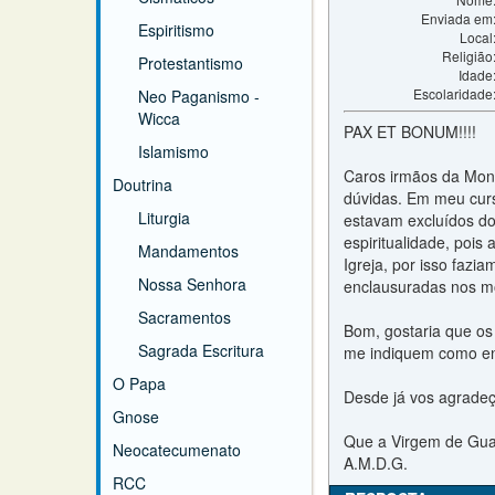
Enviada em
Espiritismo
Local
Religião
Protestantismo
Idade
Escolaridade
Neo Paganismo -
Wicca
PAX ET BONUM!!!!
Islamismo
Caros irmãos da Mont
Doutrina
dúvidas. Em meu curs
Liturgia
estavam excluídos do
espiritualidade, poi
Mandamentos
Igreja, por isso fazi
Nossa Senhora
enclausuradas nos mo
Sacramentos
Bom, gostaria que os
Sagrada Escritura
me indiquem como en
O Papa
Desde já vos agradeç
Gnose
Que a Virgem de Gua
Neocatecumenato
A.M.D.G.
RCC