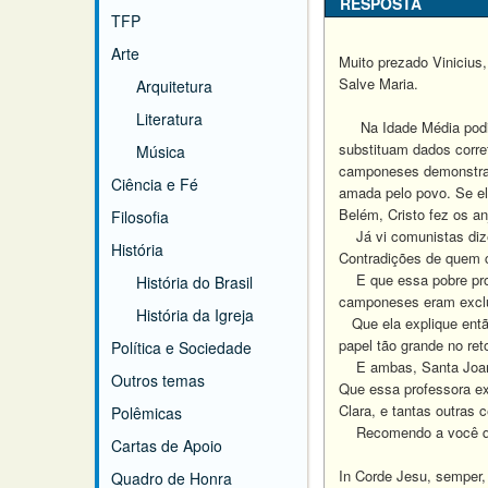
RESPOSTA
TFP
Arte
Muito prezado Vinicius,
Salve Maria.
Arquitetura
Literatura
Na Idade Média podia h
substituam dados corre
Música
camponeses demonstrand
Ciência e Fé
amada pelo povo. Se el
Belém, Cristo fez os an
Filosofia
Já vi comunistas dizer
História
Contradições de quem c
E que essa pobre profe
História do Brasil
camponeses eram excluí
História da Igreja
Que ela explique então
papel tão grande no re
Política e Sociedade
E ambas, Santa Joana 
Outros temas
Que essa professora ex
Clara, e tantas outras
Polêmicas
Recomendo a você que 
Cartas de Apoio
In Corde Jesu, semper,
Quadro de Honra