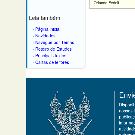
Orlando Fedeli
Leia também
Página inicial
Novidades
Navegue por Temas
Roteiro de Estudos
Principais textos
Cartas de leitores
Envi
Disponi
nossos 
publicaç
informa
ativida
entremo