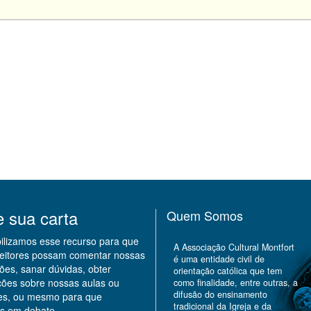
e sua carta
Quem Somos
bilizamos esse recurso para que
A Associação Cultural Montfort
leitores possam comentar nossas
é uma entidade civil de
ões, sanar dúvidas, obter
orientação católica que tem
ções sobre nossas aulas ou
como finalidade, entre outras, a
difusão do ensinamento
des, ou mesmo para que
tradicional da Igreja e da
s em debate.