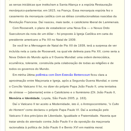
as senas iniciáticas que instituíram a Santa Aliança e a espúria Restauração
monárquico-parlamentar, em 1815, na França. Essa monarquia espúria fez o
casamento da monarquia católica com as idéias constitucionalistas nascidas da
Revolução Francesa. Daí nasceu, mais tarde, o catolicismo liberal de Lammenais.
Com Roosevelt, o plano de estabelecer uma Nova Era — o Novus Ordo
Saeculorum da nota de um dólar -- foi proposto à Igreja Católica em carta do
presidente americano a Pio XII no Natal de 1939.
Se você ler a Mensagem de Natal de Pio XII de 1939, terá a surpresa de ver
incluída nela a carta de Roosevelt, na qual ele delineia para Pio XII, como seria a
Nova Ordem do Mundo após a II Guerra Mundial: uma ordem democrática,
ecumênica, tolerante, construída pela colaboração de todas as religiões e de
todos os governos do Mundo.
Em minha última
polêmica
com Dom Estevão Bettencourt
ficou clara a
aproximação entre Maçonaria e Igreja, após a Segunda Guerra Mundial, e como
o Concílio Vaticano II foi, no dizer do próprio Papa João Paulo II, uma tentativa
de síntese — [aberrante] entre o Catolicismo e o Iluminismo (Cfr. João Paulo II,
Memória e Identidade
, Loyola, São Paulo 2005, p. 163).
Daí o Vaticano II ter aceito a Modernidade, isto é, o Antropocentrismo, “o
Culto
do Homem“
como declarou o próprio Papa Paulo VI. Daí a aceitação pelo
Vaticano II dos princípios de Liberdade, Igualdade e Fraternidade. Haveria que
tratar ainda do atentado contra João Paulo II e da oposição da maçonaria
racionalista à política de João Paulo II e Bento XVI em matéria moral.