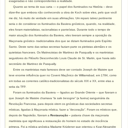
exageradas e não correspondentes à realidade.
Quanto ao tema de sua carta — o papel dos Iluminados na História – devo
dizer-lhe que embora não conhecendo a obra de Koch sobre eles, pelo que você
me diz, há muito de verdade em suas afirmações. Um reparo talvez pertinente
seria o de considerar os Iluminados da Baviera gnósticos, quando, na realidade,
eles foram materialistas, racionalistas e panteístas. Durante todo o tempo de
maior atuação dos Iluminados da Baviera, eles tiveram sempre a oposição da
Maçonaria gnóstico- tradicionalista dos que se diziam Iluminados pelo Espírito
Santo. Deste ramo das seitas secretas faziam parte os pietistas alemães e os
quietistas franceses. Os Matinezistas de Martinez de Pasqually e os martinistas
seguidores do Filósofo Desconhecido Louis Claude de St. Martin, que havia sido
secretário de Martinez de Pasqually.
Entre os martinistas mais famosos deve ser contado Joseph de Maistre que
teve enorme influência quer no Covent Maçônico de Williamsbad, em 1784, como
em todas as correntes católico-tradicionalistas do século XIX e XX, entre elas a
seita da TFP.
Foram os Iluminados da Baviera — ligados ao Grande Oriente – que fizeram o
que Joseph de Maistre chamava “
la sale besogne
” (a faxina) sanguinária da
Revolução Francesa, para depois virem os gnósticas das sociedades secretas
místicas, ligadas à Maçonaria mística, fazer a “decoração”. Foram os místicos que,
depois de Napoleão, fizeram a
Restauração –
palavra chave da maçonaria
martinista que significava a restauração do homem no estado de inocência
primeva. Foi a mística gnóstica Madame Krüdener que orientou o Kzar Alexandre