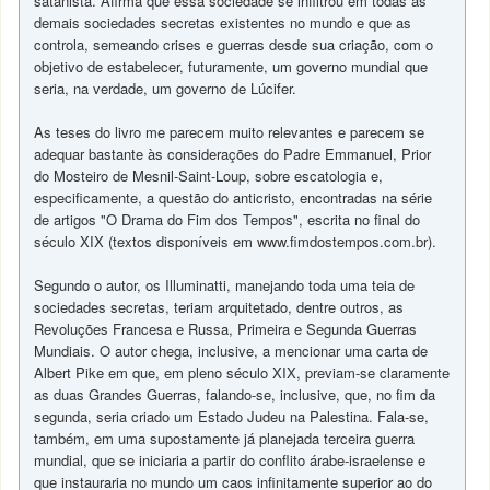
satanista. Afirma que essa sociedade se infiltrou em todas as
demais sociedades secretas existentes no mundo e que as
controla, semeando crises e guerras desde sua criação, com o
objetivo de estabelecer, futuramente, um governo mundial que
seria, na verdade, um governo de Lúcifer.
As teses do livro me parecem muito relevantes e parecem se
adequar bastante às considerações do Padre Emmanuel, Prior
do Mosteiro de Mesnil-Saint-Loup, sobre escatologia e,
especificamente, a questão do anticristo, encontradas na série
de artigos "O Drama do Fim dos Tempos", escrita no final do
século XIX (textos disponíveis em www.fimdostempos.com.br).
Segundo o autor, os Illuminatti, manejando toda uma teia de
sociedades secretas, teriam arquitetado, dentre outros, as
Revoluções Francesa e Russa, Primeira e Segunda Guerras
Mundiais. O autor chega, inclusive, a mencionar uma carta de
Albert Pike em que, em pleno século XIX, previam-se claramente
as duas Grandes Guerras, falando-se, inclusive, que, no fim da
segunda, seria criado um Estado Judeu na Palestina. Fala-se,
também, em uma supostamente já planejada terceira guerra
mundial, que se iniciaria a partir do conflito árabe-israelense e
que instauraria no mundo um caos infinitamente superior ao do