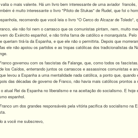
lia o mais valente. Há um livro bem interessante de uma aviador francês, 
ambém é muito interessante o livro "Piloto de Stukas" de Rudel, que foi o 
spanhola, recomendo que você leia o livro "O Cerco do Alcazar de Toledo", 
co, ele não foi nem o carrasco que os comunistas pintam, nem, muito meno
vem do Exército espanhol, e não tinha fama de católico e monarquista. Pelo c
e queriam tirá-la da Espanha, e que ele não o permitiria. Depois que morrer
Mas ele não apoiou os partidos e as tropas católicas dos tradicionalistas da 
ange.
Franco governou com os fascistas da Falange, que, como todos os fascistas,
 de los Caídos, enterrando juntos os carrascos e assassinos comunistas e ana
 o que levou a Espanha a uma mentalidade nada católica, a ponto que, quando
pois das décadas de governo de Franco, não havia mais católicos prontos a 
 atual Rei da Espanha no liberalismo e na aceitação do socialismo. E hoje
icismo espanhol.
anco um dos grandes responsáveis pela vitória pacifica do socialismo na E
sta.
o a você me subscrevo,