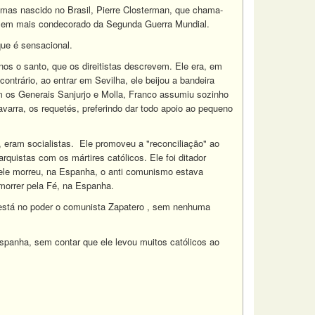
mas nascido no Brasil, Pierre Closterman, que chama-
homem mais condecorado da Segunda Guerra Mundial.
que é sensacional.
s o santo, que os direitistas descrevem. Ele era, em
ontrário, ao entrar em Sevilha, ele beijou a bandeira
am os Generais Sanjurjo e Molla, Franco assumiu sozinho
Navarra, os requetés, preferindo dar todo apoio ao pequeno
 eram socialistas. Ele promoveu a "reconciliação" ao
rquistas com os mártires católicos. Ele foi ditador
 ele morreu, na Espanha, o anti comunismo estava
morrer pela Fé, na Espanha.
 está no poder o comunista Zapatero , sem nenhuma
spanha, sem contar que ele levou muitos católicos ao