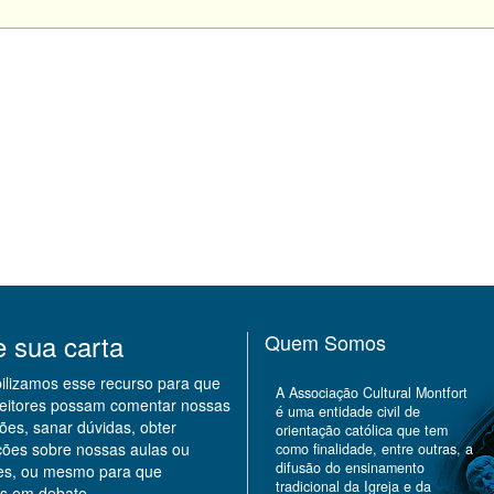
e sua carta
Quem Somos
bilizamos esse recurso para que
A Associação Cultural Montfort
leitores possam comentar nossas
é uma entidade civil de
ões, sanar dúvidas, obter
orientação católica que tem
ções sobre nossas aulas ou
como finalidade, entre outras, a
difusão do ensinamento
des, ou mesmo para que
tradicional da Igreja e da
s em debate.