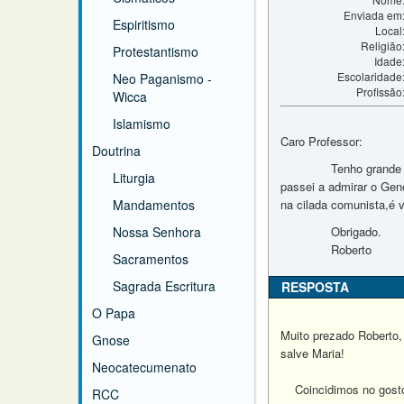
Enviada em
Espiritismo
Local
Religião
Protestantismo
Idade
Escolaridade
Neo Paganismo -
Profissão
Wicca
Islamismo
Caro Professor:
Doutrina
Tenho grande interess
Liturgia
passei a admirar o Gene
Mandamentos
na cilada comunista,é 
Nossa Senhora
Obrigado.
Roberto
Sacramentos
Sagrada Escritura
RESPOSTA
O Papa
Muito prezado Roberto,
Gnose
salve Maria!
Neocatecumenato
Coincidimos no gosto 
RCC