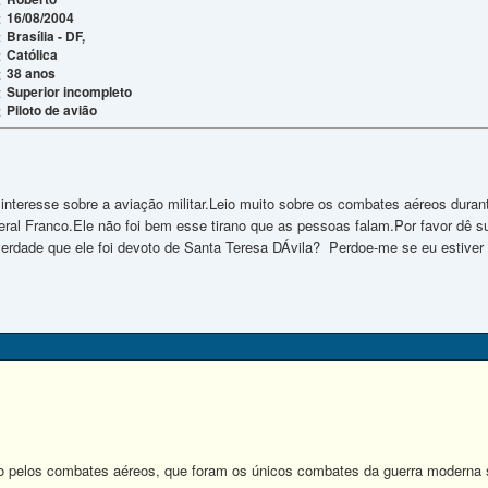
16/08/2004
:
Brasília - DF,
:
Católica
:
38 anos
:
Superior incompleto
:
Piloto de avião
:
e sobre a aviação militar.Leio muito sobre os combates aéreos durante
ral Franco.Ele não foi bem esse tirano que as pessoas falam.Por favor dê su
verdade que ele foi devoto de Santa Teresa DÁvila? Perdoe-me se eu estiver
pelos combates aéreos, que foram os únicos combates da guerra moderna s