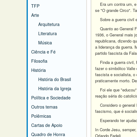
Era um contra um, e va
TFP
se "O grande Circo". T
Arte
Sobre a guerra civil e
Arquitetura
Quanto ao General Fran
Literatura
1936, o General mais jo
republicana, dizendo qu
Música
a liderança da guerra. 
Ciência e Fé
partido fascista da Fal
Filosofia
Finda a guerra civil, 
fazer o simbólico Valle
História
fascista e socialista,
História do Brasil
praticamente morto. De
História da Igreja
Foi ele que "educou" o
reação séria do catol
Política e Sociedade
Considero o general Fr
Outros temas
fascismo, que é sociali
Polêmicas
Esperando ter ajudad
Cartas de Apoio
In Corde Jesu, semper,
Quadro de Honra
Orlando Fedeli