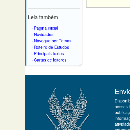
Leia também
Página inicial
Novidades
Navegue por Temas
Roteiro de Estudos
Principais textos
Cartas de leitores
Envi
Disponi
nossos 
publicaç
informa
ativida
entremo