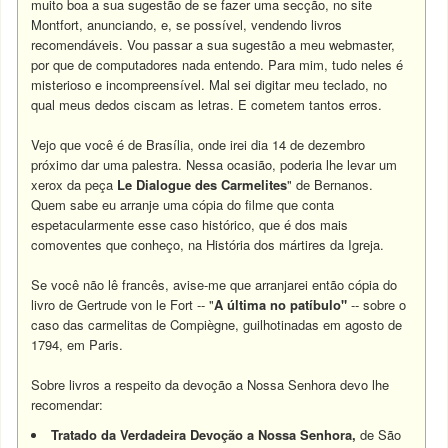
muito boa a sua sugestão de se fazer uma secção, no site
Montfort, anunciando, e, se possível, vendendo livros
recomendáveis. Vou passar a sua sugestão a meu webmaster,
por que de computadores nada entendo. Para mim, tudo neles é
misterioso e incompreensível. Mal sei digitar meu teclado, no
qual meus dedos ciscam as letras. E cometem tantos erros.
Vejo que você é de Brasília, onde irei dia 14 de dezembro
próximo dar uma palestra. Nessa ocasião, poderia lhe levar um
xerox da peça
Le Dialogue des Carmelites
" de Bernanos.
Quem sabe eu arranje uma cópia do filme que conta
espetacularmente esse caso histórico, que é dos mais
comoventes que conheço, na História dos mártires da Igreja.
Se você não lê francês, avise-me que arranjarei então cópia do
livro de Gertrude von le Fort -- "
A última no patíbulo"
-- sobre o
caso das carmelitas de Compiègne, guilhotinadas em agosto de
1794, em Paris.
Sobre livros a respeito da devoção a Nossa Senhora devo lhe
recomendar:
Tratado da Verdadeira Devoção a Nossa Senhora,
de São