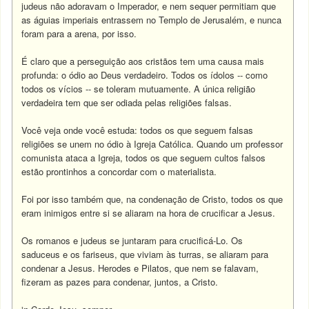
judeus não adoravam o Imperador, e nem sequer permitiam que
as águias imperiais entrassem no Templo de Jerusalém, e nunca
foram para a arena, por isso.
É claro que a perseguição aos cristãos tem uma causa mais
profunda: o ódio ao Deus verdadeiro. Todos os ídolos -- como
todos os vícios -- se toleram mutuamente. A única religião
verdadeira tem que ser odiada pelas religiões falsas.
Você veja onde você estuda: todos os que seguem falsas
religiões se unem no ódio à Igreja Católica. Quando um professor
comunista ataca a Igreja, todos os que seguem cultos falsos
estão prontinhos a concordar com o materialista.
Foi por isso também que, na condenação de Cristo, todos os que
eram inimigos entre si se aliaram na hora de crucificar a Jesus.
Os romanos e judeus se juntaram para crucificá-Lo. Os
saduceus e os fariseus, que viviam às turras, se aliaram para
condenar a Jesus. Herodes e Pilatos, que nem se falavam,
fizeram as pazes para condenar, juntos, a Cristo.