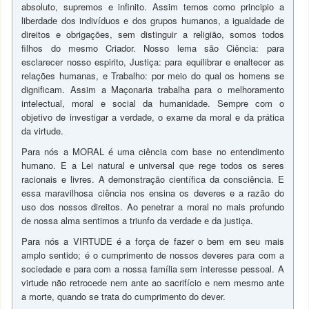
absoluto, supremos e infinito. Assim temos como principio a
liberdade dos indivíduos e dos grupos humanos, a igualdade de
direitos e obrigações, sem distinguir a religião, somos todos
filhos do mesmo Criador. Nosso lema são Ciência: para
esclarecer nosso espirito, Justiça: para equilibrar e enaltecer as
relações humanas, e Trabalho: por meio do qual os homens se
dignificam. Assim a Maçonaria trabalha para o melhoramento
intelectual, moral e social da humanidade. Sempre com o
objetivo de investigar a verdade, o exame da moral e da prática
da virtude.
Para nós a MORAL é uma ciência com base no entendimento
humano. E a Lei natural e universal que rege todos os seres
racionais e livres. A demonstração científica da consciência. E
essa maravilhosa ciência nos ensina os deveres e a razão do
uso dos nossos direitos. Ao penetrar a moral no mais profundo
de nossa alma sentimos a triunfo da verdade e da justiça.
Para nós a VIRTUDE é a força de fazer o bem em seu mais
amplo sentido; é o cumprimento de nossos deveres para com a
sociedade e para com a nossa família sem interesse pessoal. A
virtude não retrocede nem ante ao sacrifício e nem mesmo ante
a morte, quando se trata do cumprimento do dever.