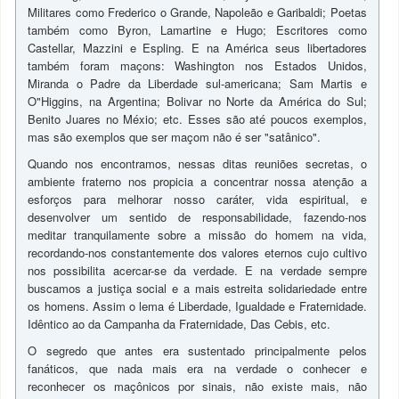
Militares como Frederico o Grande, Napoleão e Garibaldi; Poetas
também como Byron, Lamartine e Hugo; Escritores como
Castellar, Mazzini e Espling. E na América seus libertadores
também foram maçons: Washington nos Estados Unidos,
Miranda o Padre da Liberdade sul-americana; Sam Martis e
O"Higgins, na Argentina; Bolivar no Norte da América do Sul;
Benito Juares no Méxio; etc. Esses são até poucos exemplos,
mas são exemplos que ser maçom não é ser "satânico".
Quando nos encontramos, nessas ditas reuniões secretas, o
ambiente fraterno nos propicia a concentrar nossa atenção a
esforços para melhorar nosso caráter, vida espiritual, e
desenvolver um sentido de responsabilidade, fazendo-nos
meditar tranquilamente sobre a missão do homem na vida,
recordando-nos constantemente dos valores eternos cujo cultivo
nos possibilita acercar-se da verdade. E na verdade sempre
buscamos a justiça social e a mais estreita solidariedade entre
os homens. Assim o lema é Liberdade, Igualdade e Fraternidade.
Idêntico ao da Campanha da Fraternidade, Das Cebis, etc.
O segredo que antes era sustentado principalmente pelos
fanáticos, que nada mais era na verdade o conhecer e
reconhecer os maçônicos por sinais, não existe mais, não