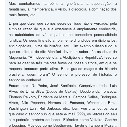
Mas combatemos também, a ignorância, a superstição, a
fanatismo, a intemperança, o vicio, a discórdia, a dominação dos
mais fracos, etc.
E por que dizer que somos secretos, isso não é verdade, pela
simples razão de que sua existência é amplamente conhecida,
as autoridades de vários países lhe concedem personalidade
jurídica. Os seus fins são amplamente difundidos em dicionários,
enciclopédias, livros de história, etc.. Um exemplo disso tudo, e
que os leitores do site Montfort deveriam saber são as obras da
Maçonaria: "A Independência, a Abolição e a República". Isso só
para se citar os três maiores feitos de nossa história, em que os
maçons tomaram parte ativa. E os grande maçons da história
brasileira, quem foram? O senhor é professor de história, o
senhor os conhece!
Foram eles: D. Pedro, José Bonifácio, Gonçalves Ledo, Luis
Alves de Lima Silva (Duque de Caxias), Deodoro da Fonseca,
Floriano Peixoto, Prudente de Marais, Campos Salles, Rodrigues
Alves, Nilo Peçanha, Hermes da Fonseca, Wenceslau Braz,
Washington Luiz, Rui Barbosa, etc., bem vou citar outros para
que caso o senhor publique este e- mail (???), os leitores do seu
site poderão também conhecer: Filósofos como Voltaire, Goethe
e Lessing; Músicos como Beethoven, Haydn e Também Mozart;