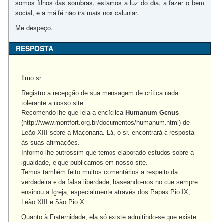
somos filhos das sombras, estamos a luz do dia, a fazer o bem
social, e a má fé não ira mais nos caluniar.
Me despeço.
RESPOSTA
Ilmo.sr.
Registro a recepção de sua mensagem de crítica nada
tolerante a nosso site.
Recomendo-lhe que leia a encíclica
Humanum Genus
(http://www.montfort.org.br/documentos/humanum.html) de
Leão XIII sobre a Maçonaria. Lá, o sr. encontrará a resposta
às suas afirmações.
Informo-lhe outrossim que temos elaborado estudos sobre a
igualdade, e que publicamos em nosso site.
Temos também feito muitos comentários a respeito da
verdadeira e da falsa liberdade, baseando-nos no que sempre
ensinou a Igreja, especialmente através dos Papas Pio IX,
Leão XIII e São Pio X .
Quanto à Fraternidade, ela só existe admitindo-se que existe